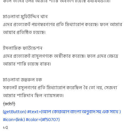
ফলে তাদের উপর আমার শাস্তি অবতীর্ণ হয়েছে যথাযথভাবে।
মাওলানা মুহিউদ্দিন খান
এদের প্রত্যেকেই পয়গম্বরগণের প্রতি মিথ্যারোপ করেছে। ফলে আমার
আযাব প্রতিষ্ঠিত হয়েছে।
ইসলামিক ফাউন্ডেশন
এদের প্রত্যেকেই রাসূলগণকে অস্বীকার করেছে। ফলে এদের ক্ষেত্রে
আমার শাস্তি হয়েছে বাস্তব।
মাওলানা জহুরুল হক
সকলেই রসূলগণের প্রতি মিথ্যারোপ করেছিল বৈ তো নয়, সেজন্য
আমার শাস্তিদান ছিল ন্যায়সঙ্গত।
(ads1)
(getButton) #text=(আল কোরআন বাংলা অনুবাদ সহ এক সাথে )
#icon=(link) #color=(#f50707)
১৫