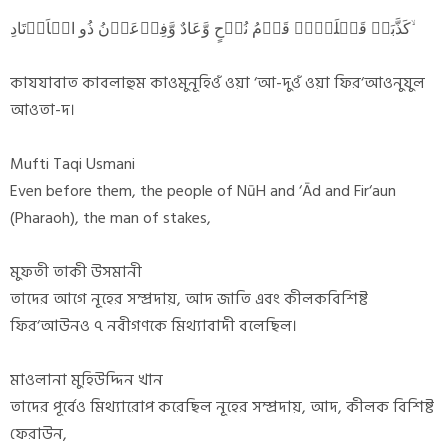
کَذَّبَتۡ قَبۡلَہُمۡ قَوۡمُ نُوۡحٍ وَّعَادٌ وَّفِرۡعَوۡنُ ذُو الۡاَوۡتَادِ ۙ
কাযযাবাত কাবলাহুম কাওমুনূহিওঁ ওয়া ‘আ-দুওঁ ওয়া ফির‘আওনুযুল
আওতা-দ।
Mufti Taqi Usmani
Even before them, the people of NūH and ‘Ād and Fir‘aun
(Pharaoh), the man of stakes,
মুফতী তাকী উসমানী
তাদের আগে নূহের সম্প্রদায়, আদ জাতি এবং কীলকবিশিষ্ট
ফির‘আউনও ৭ নবীগণকে মিথ্যাবাদী বলেছিল।
মাওলানা মুহিউদ্দিন খান
তাদের পূর্বেও মিথ্যারোপ করেছিল নূহের সম্প্রদায়, আদ, কীলক বিশিষ্ট
ফেরাউন,