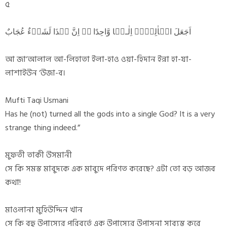
৫
اَجَعَلَ الۡاٰلِہَۃَ اِلٰـہًا وَّاحِدًا ۚۖ اِنَّ ہٰذَا لَشَیۡءٌ عُجَابٌ
আ জা‘আলাল আ-লিহাতা ইলা-হাও ওয়া-হিদান ইন্না হা-যা-
লাশাইউন ‘উজা-ব।
Mufti Taqi Usmani
Has he (not) turned all the gods into a single God? It is a very
strange thing indeed.”
মুফতী তাকী উসমানী
সে কি সমস্ত মাবুদকে এক মাবুদে পরিণত করেছে? এটা তো বড় আজব
কথা!
মাওলানা মুহিউদ্দিন খান
সে কি বহু উপাস্যের পরিবর্তে এক উপাস্যের উপাসনা সাব্যস্ত করে