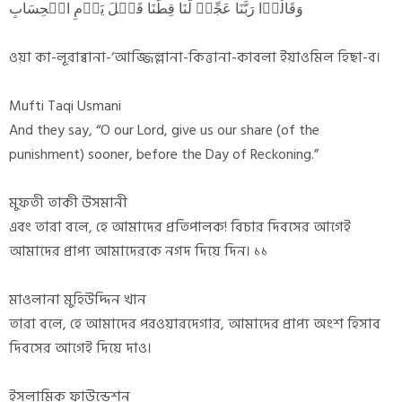
وَقَالُوۡا رَبَّنَا عَجِّلۡ لَّنَا قِطَّنَا قَبۡلَ یَوۡمِ الۡحِسَابِ
ওয়া কা-লূরাব্বানা-‘আজ্জিল্লানা-কিত্তানা-কাবলা ইয়াওমিল হিছা-ব।
Mufti Taqi Usmani
And they say, “O our Lord, give us our share (of the
punishment) sooner, before the Day of Reckoning.”
মুফতী তাকী উসমানী
এবং তারা বলে, হে আমাদের প্রতিপালক! বিচার দিবসের আগেই
আমাদের প্রাপ্য আমাদেরকে নগদ দিয়ে দিন। ১১
মাওলানা মুহিউদ্দিন খান
তারা বলে, হে আমাদের পরওয়ারদেগার, আমাদের প্রাপ্য অংশ হিসাব
দিবসের আগেই দিয়ে দাও।
ইসলামিক ফাউন্ডেশন