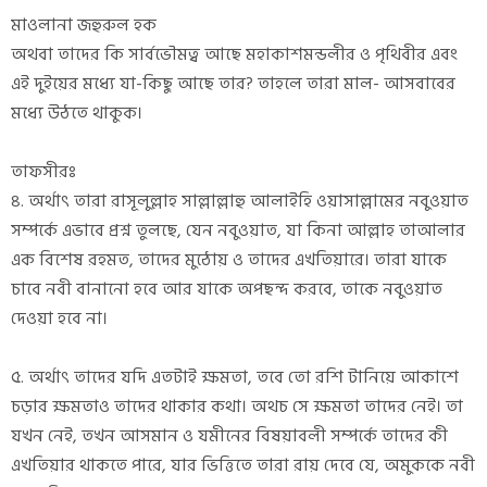
মাওলানা জহুরুল হক
অথবা তাদের কি সার্বভৌমত্ব আছে মহাকাশমন্ডলীর ও পৃথিবীর এবং
এই দুইয়ের মধ্যে যা-কিছু আছে তার? তাহলে তারা মাল- আসবাবের
মধ্যে উঠতে থাকুক।
তাফসীরঃ
৪. অর্থাৎ তারা রাসূলুল্লাহ সাল্লাল্লাহু আলাইহি ওয়াসাল্লামের নবুওয়াত
সম্পর্কে এভাবে প্রশ্ন তুলছে, যেন নবুওয়াত, যা কিনা আল্লাহ তাআলার
এক বিশেষ রহমত, তাদের মুঠোয় ও তাদের এখতিয়ারে। তারা যাকে
চাবে নবী বানানো হবে আর যাকে অপছন্দ করবে, তাকে নবুওয়াত
দেওয়া হবে না।
৫. অর্থাৎ তাদের যদি এতটাই ক্ষমতা, তবে তো রশি টানিয়ে আকাশে
চড়ার ক্ষমতাও তাদের থাকার কথা। অথচ সে ক্ষমতা তাদের নেই। তা
যখন নেই, তখন আসমান ও যমীনের বিষয়াবলী সম্পর্কে তাদের কী
এখতিয়ার থাকতে পারে, যার ভিত্তিতে তারা রায় দেবে যে, অমুককে নবী