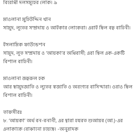
বিরোধী দলসমূহের লোক। ৯
মাওলানা মুহিউদ্দিন খান
সামুদ, লূতের সম্প্রদায় ও আইকার লোকেরা। এরাই ছিল বহু বাহিনী।
ইসলামিক ফাউন্ডেশন
সামূদ, লূত সম্প্রদায় ও ‘আয়কা‘র অধিবাসী; এরা ছিল এক-একটি
বিশাল বাহিনী।
মাওলানা জহুরুল হক
আর ছামুদজাতি ও লুতের স্বজাতি ও অরণ্যের বাসিন্দারা। ওরাও ছিল
বিশাল বাহিনী।
তাফসীরঃ
৮. ‘আয়কা’ অর্থ বন-বনানী, এর দ্বারা হযরত শুআয়ব (আ.)-এর
এলাকাকে বোঝানো হয়েছে। -অনুবাদক