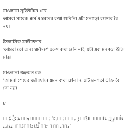
মাওলানা মুহিউদ্দিন খান
আমরা সাবেক ধর্মে এ ধরনের কথা শুনিনি। এটা মনগড়া ব্যাপার বৈ
নয়।
ইসলামিক ফাউন্ডেশন
‘আমরা তো অন্য ধর্মাদর্শে এরূপ কথা শুনি নাই; এটা এক মনগড়া উক্তি
মাত্র।
মাওলানা জহুরুল হক
"আমরা শেষের ধর্মবিধানে এমন কথা শুনি নি, এটি মনগড়া উক্তি বৈ
তো নয়।
৮
ءَاُنۡزِلَ عَلَیۡہِ الذِّکۡرُ مِنۡۢ بَیۡنِنَا ؕ بَلۡ ہُمۡ فِیۡ شَکٍّ مِّنۡ
ذِکۡرِیۡ ۚ بَلۡ لَّمَّا یَذُوۡقُوۡا عَذَابِ ؕ