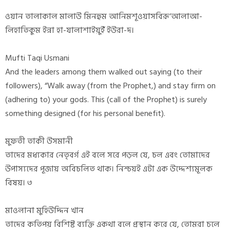
ওয়ান তালাকাল মালাউ মিনহুম আনিমশূওয়াসবিরূ‘আলাআ-
লিহাতিকুম ইন্না হা-যালাশাইয়ুইঁ ইউরা-দ।
Mufti Taqi Usmani
And the leaders among them walked out saying (to their
followers), “Walk away (from the Prophet,) and stay firm on
(adhering to) your gods. This (call of the Prophet) is surely
something designed (for his personal benefit).
মুফতী তাকী উসমানী
তাদের মধ্যকার নেতৃবর্গ এই বলে সরে পড়ল যে, চল এবং তোমাদের
উপাস্যদের পূজায় অবিচলিত থাক। নিশ্চয়ই এটা এক উদ্দেশ্যমূলক
বিষয়। ৩
মাওলানা মুহিউদ্দিন খান
তাদের কতিপয় বিশিষ্ট ব্যক্তি একথা বলে প্রস্থান করে যে, তোমরা চলে