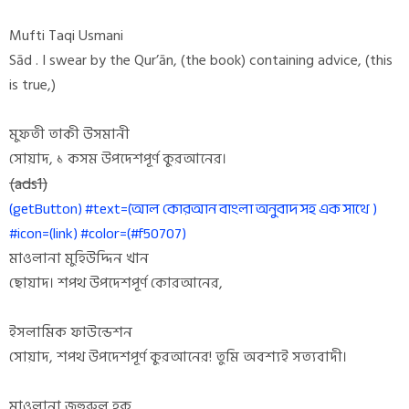
Mufti Taqi Usmani
Sād . I swear by the Qur’ān, (the book) containing advice, (this
is true,)
মুফতী তাকী উসমানী
সোয়াদ, ১ কসম উপদেশপূর্ণ কুরআনের।
(ads1)
(getButton) #text=(আল কোরআন বাংলা অনুবাদ সহ এক সাথে )
#icon=(link) #color=(#f50707)
মাওলানা মুহিউদ্দিন খান
ছোয়াদ। শপথ উপদেশপূর্ণ কোরআনের,
ইসলামিক ফাউন্ডেশন
সোয়াদ, শপথ উপদেশপূর্ণ কুরআনের! তুমি অবশ্যই সত্যবাদী।
মাওলানা জহুরুল হক