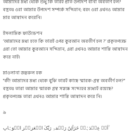
আমাদের মধ্য থেকে শুধু কি তারই প্রতি উপদেশ বানী অবতীর্ণ হল?
বস্তুতঃ ওরা আমার উপদেশ সম্পর্কে সন্দিহান; বরং ওরা এখনও আমার
মার আস্বাদন করেনি।
ইসলামিক ফাউন্ডেশন
‘আমাদের মধ্য হতে কি তারই ওপর কুরআন অবতীর্ণ হল ?’ প্রকৃতপক্ষে
এরা তো আমার কুরআনে সন্দিহান, এরা এখনও আমার শাস্তি আস্বাদন
করে নাই।
মাওলানা জহুরুল হক
"কী! আমাদের মধ্য থেকে বুঝি তারই কাছে স্মারক-গ্রন্থ অবতীর্ণ হল?"
বস্তুতঃ তারা আমার স্মারক গ্রন্থ সন্বন্ধে সন্দেহের মধ্যেই রয়েছে?
প্রকৃতপক্ষে তারা এখনও আমার শাস্তি আস্বাদন করে নি।
৯
اَمۡ عِنۡدَہُمۡ خَزَآئِنُ رَحۡمَۃِ رَبِّکَ الۡعَزِیۡزِ الۡوَہَّابِ ۚ