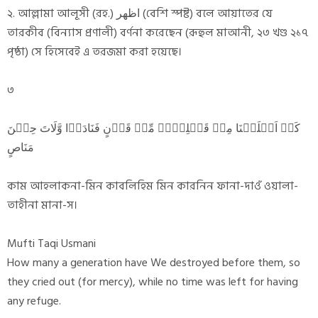
২. আল্লামা আলূসী (রহ.) اظهر (বেশি স্পষ্ট) বলে আয়াতের যে
তারকীব (বিন্যাস প্রণালী) বর্ণনা করেছেন (রূহুল মাআনী, ২৩ খণ্ড ২১৭
পৃষ্ঠা) সে হিসেবেই এ তরজমা করা হয়েছে।
৩
کَمۡ اَہۡلَکۡنَا مِنۡ قَبۡلِہِمۡ مِّنۡ قَرۡنٍ فَنَادَوۡا وَّلَاتَ حِیۡنَ
مَنَاصٍ
কাম আহলাকনা-মিন কাবলিহিম মিন কারনিন ফানা-দাওঁ ওয়ালা-
তাহীনা মানা-স।
Mufti Taqi Usmani
How many a generation have We destroyed before them, so
they cried out (for mercy), while no time was left for having
any refuge.