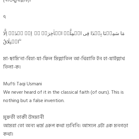
(নাউযুবিল্লাহ)।
৭
مَا سَمِعۡنَا بِہٰذَا فِی الۡمِلَّۃِ الۡاٰخِرَۃِ ۚۖ اِنۡ ہٰذَاۤ اِلَّا
اخۡتِلَاقٌ ۖۚ
মা-ছামি‘না-বিহা-যা-ফিল মিল্লাতিল আ-খিরাতি ইন হা-যাইল্লাখ
তিলা-ক।
Mufti Taqi Usmani
We never heard of it in the classical faith (of ours). This is
nothing but a false invention.
মুফতী তাকী উসমানী
আমরা তো অন্য ধর্মে এরূপ কথা শুনিনি। আসলে এটা এক মনগড়া
কথা।