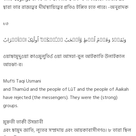
দ্বারা তার রাজত্বের দীর্ঘস্থায়িত্বের প্রতিও ইঙ্গিত হতে পারে। -অনুবাদক
১৩
وَثَمُوۡدُ وَقَوۡمُ لُوۡطٍ وَّاَصۡحٰبُ لۡـَٔیۡکَۃِ ؕ اُولٰٓئِکَ الۡاَحۡزَابُ
ওয়াছামূদুওয়া কাওমুলুতিওঁ ওয়া আসহা-বুল আইকাতি উলাইকাল
আহঝা-ব।
Mufti Taqi Usmani
and Thamūd and the people of LūT and the people of Aaikah
have rejected (the messengers). They were the (strong)
groups.
মুফতী তাকী উসমানী
এবং ছামূদ জাতি, লূতের সম্প্রদায় এবং আয়কাবাসীগণও। ৮ তারা ছিল