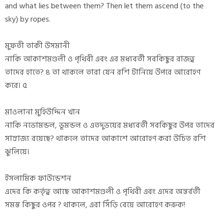
and what lies between them? Then let them ascend (to the
sky) by ropes.
মুফতী তাকী উসমানী
নাকি আকাশমণ্ডলী ও পৃথিবী এবং এর মধ্যবর্তী সবকিছুর রাজত্ব
তাদের হাতে? ৪ তা থাকলে তারা যেন রশি টানিয়ে উপরে আরোহণ
করে। ৫
মাওলানা মুহিউদ্দিন খান
নাকি নভোমন্ডল, ভূমন্ডল ও এতদুভয়ের মধ্যবর্তী সবকিছুর উপর তাদের
সাম্রাজ্য রয়েছে? থাকলে তাদের আকাশে আরোহণ করা উচিত রশি
ঝুলিয়ে।
ইসলামিক ফাউন্ডেশন
এদের কি কর্তৃত্ব আছে আকাশমণ্ডলী ও পৃথিবী এবং এদের অন্তর্বর্তী
সমস্ত কিছুর ওপর ? থাকলে, এরা সিঁড়ি বেয়ে আরোহণ করুক!