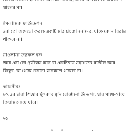
থাকবে না।
ইসলামিক ফাউন্ডেশন
এরা তো অপেক্ষা করছে একটি মাত্র প্রচণ্ড নিনাদের, যাতে কোন বিরাম
থাকবে না।
মাওলানা জহুরুল হক
আর এরা তো প্রতীক্ষা করে না একটিমাত্র মহাগর্জন ব্যতীত আর
কিছুর, তা থেকে কোনো অবকাশ থাকবে না।
তাফসীরঃ
১০. এর দ্বারা শিঙ্গার ফুঁৎকার ধ্বনি বোঝানো উদ্দেশ্য, যার সাথে-সাথে
কিয়ামত হয়ে যাবে।
১৬