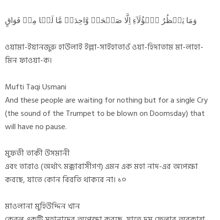
وَمَا یَنۡظُرُ ہٰۤؤُلَآءِ اِلَّا صَیۡحَۃً وَّاحِدَۃً مَّا لَہَا مِنۡ فَوَاقٍ
ওয়ামা-ইয়ানজুরু হাউলাই ইল্লা-সাইহাতাওঁ ওয়া-হিদাতাম মা-লাহা-
মিন ফাওয়া-ক।
Mufti Taqi Usmani
And these people are waiting for nothing but for a single Cry
(the sound of the Trumpet to be blown on Doomsday) that
will have no pause.
মুফতী তাকী উসমানী
এবং তারাও (অর্থাৎ মক্কাবাসীগণ) এমন এক মহা নাদ-এর অপেক্ষা
করছে, যাতে কোন বিরতি থাকবে না। ১০
মাওলানা মুহিউদ্দিন খান
কেবল একটি মহানাদের অপেক্ষা করছে, যাতে দম ফেলার অবকাশ