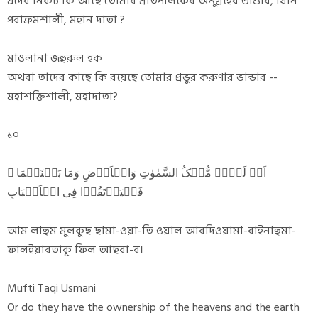
এদের নিকট কি আছে তোমার প্রতিপালকের অনুগ্রহের ভাণ্ডার, যিনি
পরাক্রমশালী, মহান দাতা ?
মাওলানা জহুরুল হক
অথবা তাদের কাছে কি রয়েছে তোমার প্রভুর করুণার ভান্ডার --
মহাশক্তিশালী, মহাদাতা?
১০
اَمۡ لَہُمۡ مُّلۡکُ السَّمٰوٰتِ وَالۡاَرۡضِ وَمَا بَیۡنَہُمَا ۟
فَلۡیَرۡتَقُوۡا فِی الۡاَسۡبَابِ
আম লাহুম মুলকুছ ছামা-ওয়া-তি ওয়াল আরদিওয়ামা-বাইনাহুমা-
ফালইয়ারতাকূ ফিল আছবা-ব।
Mufti Taqi Usmani
Or do they have the ownership of the heavens and the earth