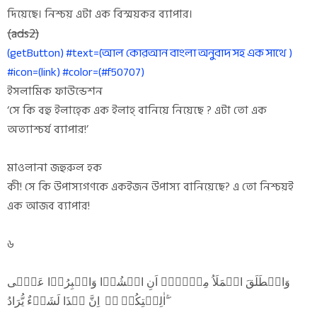
দিয়েছে। নিশ্চয় এটা এক বিস্ময়কর ব্যাপার।
(ads2)
(getButton) #text=(আল কোরআন বাংলা অনুবাদ সহ এক সাথে )
#icon=(link) #color=(#f50707)
ইসলামিক ফাউন্ডেশন
‘সে কি বহু ইলাহ্কে এক ইলাহ্ বানিয়ে নিয়েছে ? এটা তো এক
অত্যাশ্চর্য ব্যাপার!’
মাওলানা জহুরুল হক
কী! সে কি উপাস্যগণকে একইজন উপাস্য বানিয়েছে? এ তো নিশ্চয়ই
এক আজব ব্যাপার!
৬
وَانۡطَلَقَ الۡمَلَاُ مِنۡہُمۡ اَنِ امۡشُوۡا وَاصۡبِرُوۡا عَلٰۤی
اٰلِہَتِکُمۡ ۚۖ اِنَّ ہٰذَا لَشَیۡءٌ یُّرَادُ ۖۚ