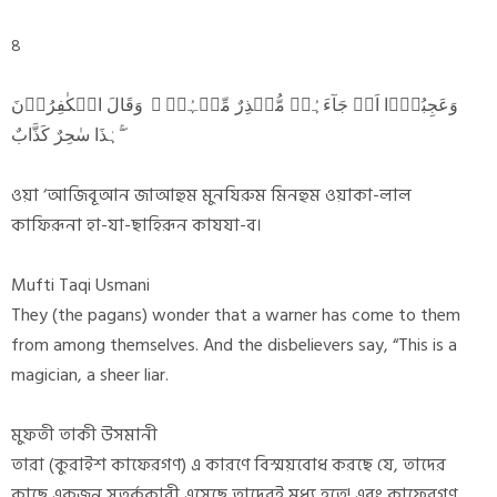
৪
وَعَجِبُوۡۤا اَنۡ جَآءَہُمۡ مُّنۡذِرٌ مِّنۡہُمۡ ۫ وَقَالَ الۡکٰفِرُوۡنَ
ہٰذَا سٰحِرٌ کَذَّابٌ ۖۚ
ওয়া ‘আজিবূআন জাআহুম মুনযিরুম মিনহুম ওয়াকা-লাল
কাফিরূনা হা-যা-ছাহিরূন কাযযা-ব।
Mufti Taqi Usmani
They (the pagans) wonder that a warner has come to them
from among themselves. And the disbelievers say, “This is a
magician, a sheer liar.
মুফতী তাকী উসমানী
তারা (কুরাইশ কাফেরগণ) এ কারণে বিস্ময়বোধ করছে যে, তাদের
কাছে একজন সতর্ককারী এসেছে তাদেরই মধ্য হতে! এবং কাফেরগণ