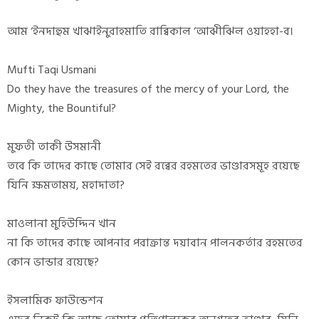
আম ‘ইনদাহুম খাঝাইনুরাহমাতি রাব্বিকাল ‘আঝীঝিল ওয়াহহা-ব।
Mufti Taqi Usmani
Do they have the treasures of the mercy of your Lord, the
Mighty, the Bountiful?
মুফতী তাকী উসমানী
তবে কি তাদের কাছে তোমার সেই রব্বের রহমতের ভাণ্ডারসমূহ রয়েছে
যিনি ক্ষমতাময়, মহাদাতা?
মাওলানা মুহিউদ্দিন খান
না কি তাদের কাছে আপনার পরাক্রান্ত দয়াবান পালনকর্তার রহমতের
কোন ভান্ডার রয়েছে?
ইসলামিক ফাউন্ডেশন