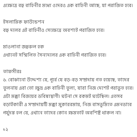
এক্ষেত্রে বহু বাহিনীর মধ্যে ওদেরও এক বাহিনী আছে, যা পরাজিত হবে।
ইসলামিক ফাউন্ডেশন
বহু দলের এই বাহিনীও সেক্ষেত্রে অবশ্যই পরাজিত হবে।
মাওলানা জহুরুল হক
এখানেই সম্মিলিত সৈন্যদলের এক বাহিনী পরাজিত হবে।
তাফসীরঃ
৬. বোঝানো উদ্দেশ্য যে, পূর্বে যে বড়-বড় সম্প্রদায় গত হয়েছে, তাদের
তুলনায় এরা তো ক্ষুদ্র এক বাহিনী তুল্য, যারা নিজ দেশেই পরাভূত হবে।
এটা মক্কা বিজয়ের ভবিষ্যদ্বাণী। ঘটনা সে রকমই ঘটেছিল। এতসব
বড়াইকারী এ সম্প্রদায়টি মক্কা মুকাররমায়, নিজ বাসভূমিতে এমনভাবে
পর্যুদস্ত হল যে, এখানে তাদের কোন ক্ষমতাই অবশিষ্ট থাকল না।
১২