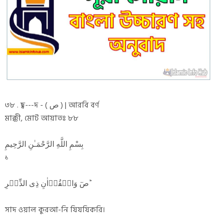
৩৮ . ছ্ব---দ - ( ص ) | আরবি বর্ণ
মাক্কী, মোট আয়াতঃ ৮৮
بِسْمِ اللَّهِ الرَّحْمَـٰنِ الرَّحِيمِ
১
صٓ وَالۡقُرۡاٰنِ ذِی الذِّکۡرِ ؕ
সাদ ওয়াল কুরআ-নি যিযযিকরি।