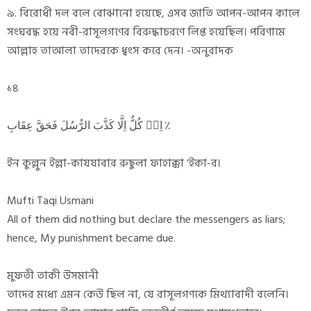
৯. বিরোধী দল বলে বোঝানো হয়েছে, এসব জাতি আপন-আপন কালে
সংঘবদ্ধ হয়ে নবী-রাসূলগণের বিরুদ্ধাচরণে লিপ্ত হয়েছিল। পরিণামে
আল্লাহ তাআলা তাদেরকে ধ্বংস করে দেন। -অনুবাদক
১৪
اِنۡ کُلٌّ اِلَّا کَذَّبَ الرُّسُلَ فَحَقَّ عِقَابِ ٪
ইন কুল্লুন ইল্লা-কাযযাবার রুছুলা ফাহাক্কা ‘ইকা-ব।
Mufti Taqi Usmani
All of them did nothing but declare the messengers as liars;
hence, My punishment became due.
মুফতী তাকী উসমানী
তাদের মধ্যে এমন কেউ ছিল না, যে রাসূলগণকে মিথ্যাবাদী বলেনি।