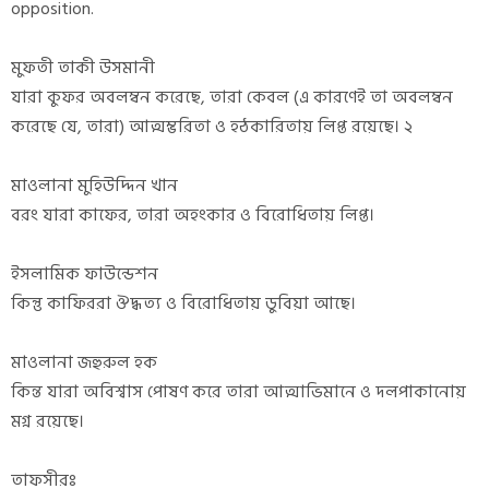
opposition.
মুফতী তাকী উসমানী
যারা কুফর অবলম্বন করেছে, তারা কেবল (এ কারণেই তা অবলম্বন
করেছে যে, তারা) আত্মম্ভরিতা ও হঠকারিতায় লিপ্ত রয়েছে। ২
মাওলানা মুহিউদ্দিন খান
বরং যারা কাফের, তারা অহংকার ও বিরোধিতায় লিপ্ত।
ইসলামিক ফাউন্ডেশন
কিন্তু কাফিররা ঔদ্ধত্য ও বিরোধিতায় ডুবিয়া আছে।
মাওলানা জহুরুল হক
কিন্ত যারা অবিশ্বাস পোষণ করে তারা আ‌ত্মাভিমানে ও দলপাকানোয়
মগ্ন রয়েছে।
তাফসীরঃ