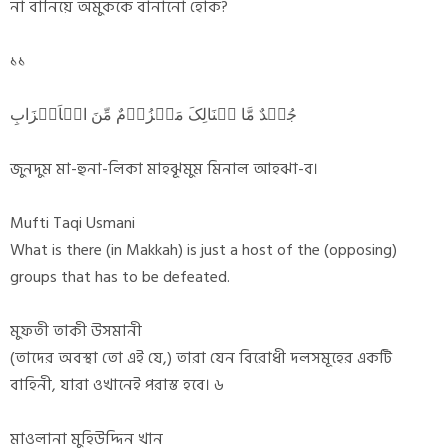
না বানিয়ে অমুককে বানানো হোক?
১১
جُنۡدٌ مَّا ہُنَالِکَ مَہۡزُوۡمٌ مِّنَ الۡاَحۡزَابِ
জুনদুম মা-হুনা-লিকা মাহঝূমুম মিনাল আহঝা-ব।
Mufti Taqi Usmani
What is there (in Makkah) is just a host of the (opposing)
groups that has to be defeated.
মুফতী তাকী উসমানী
(তাদের অবস্থা তো এই যে,) তারা যেন বিরোধী দলসমূহের একটি
বাহিনী, যারা ওখানেই পরাস্ত হবে। ৬
মাওলানা মুহিউদ্দিন খান