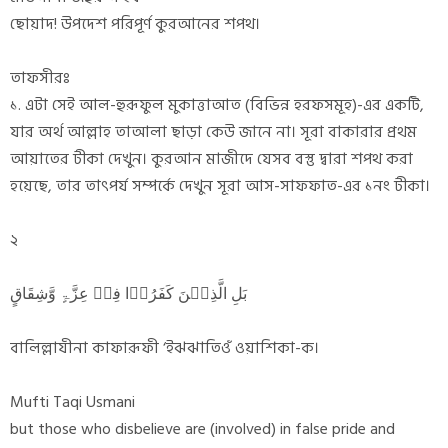
ছোয়াদ! উপদেশ পরিপূর্ণ কুরআনের শপথ।
তাফসীরঃ
১. এটা সেই আল-হুরূফুল মুকাত্তাআত (বিভিন্ন হরফসমূহ)-এর একটি,
যার অর্থ আল্লাহ তাআলা ছাড়া কেউ জানে না। সূরা বাকারার প্রথম
আয়াতের টীকা দেখুন। কুরআন মাজীদে যেসব বস্তু দ্বারা শপথ করা
হয়েছে, তার তাৎপর্য সম্পর্কে দেখুন সূরা আস-সাফফাত-এর ১নং টীকা।
২
بَلِ الَّذِیۡنَ کَفَرُوۡا فِیۡ عِزَّۃٍ وَّشِقَاقٍ
বালিল্লাযীনা কাফারূফী ‘ইঝঝাতিওঁ ওয়াশিকা-ক।
Mufti Taqi Usmani
but those who disbelieve are (involved) in false pride and