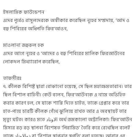
ইসলামিক ফাউন্ডেশন
এদের পূর্বেও রাসূলদেরকে অস্বীকার করেছিল নূহের সম্প্রদায়, ‘আদ ও
বহু শিবিরের অধিপতি ফির‘আওন,
মাওলানা জহুরুল হক
এদের আগে নূহের ও 'আদের ও বহু শিবিরের মালিক ফিরআউনের
লোকদল মিথ্যারোপ করেছিল,
তাফসীরঃ
৭. কীলক বিশিষ্ট দ্বারা বোঝানো হয়েছে, সে ছিল মহাক্ষমতাবান। তার
ছিল বিশাল বাহিনী। কেউ বলেন, ফির‘আউনকে এ নামে অভিহিত
করার কারণ হল, সে যাকে শাস্তি দিতে চাইত, তাকে গ্রেপ্তার করে তার
হাত-পায়ে চারটি কীলক গেঁথে ঝুলিয়ে রাখত আর এ অবস্থায়ই তার
মৃত্যু ঘটত। কারও মতে الاوتاد অর্থ জমকালো অট্টালিকা। ফির‘আউন
মিসরে বড় বড় স্থাপনা বিশেষত ‘পিরামিড’ তৈরি করে রেখেছিল বলেই
তাকে ذوالاوتاد বা ‘বিশাল স্থাপনার স্থপতি’ বলা হয়েছে। আবার এর