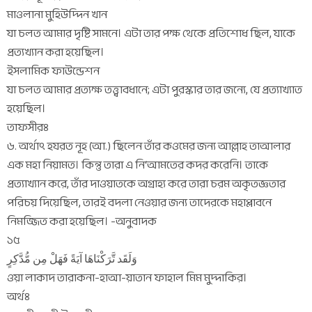
মাওলানা মুহিউদ্দিন খান
যা চলত আমার দৃষ্টি সামনে। এটা তার পক্ষ থেকে প্রতিশোধ ছিল, যাকে
প্রত্যখ্যান করা হয়েছিল।
ইসলামিক ফাউন্ডেশন
যা চলত আমার প্রত্যক্ষ তত্ত্বাবধানে; এটা পুরস্কার তার জন্যে, যে প্রত্যাখ্যাত
হয়েছিল।
তাফসীরঃ
৬. অর্থাৎ হযরত নূহ (আ.) ছিলেন তাঁর কওমের জন্য আল্লাহ তাআলার
এক মহা নিয়ামত। কিন্তু তারা এ নি‘আমতের কদর করেনি। তাকে
প্রত্যাখ্যান করে, তাঁর দাওয়াতকে অগ্রাহ্য করে তারা চরম অকৃতজ্ঞতার
পরিচয় দিয়েছিল, তারই বদলা নেওয়ার জন্য তাদেরকে মহাপ্লাবনে
নিমজ্জিত করা হয়েছিল। -অনুবাদক
১৫
وَلَقَد تَّرَكْنَاهَا آيَةً فَهَلْ مِن مُّدَّكِرٍ
ওয়া লাকাদ তারাকনা-হাআ-য়াতান ফাহাল মিম মুদ্দাকির।
অর্থঃ