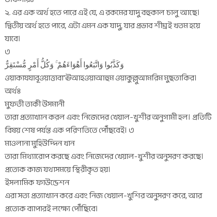
২. এর এক অর্থ হতে পারে এই যে, এ রকমের যাদু বহুকাল চালু আছে।
দ্বিতীয় অর্থ হতে পারে, এটা এমন এক যাদু, যার প্রভাব শীঘ্রই খতম হয়ে
যাবে।
৩
وَكَذَّبُوا وَاتَّبَعُوا أَهْوَاءَهُمْ ۚ وَكُلُّ أَمْرٍ مُّسْتَقِرٌّ
ওয়াকাযযাবূওয়াত্তাবা‘ঊআহওয়াআহুম ওয়াকুল্লুআমরিম মুছতাকির।
অর্থঃ
মুফতী তাকী উসমানী
তারা প্রত্যাখ্যান করল এবং নিজেদের খেয়াল-খুশীর অনুগামী হল। প্রতিটি
বিষয় শেষ পর্যন্ত এক পরিণতিতে পৌঁছবেই। ৩
মাওলানা মুহিউদ্দিন খান
তারা মিথ্যারোপ করছে এবং নিজেদের খেয়াল-খুশীর অনুসরণ করছে।
প্রত্যেক কাজ যথাসময়ে স্থিরীকৃত হয়।
ইসলামিক ফাউন্ডেশন
এরা সত্য প্রত্যাখ্যান করে এবং নিজ খেয়াল-খুশির অনুসরণ করে, আর
প্রত্যেক ব্যাপারই লক্ষ্যে পৌঁছিবে।