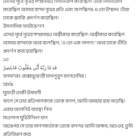
তাদের পূর্বে নূহের সম্প্রদায়ও মিথ্যারোপ করেছিল। তারা মিথ্যারোপ
করেছিল আমার বান্দা নূহের প্রতি এবং বলেছিলঃ এ তো উম্মাদ। তাঁরা
তাকে হুমকি প্রদর্শন করেছিল।
ইসলামিক ফাউন্ডেশন
এদের পূর্বে নূহের সম্প্রদায়ও অস্বীকার করেছিল-অস্বীকার করেছিল
আমার বান্দাকে আর বলেছিল, ‘এ তো এক পাগল।’ আর তাকে ভীতি
প্রদর্শন করা হয়েছিল।
১০
فَدَعَا رَبَّهُ أَنِّي مَغْلُوبٌ فَانتَصِرْ
ফাদা‘আ-রাব্বাহূআন্নী মাগলূবুন ফানতাসির ।
অর্থঃ
মুফতী তাকী উসমানী
ফলে সে তার প্রতিপালককে ডেকে বলল, আমি অসহায় হয়ে পড়েছি।
এবার আপনিই ব্যবস্থা নিন।
মাওলানা মুহিউদ্দিন খান
অতঃপর সে তার পালনকর্তাকে ডেকে বললঃ আমি অক্ষম, অতএব, তুমি
প্রতিবিধান কর।