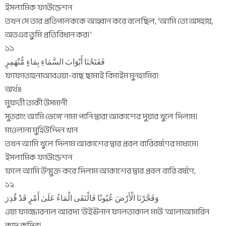
ইসলামিক ফাউন্ডেশন
তখন সে তার প্রতিপালককে আহ্বান করে বলেছিল, ‘আমি তো অসহায়,
অতএব তুমি প্রতিবিধান কর।’
১১
فَفَتَحْنَا أَبْوَابَ السَّمَاءِ بِمَاءٍ مُّنْهَمِرٍ
ফাফাতাহনাআবওয়া-বাছ ছামাই বিমাইম মুনহামির।
অর্থঃ
মুফতী তাকী উসমানী
সুতরাং আমি ভেঙ্গে নামা পানি দ্বারা আকাশের দুয়ার খুলে দিলাম।
মাওলানা মুহিউদ্দিন খান
তখন আমি খুলে দিলাম আকাশের দ্বার প্রবল বারিবর্ষণের মাধ্যমে।
ইসলামিক ফাউন্ডেশন
ফলে আমি উন্মুক্ত করে দিলাম আকাশের দ্বার প্রবল বারি বর্ষণে,
১২
وَفَجَّرْنَا الْأَرْضَ عُيُونًا فَالْتَقَى الْمَاءُ عَلَىٰ أَمْرٍ قَدْ قُدِرَ
ওয়া ফাজ্জারনাল আরদা ‘উইঊনান ফালতাকাল মাউ ‘আলাআমরিন
কাদ কুদির।