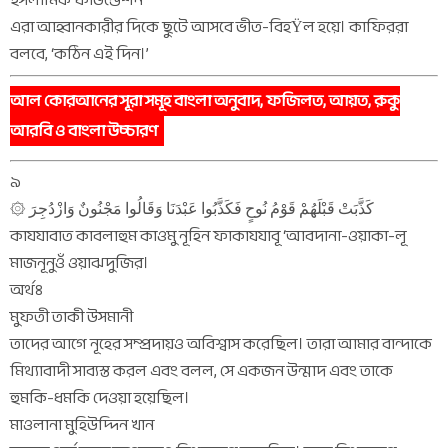
এরা আহ্বানকারীর দিকে ছুটে আসবে ভীত-বিহŸল হয়ে। কাফিররা
বলবে, ‘কঠিন এই দিন।’
আল কোরআনের সূরা সমূহ বাংলা অনুবাদ, ফজিলত, আয়ত, রুকু
আরবি ও বাংলা উচ্চারণ
৯
۞ كَذَّبَتْ قَبْلَهُمْ قَوْمُ نُوحٍ فَكَذَّبُوا عَبْدَنَا وَقَالُوا مَجْنُونٌ وَازْدُجِرَ
কাযযাবাত কাবলাহুম কাওমু নূহিন ফাকাযযাবূ ‘আবদানা-ওয়াকা-লূ
মাজনূনুওঁ ওয়াঝদুজির।
অর্থঃ
মুফতী তাকী উসমানী
তাদের আগে নূহের সম্প্রদায়ও অবিশ্বাস করেছিল। তারা আমার বান্দাকে
মিথ্যাবাদী সাব্যস্ত করল এবং বলল, সে একজন উন্মাদ এবং তাকে
হুমকি-ধমকি দেওয়া হয়েছিল।
মাওলানা মুহিউদ্দিন খান