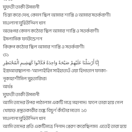
মুফতী তাকী উসমানী
চিন্তা করে দেখ, কেমন ছিল আমার শাস্তি ও আমার সতর্কবাণী।
মাওলানা মুহিউদ্দিন খান
অতঃপর কেমন কঠোর ছিল আমার শাস্তি ও সতর্কবাণী।
ইসলামিক ফাউন্ডেশন
কিরূপ কঠোর ছিল আমার শাস্তি ও সতর্কবাণী।
৩১
إِنَّا أَرْسَلْنَا عَلَيْهِمْ صَيْحَةً وَاحِدَةً فَكَانُوا كَهَشِيمِ الْمُحْتَظِرِ
ইন্নাআরছালনা-‘আলাইহিম সাইহাতাওঁ ওয়া হিদাতান ফাকা-
নূকাহাশীমিল মুহতাজির।
অর্থঃ
মুফতী তাকী উসমানী
আমি তাদের উপর পাঠালাম একটি মাত্র মহানাদ। ফলে তারা হয়ে গেল
খোয়াড় প্রস্তুতকারীর শুষ্ক বিচূর্ণ কাঁটার মতো। ১০
মাওলানা মুহিউদ্দিন খান
আমি তাদের প্রতি একটিমাত্র নিনাদ প্রেরণ করেছিলাম। এতেই তারা হয়ে