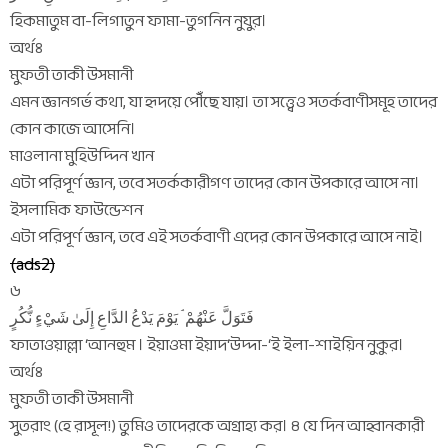
হিকমাতুম বা-লিগাতুন ফামা-তুগনিন নুযুর।
অর্থঃ
মুফতী তাকী উসমানী
এমন জ্ঞানগর্ভ কথা, যা হৃদয়ে পৌঁছে যায়। তা সত্ত্বেও সতর্কবাণীসমূহ তাদের
কোন কাজে আসেনি।
মাওলানা মুহিউদ্দিন খান
এটা পরিপূর্ণ জ্ঞান, তবে সতর্ককারীগণ তাদের কোন উপকারে আসে না।
ইসলামিক ফাউন্ডেশন
এটা পরিপূর্ণ জ্ঞান, তবে এই সতর্কবাণী এদের কোন উপকারে আসে নাই।
(ads2)
৬
فَتَوَلَّ عَنْهُمْ ۘ يَوْمَ يَدْعُ الدَّاعِ إِلَىٰ شَيْءٍ نُّكُرٍ
ফাতাওয়াল্লা ‘আনহুম । ইয়াওমা ইয়াদ‘উদ্দা-‘ই ইলা-শাইয়িন নুকুর।
অর্থঃ
মুফতী তাকী উসমানী
সুতরাং (হে রাসূল!) তুমিও তাদেরকে অগ্রাহ্য কর। ৪ যে দিন আহ্বানকারী