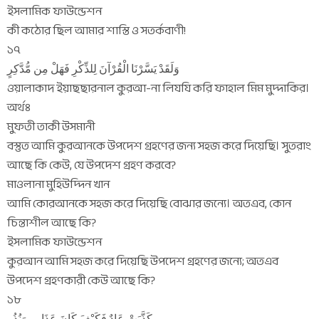
ইসলামিক ফাউন্ডেশন
কী কঠোর ছিল আমার শাস্তি ও সতর্কবাণী!
১৭
وَلَقَدْ يَسَّرْنَا الْقُرْآنَ لِلذِّكْرِ فَهَلْ مِن مُّدَّكِرٍ
ওয়ালাকাদ ইয়াছছারনাল কুরআ-না লিযযি করি ফাহাল মিম মুদ্দাকির।
অর্থঃ
মুফতী তাকী উসমানী
বস্তুত আমি কুরআনকে উপদেশ গ্রহণের জন্য সহজ করে দিয়েছি। সুতরাং
আছে কি কেউ, যে উপদেশ গ্রহণ করবে?
মাওলানা মুহিউদ্দিন খান
আমি কোরআনকে সহজ করে দিয়েছি বোঝার জন্যে। অতএব, কোন
চিন্তাশীল আছে কি?
ইসলামিক ফাউন্ডেশন
কুরআন আমি সহজ করে দিয়েছি উপদেশ গ্রহণের জন্যে; অতএব
উপদেশ গ্রহণকারী কেউ আছে কি?
১৮