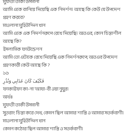
মুফতী তাকী উসমানী
আমি একে বানিয়ে দিয়েছি এক নিদর্শন। আছে কি কেউ যে উপদেশ
গ্রহণ করবে?
মাওলানা মুহিউদ্দিন খান
আমি একে এক নিদর্শনরূপে রেখে দিয়েছি। অতএব, কোন চিন্তাশীল
আছে কি?
ইসলামিক ফাউন্ডেশন
আমি তো এটাকে রেখে দিয়েছি এক নিদর্শনরূপে; অতএব উপদেশ
গ্রহণকারী কেউ আছে কি ?
১৬
فَكَيْفَ كَانَ عَذَابِي وَنُذُرِ
ফাকাইফা কা-না ‘আযা-বী ওয়া নুযুর।
অর্থঃ
মুফতী তাকী উসমানী
সুতরাং চিন্তা করে দেখ, কেমন ছিল আমার শাস্তি ও আমার সতর্কবাণী।
মাওলানা মুহিউদ্দিন খান
কেমন কঠোর ছিল আমার শাস্তি ও সতর্কবাণী।