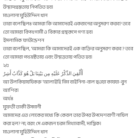
উন্মাদগ্রস্ততায় নিপতিত হব।
মাওলানা মুহিউদ্দিন খান
তারা বলেছিলঃ আমরা কি আমাদেরই একজনের অনুসরণ করব? তবে
তো আমরা বিপথগামী ও বিকার গ্রস্থরূপে গণ্য হব।
ইসলামিক ফাউন্ডেশন
তারা বলেছিল, ‘আমরা কি আমাদেরই এক ব্যক্তির অনুসরণ করব ? তবে
তো আমরা পথভ্রষ্টতায় এবং উন্মত্ততায় পতিত হব।
২৫
أَأُلْقِيَ الذِّكْرُ عَلَيْهِ مِن بَيْنِنَا بَلْ هُوَ كَذَّابٌ أَشِرٌ
আ উলকিয়াযযিকরু ‘আলাইহি মিম বাইনিনা-বাল হুওয়া কাযযা-বুন
আশির।
অর্থঃ
মুফতী তাকী উসমানী
আমাদের এত লোকের মধ্যে কি কেবল তার উপর উপদেশবাণী নাযিল
করা হল? না; বরং সে একজন চরম মিথ্যাবাদী, দাম্ভিক।
মাওলানা মুহিউদ্দিন খান