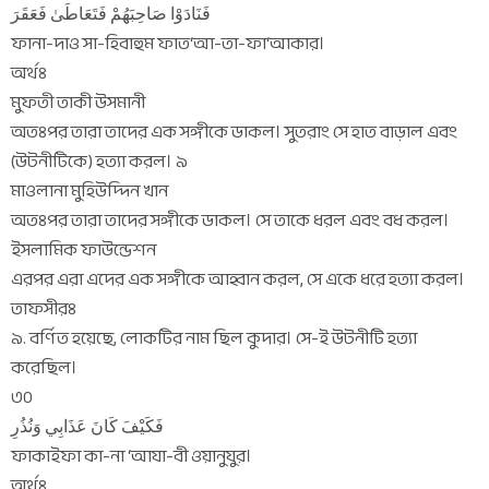
فَنَادَوْا صَاحِبَهُمْ فَتَعَاطَىٰ فَعَقَرَ
ফানা-দাও সা-হিবাহুম ফাত‘আ-তা-ফা‘আকার।
অর্থঃ
মুফতী তাকী উসমানী
অতঃপর তারা তাদের এক সঙ্গীকে ডাকল। সুতরাং সে হাত বাড়াল এবং
(উটনীটিকে) হত্যা করল। ৯
মাওলানা মুহিউদ্দিন খান
অতঃপর তারা তাদের সঙ্গীকে ডাকল। সে তাকে ধরল এবং বধ করল।
ইসলামিক ফাউন্ডেশন
এরপর এরা এদের এক সঙ্গীকে আহ্বান করল, সে একে ধরে হত্যা করল।
তাফসীরঃ
৯. বর্ণিত হয়েছে, লোকটির নাম ছিল কুদার। সে-ই উটনীটি হত্যা
করেছিল।
৩০
فَكَيْفَ كَانَ عَذَابِي وَنُذُرِ
ফাকাইফা কা-না ‘আযা-বী ওয়ানুযুর।
অর্থঃ