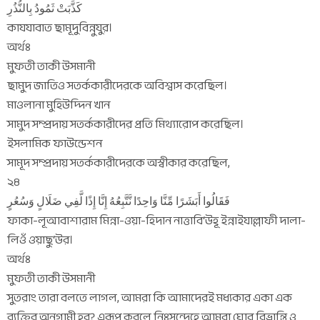
كَذَّبَتْ ثَمُودُ بِالنُّذُرِ
কাযযাবাত ছামূদুবিন্নুযুর।
অর্থঃ
মুফতী তাকী উসমানী
ছামুদ জাতিও সতর্ককারীদেরকে অবিশ্বাস করেছিল।
মাওলানা মুহিউদ্দিন খান
সামুদ সম্প্রদায় সতর্ককারীদের প্রতি মিথ্যারোপ করেছিল।
ইসলামিক ফাউন্ডেশন
সামূদ সম্প্রদায় সতর্ককারীদেরকে অস্বীকার করেছিল,
২৪
فَقَالُوا أَبَشَرًا مِّنَّا وَاحِدًا نَّتَّبِعُهُ إِنَّا إِذًا لَّفِي ضَلَالٍ وَسُعُرٍ
ফাকা-লূআবাশারাম মিন্না-ওয়া-হিদান নাত্তাবি‘উহূ ইন্নাইযাল্লাফী দালা-
লিওঁ ওয়াছু‘উর।
অর্থঃ
মুফতী তাকী উসমানী
সুতরাং তারা বলতে লাগল, আমরা কি আমাদেরই মধ্যকার একা এক
ব্যক্তির অনুগামী হব? এরূপ করলে নিঃসন্দেহে আমরা ঘোর বিভ্রান্তি ও