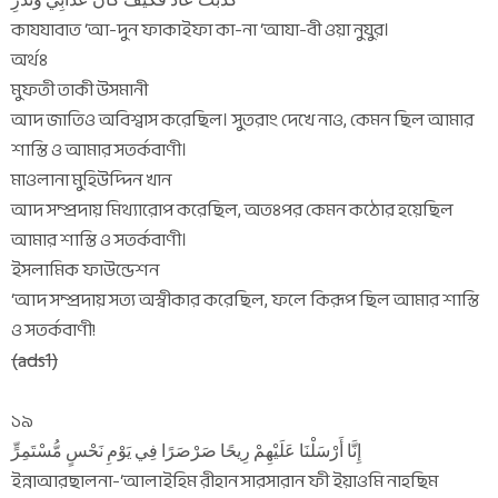
كَذَّبَتْ عَادٌ فَكَيْفَ كَانَ عَذَابِي وَنُذُرِ
কাযযাবাত ‘আ-দুন ফাকাইফা কা-না ‘আযা-বী ওয়া নুযুর।
অর্থঃ
মুফতী তাকী উসমানী
আদ জাতিও অবিশ্বাস করেছিল। সুতরাং দেখে নাও, কেমন ছিল আমার
শাস্তি ও আমার সতর্কবাণী।
মাওলানা মুহিউদ্দিন খান
আদ সম্প্রদায় মিথ্যারোপ করেছিল, অতঃপর কেমন কঠোর হয়েছিল
আমার শাস্তি ও সতর্কবাণী।
ইসলামিক ফাউন্ডেশন
‘আদ সম্প্রদায় সত্য অস্বীকার করেছিল, ফলে কিরূপ ছিল আমার শাস্তি
ও সতর্কবাণী!
(ads1)
১৯
إِنَّا أَرْسَلْنَا عَلَيْهِمْ رِيحًا صَرْصَرًا فِي يَوْمِ نَحْسٍ مُّسْتَمِرٍّ
ইন্নাআরছালনা-‘আলাইহিম রীহান সারসারান ফী ইয়াওমি নাহছিম