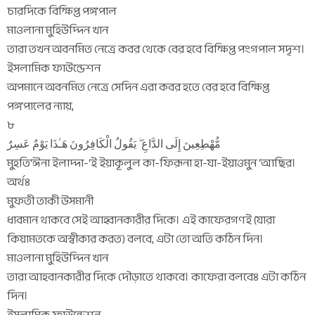
চারদিকে বিক্ষিপ্ত পঙ্গপাল
মাওলানা মুহিউদ্দিন খান
তারা তখন অবনমিত নেত্রে কবর থেকে বের হবে বিক্ষিপ্ত পংগপাল সদৃশ।
ইসলামিক ফাউন্ডেশন
অপমানে অবনমিত নেত্রে সেদিন এরা কবর হতে বের হবে বিক্ষিপ্ত
পঙ্গপালের ন্যায়,
৮
مُّهْطِعِينَ إِلَى الدَّاعِ ۖ يَقُولُ الْكَافِرُونَ هَـٰذَا يَوْمٌ عَسِرٌ
মুহতি‘ঈনা ইলাদ্দা-‘ই ইয়াকূলুল কা-ফিরূনা হা-যা-ইয়াওমুন ‘আছির।
অর্থঃ
মুফতী তাকী উসমানী
ধাবমান থাকবে সেই আহ্বানকারীর দিকে। এই কাফেরগণই (যারা
কিয়ামতকে অস্বীকার করত) বলবে, এটা তো অতি কঠিন দিন।
মাওলানা মুহিউদ্দিন খান
তারা আহবানকারীর দিকে দৌড়াতে থাকবে। কাফেরা বলবেঃ এটা কঠিন
দিন।
ইসলামিক ফাউন্ডেশন