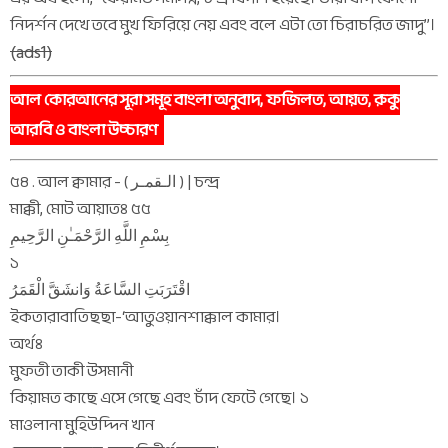
নিদর্শন দেখে তবে মুখ ফিরিয়ে নেয় এবং বলে এটা তো চিরাচরিত জাদু’’।
(ads1)
আল কোরআনের সূরা সমূহ বাংলা অনুবাদ, ফজিলত, আয়ত, রুকু
আরবি ও বাংলা উচ্চারণ
৫৪ . আল ক্বামার - ( الـقمـر ) | চন্দ্র
মাক্কী, মোট আয়াতঃ ৫৫
بِسْمِ اللَّهِ الرَّحْمَـٰنِ الرَّحِيمِ
১
اقْتَرَبَتِ السَّاعَةُ وَانشَقَّ الْقَمَرُ
ইকতারাবাতিছছা-‘আতুওয়ানশাক্কাল কামার।
অর্থঃ
মুফতী তাকী উসমানী
কিয়ামত কাছে এসে গেছে এবং চাঁদ ফেটে গেছে। ১
মাওলানা মুহিউদ্দিন খান