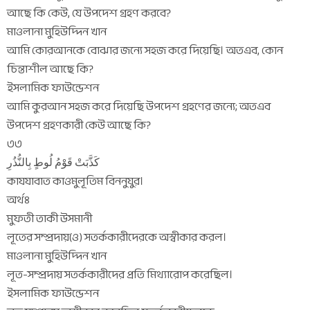
আছে কি কেউ, যে উপদেশ গ্রহণ করবে?
মাওলানা মুহিউদ্দিন খান
আমি কোরআনকে বোঝার জন্যে সহজ করে দিয়েছি। অতএব, কোন
চিন্তাশীল আছে কি?
ইসলামিক ফাউন্ডেশন
আমি কুরআন সহজ করে দিয়েছি উপদেশ গ্রহণের জন্যে; অতএব
উপদেশ গ্রহণকারী কেউ আছে কি?
৩৩
كَذَّبَتْ قَوْمُ لُوطٍ بِالنُّذُرِ
কাযযাবাত কাওমুলূতিম বিননুযুর।
অর্থঃ
মুফতী তাকী উসমানী
লূতের সম্প্রদায়(ও) সতর্ককারীদেরকে অস্বীকার করল।
মাওলানা মুহিউদ্দিন খান
লূত-সম্প্রদায় সতর্ককারীদের প্রতি মিথ্যারোপ করেছিল।
ইসলামিক ফাউন্ডেশন