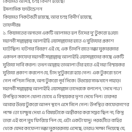
কেয়ামত আসন্ন, চন্দ্র বিদীর্ণ হয়েছে।
ইসলামিক ফাউন্ডেশন
কিয়ামত নিকটবর্তী হয়েছে, আর চন্দ্র বিদীর্ণ হয়েছে,
তাফসীরঃ
১. কিয়ামতের অন্যতম একটি আলামত হল চাঁদের দু’ টুকরো হওয়া।
মহানবী সাল্লাল্লাহু আলাইহি ওয়াসাল্লামের হাতে এ মুজিযার প্রকাশ
ঘটেছিল। ঘটনার বিবরণ এই যে, এক চাঁদনি রাতে মক্কা মুকাররমার
একদল কাফের মহানবী সাল্লাল্লাহু আলাইহি ওয়াসাল্লামের কাছে একটি
মুজিযা দাবি করল। তখন আল্লাহ তাআলা তাঁর হাতে এই মহা বিস্ময়কর
মুজিযা প্রকাশ করলেন যে, চাঁদ দু’টুকরো হয়ে গেল। এক টুকরো চলে
গেল পশ্চিম দিকে, অন্য টুকরো পূর্ব দিকে। উভয়ের মাঝখানে পাহাড়।
মহানবী সাল্লাল্লাহু আলাইহি ওয়াসাল্লাম তাদেরকে বললেন, ‘দেখে নাও’।
উপস্থিত সকলে খোলা চোখে এ বিস্ময়কর দৃশ্য দেখে নিল। তারপর
আবার উভয় টুকরো আপন স্থানে এসে মিলে গেল। উপস্থিত কাফেরগণের
পক্ষে তো চাক্ষুষ দেখা এ বিষয়টাকে অস্বীকার করা সম্ভব ছিল না, কিন্তু
তারা এই বলে মুখ ফিরিয়ে নিল যে, এটা একটা যাদু। পরবর্তীতে বাহির
থেকে যেসব কাফেলা মক্কা মুকাররমায় এসেছে, তারাও সাক্ষ্য দিয়েছে যে,