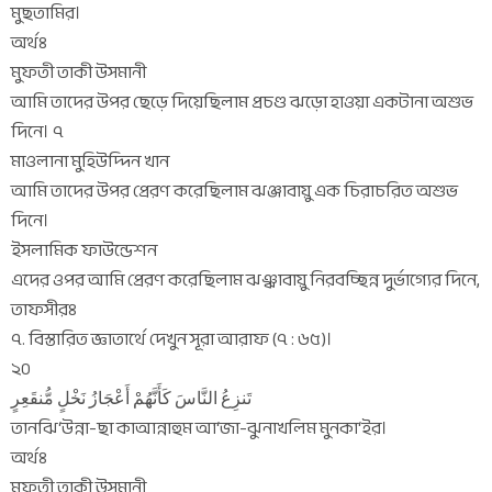
মুছতামির।
অর্থঃ
মুফতী তাকী উসমানী
আমি তাদের উপর ছেড়ে দিয়েছিলাম প্রচণ্ড ঝড়ো হাওয়া একটানা অশুভ
দিনে। ৭
মাওলানা মুহিউদ্দিন খান
আমি তাদের উপর প্রেরণ করেছিলাম ঝঞ্জাবায়ু এক চিরাচরিত অশুভ
দিনে।
ইসলামিক ফাউন্ডেশন
এদের ওপর আমি প্রেরণ করেছিলাম ঝঞ্ঝাবায়ু নিরবচ্ছিন্ন দুর্ভাগ্যের দিনে,
তাফসীরঃ
৭. বিস্তারিত জ্ঞাতার্থে দেখুন সূরা আরাফ (৭ : ৬৫)।
২০
تَنزِعُ النَّاسَ كَأَنَّهُمْ أَعْجَازُ نَخْلٍ مُّنقَعِرٍ
তানঝি‘উন্না-ছা কাআন্নাহুম আ‘জা-ঝুনাখলিম মুনকা‘ইর।
অর্থঃ
মুফতী তাকী উসমানী