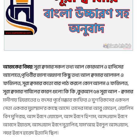
আজকের বিষয়:
সূরা ক্বামার সকল তথ্য আল কোরআন ও হাদিসের
আলোতে,পৃথিবীর জানা অজানা কিছু তথ্য আল ক্বামার আলমল ও
ফজিলত, সূরা ক্বামার কতো বার পাঠ করলে কোন আলম ও ফজিলত,
সূরা ক্বামার নাযিলের কারন গুলো কি কি ,কুরআন ৫৪ সূরা আল - ক্বামার
মদীনায় হিযরাতের ৫ বৎসর পূর্বে মক্কার কাফির ও মুশরিকদের একদল
নেতা একবার মুহাম্মাদ'র কাছে আসে। তাদের মধ্যে আবু জেহেল, ওয়ালিদ
বিন মুগিরাহ, আস ইবনে ওয়ায়েল, আস ইবনে হিশাম, আসওয়াদ ইবনে
আবদে ইয়াগুস, আসওয়াদ ইবনে মুত্তালিব, যাম‘আহ ইবনুল আসওয়াদ,
নযর ইবনে হারেস ইত্যাদি ছিল।