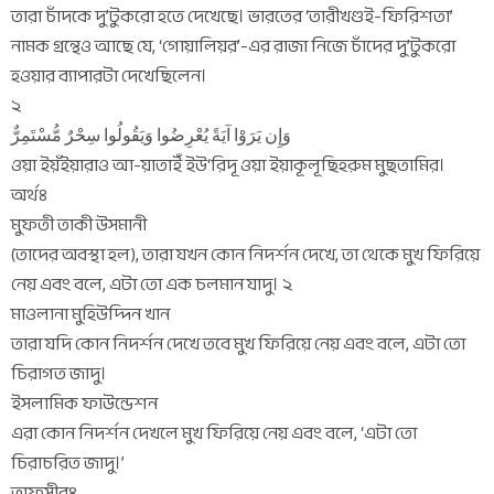
তারা চাঁদকে দু’টুকরো হতে দেখেছে। ভারতের ‘তারীখণ্ডই-ফিরিশতা’
নামক গ্রন্থেও আছে যে, ‘গোয়ালিয়র’-এর রাজা নিজে চাঁদের দু’টুকরো
হওয়ার ব্যাপারটা দেখেছিলেন।
২
وَإِن يَرَوْا آيَةً يُعْرِضُوا وَيَقُولُوا سِحْرٌ مُّسْتَمِرٌّ
ওয়া ইয়ঁইয়ারাও আ-য়াতাইঁ ইউ‘রিদূ ওয়া ইয়াকূলূছিহরুম মুছতামির।
অর্থঃ
মুফতী তাকী উসমানী
(তাদের অবস্থা হল), তারা যখন কোন নিদর্শন দেখে, তা থেকে মুখ ফিরিয়ে
নেয় এবং বলে, এটা তো এক চলমান যাদু। ২
মাওলানা মুহিউদ্দিন খান
তারা যদি কোন নিদর্শন দেখে তবে মুখ ফিরিয়ে নেয় এবং বলে, এটা তো
চিরাগত জাদু।
ইসলামিক ফাউন্ডেশন
এরা কোন নিদর্শন দেখলে মুখ ফিরিয়ে নেয় এবং বলে, ‘এটা তো
চিরাচরিত জাদু।’
তাফসীরঃ