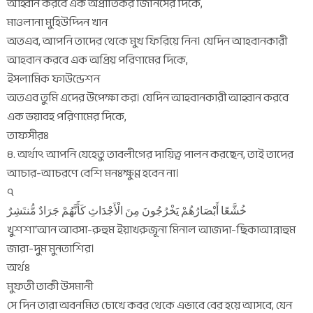
আহ্বান করবে এক অপ্রীতিকর জিনিসের দিকে,
মাওলানা মুহিউদ্দিন খান
অতএব, আপনি তাদের থেকে মুখ ফিরিয়ে নিন। যেদিন আহবানকারী
আহবান করবে এক অপ্রিয় পরিণামের দিকে,
ইসলামিক ফাউন্ডেশন
অতএব তুমি এদের উপেক্ষা কর। যেদিন আহবানকারী আহ্বান করবে
এক ভয়াবহ পরিণামের দিকে,
তাফসীরঃ
৪. অর্থাৎ আপনি যেহেতু তাবলীগের দায়িত্ব পালন করছেন, তাই তাদের
আচার-আচরণে বেশি মনঃক্ষুণ্ণ হবেন না।
৭
خُشَّعًا أَبْصَارُهُمْ يَخْرُجُونَ مِنَ الْأَجْدَاثِ كَأَنَّهُمْ جَرَادٌ مُّنتَشِرٌ
খুশশা‘আন আবসা-রুহুম ইয়াখরুজূনা মিনাল আজদা-ছিকাআন্নাহুম
জারা-দুম মুনতাশির।
অর্থঃ
মুফতী তাকী উসমানী
সে দিন তারা অবনমিত চোখে কবর থেকে এভাবে বের হয়ে আসবে, যেন