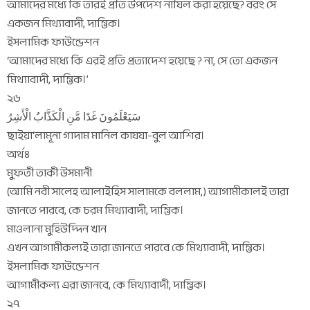
আমাদের মধ্যে কি তারই প্রতি উপদেশ নাযিল করা হয়েছে? বরং সে
একজন মিথ্যাবাদী, দাম্ভিক।
ইসলামিক ফাউন্ডেশন
‘আমাদের মধ্যে কি এরই প্রতি প্রত্যাদেশ হয়েছে ? না, সে তো একজন
মিথ্যাবাদী, দাম্ভিক।’
২৬
سَيَعْلَمُونَ غَدًا مَّنِ الْكَذَّابُ الْأَشِرُ
ছাইয়া‘লামূনা গাদাম মানিল কাযযা-বুল আশির।
অর্থঃ
মুফতী তাকী উসমানী
(আমি নবী সালেহ আলাইহিস সালামকে বললাম,) আগামীকালই তারা
জানতে পারবে, কে চরম মিথ্যাবাদী, দাম্ভিক।
মাওলানা মুহিউদ্দিন খান
এখন আগামীকল্যই তারা জানতে পারবে কে মিথ্যাবাদী, দাম্ভিক।
ইসলামিক ফাউন্ডেশন
আগামীকল্য এরা জানবে, কে মিথ্যাবাদী, দাম্ভিক।
২৭