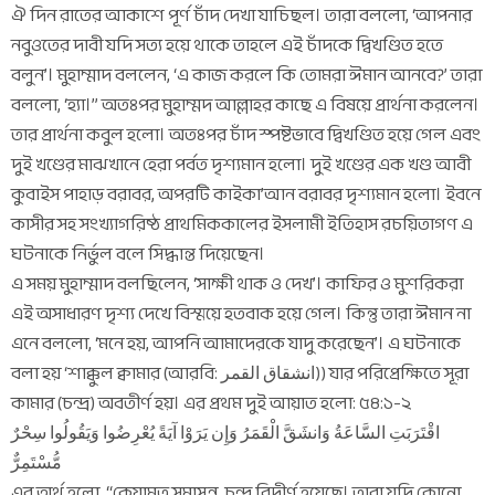
ঐ দিন রাতের আকাশে পূর্ণ চাঁদ দেখা যাচিছল। তারা বললো, ‘আপনার
নবুওতের দাবী যদি সত্য হয়ে থাকে তাহলে এই চাঁদকে দ্বিখণ্ডিত হতে
বলুন’। মুহাম্মাদ বললেন, ‘এ কাজ করলে কি তোমরা ঈমান আনবে?’ তারা
বললো, ‘হ্যা।” অতঃপর মুহাম্মদ আল্লাহর কাছে এ বিষয়ে প্রার্থনা করলেন।
তার প্রার্থনা কবুল হলো। অতঃপর চাঁদ স্পষ্টভাবে দ্বিখণ্ডিত হয়ে গেল এবং
দুই খণ্ডের মাঝখানে হেরা পর্বত দৃশ্যমান হলো। দুই খণ্ডের এক খণ্ড আবী
কুবাইস পাহাড় বরাবর, অপরটি কাইকা’আন বরাবর দৃশ্যমান হলো। ইবনে
কাসীর সহ সংখ্যাগরিষ্ঠ প্রাথমিককালের ইসলামী ইতিহাস রচয়িতাগণ এ
ঘটনাকে নির্ভুল বলে সিদ্ধান্ত দিয়েছেন।
এ সময় মুহাম্মাদ বলছিলেন, ‘সাক্ষী থাক ও দেখ’। কাফির ও মুশরিকরা
এই অসাধারণ দৃশ্য দেখে বিস্ময়ে হতবাক হয়ে গেল। কিন্তু তারা ঈমান না
এনে বললো, ‘মনে হয়, আপনি আমাদেরকে যাদু করেছেন’। এ ঘটনাকে
বলা হয় ‘শাক্কুল ক্বামার (আরবি: انشقاق القمر‎‎)) যার পরিপ্রেক্ষিতে সূরা
কামার (চন্দ্র) অবতীর্ণ হয়। এর প্রথম দুই আয়াত হলো: ৫৪:১-২
اقْتَرَبَتِ السَّاعَةُ وَانشَقَّ الْقَمَرُ وَإِن يَرَوْا آيَةً يُعْرِضُوا وَيَقُولُوا سِحْرٌ
مُّسْتَمِرٌّ
এর অর্থ হলো, “কেয়ামত সমাসন্ন, চন্দ্র বিদীর্ণ হয়েছে। তারা যদি কোনো