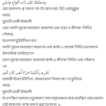
وَحَمَلْنَاهُ عَلَىٰ ذَاتِ أَلْوَاحٍ وَدُسُرٍ
ওয়া হামালনা-হু ‘আলা-যা-তি আলওয়া-হিওঁ ওয়াদুছুর।
অর্থঃ
মুফতী তাকী উসমানী
এবং আমি নূহকে আরোহণ করালাম এক তক্তা ও কীলক-নির্মিত
নৌকায়,
মাওলানা মুহিউদ্দিন খান
আমি নূহকে আরোহণ করালাম এক কাষ্ঠ ও পেরেক নির্মিত জলযানে।
ইসলামিক ফাউন্ডেশন
তখন নূহকে আরোহণ করালাম কাষ্ঠ ও কীলক নির্মিত এক নৌযানে,
১৪
تَجْرِي بِأَعْيُنِنَا جَزَاءً لِّمَن كَانَ كُفِرَ
তাজরী বিআ‘ইউনিনা- জাঝাআল লিমান কা-না কুফির।
অর্থঃ
মুফতী তাকী উসমানী
যা চলছিল আমার তত্ত্বাবধানে, যার অকৃতজ্ঞতা করা হয়েছিল তার (অর্থাৎ
সেই রাসূলের) পক্ষে বদলা গ্রহণের জন্য। ৬