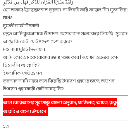
وَلَقَدْ يَسَّرْنَا الْقُرْآنَ لِلذِّكْرِ فَهَلْ مِن مُّدَّكِرٍ
ওয়া লাকাদ ইয়াছছারনাল কুরআ-না লিযযি করি ফাহাল মিম মুদ্দাকির।
অর্থঃ
মুফতী তাকী উসমানী
বস্তুত আমি কুরআনকে উপদেশ গ্রহণের জন্য সহজ করে দিয়েছি। সুতরাং
আছে কি কেউ, যে উপদেশ গ্রহণ করবে?
মাওলানা মুহিউদ্দিন খান
আমি কোরআনকে বোঝার জন্যে সহজ করে দিয়েছি। অতএব, কোন
চিন্তাশীল আছে কি?
ইসলামিক ফাউন্ডেশন
কুরআন আমি সহজ করে দিয়েছি উপদেশ গ্রহণের জন্যে; অতএব
উপদেশ গ্রহণকারী কেউ আছে কি?
আল কোরআনের সূরা সমূহ বাংলা অনুবাদ, ফজিলত, আয়ত, রুকু
আরবি ও বাংলা উচ্চারণ
২৩