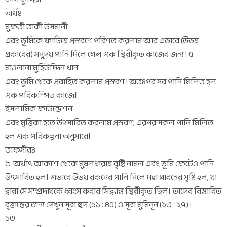
অর্থঃ
মুফতী তাকী উসমানী
এবং ভূমিকে ফাটিয়ে প্রস্রবণে পরিণত করলাম আর এভাবে (উভয়
প্রকারের) সমুদয় পানি মিলে গেল এক স্থিরীকৃত কাজের জন্য। ৫
মাওলানা মুহিউদ্দিন খান
এবং ভুমি থেকে প্রবাহিত করলাম প্রস্রবণ। অতঃপর সব পানি মিলিত হল
এক পরিকম্পিত কাজে।
ইসলামিক ফাউন্ডেশন
এবং মৃত্তিকা হতে উৎসারিত করলাম প্রস্রবণ; এরপর সকল পানি মিলিত
হল এক পরিকল্পনা অনুসারে।
তাফসীরঃ
৫. অর্থাৎ আকাশ থেকে মুষলধারায় বৃষ্টি নামল এবং ভূমি ফেটেও পানি
উৎসারিত হল। এভাবে উভয় রকমের পানি মিলে মহা প্লাবনের সৃষ্টি হল, যা
দ্বারা সে সম্প্রদায়কে ধ্বংস করার সিদ্ধান্ত স্থিরীকৃত ছিল। তাদের বিস্তারিত
বৃত্তান্তের জন্য দেখুন সূরা হুদ (১১ : ৪০) ও সূরা মুমিনূন (২৩ : ২৭)।
১৩