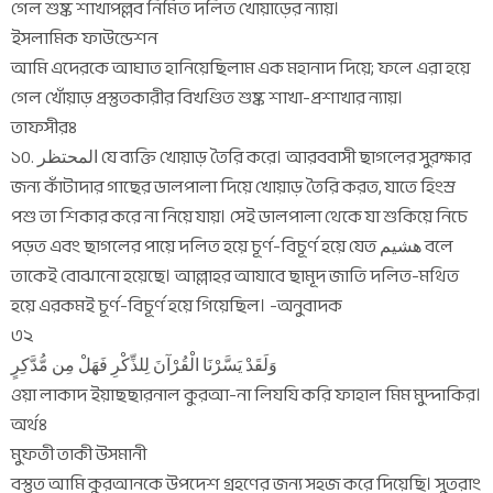
গেল শুষ্ক শাখাপল্লব নির্মিত দলিত খোয়াড়ের ন্যায়।
ইসলামিক ফাউন্ডেশন
আমি এদেরকে আঘাত হানিয়েছিলাম এক মহানাদ দিয়ে; ফলে এরা হয়ে
গেল খোঁয়াড় প্রস্তুতকারীর বিখণ্ডিত শুষ্ক শাখা-প্রশাখার ন্যায়।
তাফসীরঃ
১০. المحتظر যে ব্যক্তি খোয়াড় তৈরি করে। আরববাসী ছাগলের সুরক্ষার
জন্য কাঁটাদার গাছের ডালপালা দিয়ে খোয়াড় তৈরি করত, যাতে হিংস্র
পশু তা শিকার করে না নিয়ে যায়। সেই ডালপালা থেকে যা শুকিয়ে নিচে
পড়ত এবং ছাগলের পায়ে দলিত হয়ে চূর্ণ-বিচূর্ণ হয়ে যেত هشيم বলে
তাকেই বোঝানো হয়েছে। আল্লাহর আযাবে ছামূদ জাতি দলিত-মথিত
হয়ে এরকমই চূর্ণ-বিচূর্ণ হয়ে গিয়েছিল। -অনুবাদক
৩২
وَلَقَدْ يَسَّرْنَا الْقُرْآنَ لِلذِّكْرِ فَهَلْ مِن مُّدَّكِرٍ
ওয়া লাকাদ ইয়াছছারনাল কুরআ-না লিযযি করি ফাহাল মিম মুদ্দাকির।
অর্থঃ
মুফতী তাকী উসমানী
বস্তুত আমি কুরআনকে উপদেশ গ্রহণের জন্য সহজ করে দিয়েছি। সুতরাং