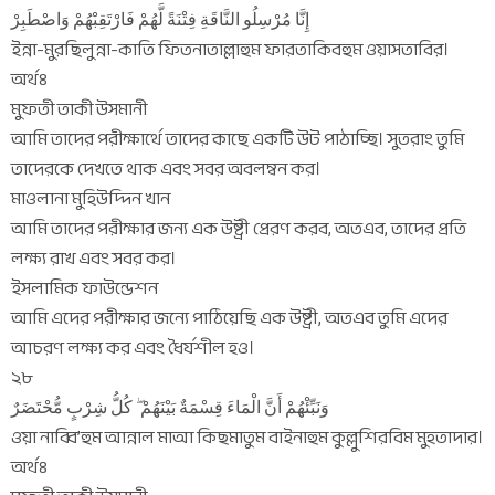
إِنَّا مُرْسِلُو النَّاقَةِ فِتْنَةً لَّهُمْ فَارْتَقِبْهُمْ وَاصْطَبِرْ
ইন্না-মুরছিলুন্না-কাতি ফিতনাতাল্লাহুম ফারতাকিবহুম ওয়াসতাবির।
অর্থঃ
মুফতী তাকী উসমানী
আমি তাদের পরীক্ষার্থে তাদের কাছে একটি উট পাঠাচ্ছি। সুতরাং তুমি
তাদেরকে দেখতে থাক এবং সবর অবলম্বন কর।
মাওলানা মুহিউদ্দিন খান
আমি তাদের পরীক্ষার জন্য এক উষ্ট্রী প্রেরণ করব, অতএব, তাদের প্রতি
লক্ষ্য রাখ এবং সবর কর।
ইসলামিক ফাউন্ডেশন
আমি এদের পরীক্ষার জন্যে পাঠিয়েছি এক উষ্ট্রী, অতএব তুমি এদের
আচরণ লক্ষ্য কর এবং ধৈর্যশীল হও।
২৮
وَنَبِّئْهُمْ أَنَّ الْمَاءَ قِسْمَةٌ بَيْنَهُمْ ۖ كُلُّ شِرْبٍ مُّحْتَضَرٌ
ওয়া নাব্বি’হুম আন্নাল মাআ কিছমাতুম বাইনাহুম কুল্লুশিরবিম মুহতাদার।
অর্থঃ