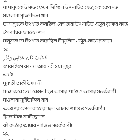
যা মানুষকে উপড়ে ফেলে দিচ্ছিল উৎপাটিত খেজুর কাণ্ডের মত।
মাওলানা মুহিউদ্দিন খান
তা মানুষকে উৎখাত করছিল, যেন তারা উৎপাটিত খর্জুর বৃক্ষের কান্ড।
ইসলামিক ফাউন্ডেশন
মানুষকে তা উৎখাত করেছিল উন্মুলিত খর্জুর-কাণ্ডের ন্যায়।
২১
فَكَيْفَ كَانَ عَذَابِي وَنُذُرِ
ফাকাইফা কা-না ‘আযা-বী ওয়া নুযুর।
অর্থঃ
মুফতী তাকী উসমানী
চিন্তা করে দেখ, কেমন ছিল আমার শাস্তি ও আমার সতর্কবাণী।
মাওলানা মুহিউদ্দিন খান
অতঃপর কেমন কঠোর ছিল আমার শাস্তি ও সতর্কবাণী।
ইসলামিক ফাউন্ডেশন
কী কঠোর আমার শাস্তি ও সতর্কবাণী!
২২