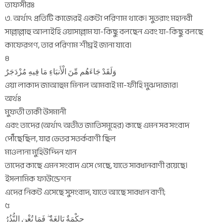
তাফসীরঃ
৩. অর্থাৎ প্রতিটি কাজেরই একটা পরিণাম থাকে। সুতরাং মহানবী
সাল্লাল্লাহু আলাইহি ওয়াসাল্লাম যা-কিছু বলছেন এবং যা-কিছু বলছে
কাফেরগণ, তার পরিণাম শীঘ্রই জানা যাবে।
৪
وَلَقَدْ جَاءَهُم مِّنَ الْأَنبَاءِ مَا فِيهِ مُزْدَجَرٌ
ওয়া লাকাদ জাআহুম মিনাল আমবাই মা-ফীহি মুঝদাজার।
অর্থঃ
মুফতী তাকী উসমানী
এবং তাদের (অর্থাৎ অতীত জাতিসমূহের) কাছে এমন সব সংবাদ
পৌঁছেছিল, যার ভেতর সতর্কবাণী ছিল
মাওলানা মুহিউদ্দিন খান
তাদের কাছে এমন সংবাদ এসে গেছে, যাতে সাবধানবাণী রয়েছে।
ইসলামিক ফাউন্ডেশন
এদের নিকট এসেছে সুসংবাদ, যাতে আছে সাবধান বাণী;
৫
حِكْمَةٌ بَالِغَةٌ ۖ فَمَا تُغْنِ النُّذُرُ