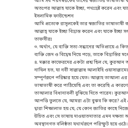
আমি সব পয়গম্বরকেই তাদের স্বজাতির ভাষাভাষী কর
অতঃপর আল্লাহ যাকে ইচ্ছা, পথঃভ্রষ্ট করেন এবং যাকে 
ইসলামিক ফাউন্ডেশন
আমি প্রত্যেক রাসূলকেই তার স্বজাতির ভাষাভাষী কর
আল্লাহ্ যাকে ইচ্ছা বিভ্রান্ত করেন এবং যাকে ইচ্ছ
তাফসীরঃ
৩. অর্থাৎ, যে ব্যক্তি সত্য-সন্ধানের অভিপ্রায়ে 
ব্যক্তি জেদ ও বিদ্বেষ নিয়ে পড়ে, তাকে বিভ্রান্তির ম
৪. মক্কার কাফেরদের একটা প্রশ্ন ছিল যে, কুর
নাযিল হত, যা নবী সাল্লাল্লাহু আলাইহি ওয়াসাল্ল
সম্পূর্ণরূপে পরিষ্কার হয়ে যেত। আল্লাহ তাআলা এ
ভাষাভাষী করে পাঠিয়েছি এবং তা করেছি এ কারণে, 
তাআলার বিধানাবলী বুঝিয়ে দিতে পারেন। কুরআ
আপত্তি তুলতে যে, আমরা এটা বুঝব কি করে? এই এ
দ্বারা শিক্ষালাভ হয় যে, যে কোন জাতির কাছে ন
উচিত এবং সে ভাষায় দাওয়াতদাতার এমন দক্ষতা অর
অবস্থানগত বলিষ্ঠতা যথার্থরূপে পরিস্ফুট হয়ে ওঠে