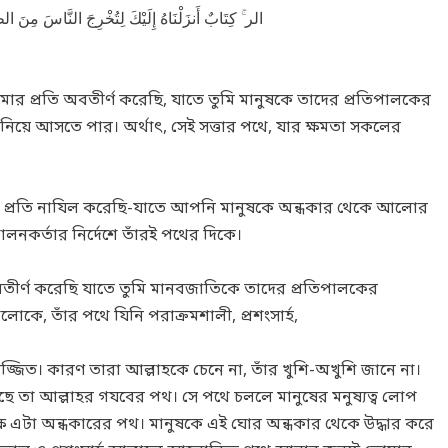
الر ۚ كِتَابٌ أَنزَلْنَاهُ إِلَيْكَ لِتُخْرِجَ النَّاسَ مِنَ الظ
ার প্রতি অবতীর্ণ করেছি, যাতে তুমি মানুষকে তাদের প্রতিপালকের
িয়ে আসতে পার। অর্থাৎ, সেই সত্তার পথে, যার ক্ষমতা সকলের
 প্রতি নাযিল করেছি-যাতে আপনি মানুষকে অন্ধকার থেকে আলোর
ালনকর্তার নির্দেশে তাঁরই পথের দিকে।
তীর্ণ করেছি যাতে তুমি মানবজাতিকে তাদের প্রতিপালকের
কে, তাঁর পথে যিনি পরাক্রমশালী, প্রশংসার্হ,
িমজ্জিত। কারণ তারা আল্লাহকে চেনে না, তাঁর খুশি-অখুশি জানে না।
চলছে তা আল্লাহর গযবের পথ। সে পথে চললে মানুষের মনুষ্যত্ব লোপ
্ষে এটা অন্ধকারের পথ। মানুষকে এই ঘোর অন্ধকার থেকে উদ্ধার করে