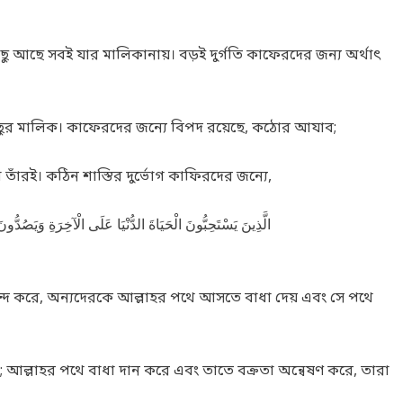
ু আছে সবই যার মালিকানায়। বড়ই দুর্গতি কাফেরদের জন্য অর্থাৎ
কিছুর মালিক। কাফেরদের জন্যে বিপদ রয়েছে, কঠোর আযাব;
াঁরই। কঠিন শাস্তির দুর্ভোগ কাফিরদের জন্যে,
الَّذِينَ يَسْتَحِبُّونَ الْحَيَاةَ الدُّنْيَا عَلَى الْآخِرَةِ وَيَصُدُّو
দ করে, অন্যদেরকে আল্লাহর পথে আসতে বাধা দেয় এবং সে পথে
 আল্লাহর পথে বাধা দান করে এবং তাতে বক্রতা অন্বেষণ করে, তারা