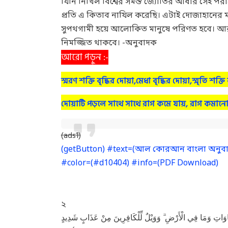
যিনি নিখিল বিশ্বের সমস্ত জ্যোতির আধার সেই পর
প্রতি এ কিতাব নাযিল করেছি। এটাই দোজাহানের মহ
সুপথগামী হয়ে আলোকিত মানুষে পরিণত হবে। আর য
নিমজ্জিত থাকবে। -অনুবাদক
আরো পড়ুন :-
স্মরণ শক্তি বৃদ্ধির দোয়া,মেধা বৃদ্ধির দোয়া,স্মৃতি
দোয়াটি পড়লে সাথে সাথে রাগ কমে যায়, রাগ কমা
(ads1)
(getButton) #text=(আল কোরআন বাংলা অনুবাদ 
#color=(#d10404) #info=(PDF Download)
২
اوَاتِ وَمَا فِي الْأَرْضِ ۗ وَوَيْلٌ لِّلْكَافِرِينَ مِنْ عَذَابٍ شَدِيدٍ