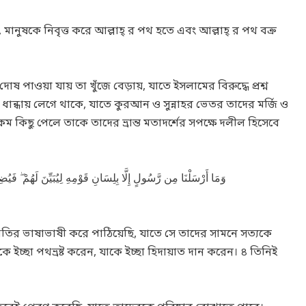
নুষকে নিবৃত্ত করে আল্লাহ্ র পথ হতে এবং আল্লাহ্ র পথ বক্র
 পাওয়া যায় তা খুঁজে বেড়ায়, যাতে ইসলামের বিরুদ্ধে প্রশ্ন
ই ধান্ধায় লেগে থাকে, যাতে কুরআন ও সুন্নাহর ভেতর তাদের মর্জি ও
িছু পেলে তাকে তাদের ভ্রান্ত মতাদর্শের সপক্ষে দলীল হিসেবে
وَمَا أَرْسَلْنَا مِن رَّسُولٍ إِلَّا بِلِسَانِ قَوْمِهِ لِيُبَيِّنَ لَهُمْ ۖ فَي
তির ভাষাভাষী করে পাঠিয়েছি, যাতে সে তাদের সামনে সত্যকে
ে ইচ্ছা পথভ্রষ্ট করেন, যাকে ইচ্ছা হিদায়াত দান করেন। ৪ তিনিই