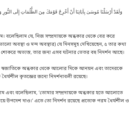
وَلَقَدْ أَرْسَلْنَا مُوسَىٰ بِآيَاتِنَا أَنْ أَخْرِجْ قَوْمَكَ مِنَ الظُّلُمَاتِ إِلَى النُّورِ وَذَك
ম। বলেছিলাম যে, নিজ সম্প্রদায়কে অন্ধকার থেকে বের করে
ালো অবস্থা ও মন্দ অবস্থার) যে দিনসমূহ দেখিয়েছেন, ৫ তার কথা
শোকরে অভ্যস্ত, তার জন্য এসব ঘটনার ভেতর বহু নিদর্শন আছে।
যে, স্বজাতিকে অন্ধকার থেকে আলোর দিকে আনয়ন এবং তাদেরকে
 ধৈর্যশীল কৃতজ্ঞের জন্যে নিদর্শনাবলী রয়েছে।
াম এবং বলেছিলাম, ‘তোমার সম্প্রদায়কে অন্ধকার হতে আলোতে
ে উপদেশ দাও।’ এতে তো নিদর্শন রয়েছে প্রত্যেক পরম ধৈর্যশীল ও