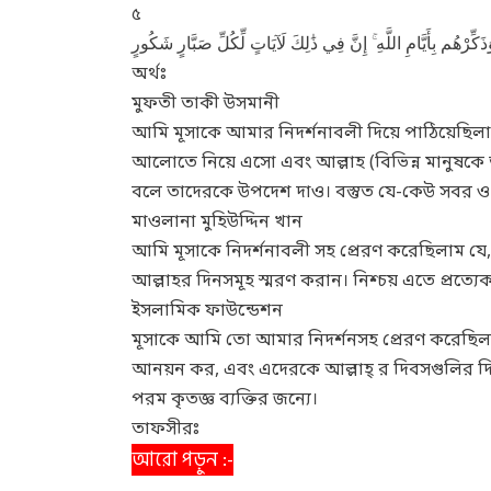
৫
ِّرْهُم بِأَيَّامِ اللَّهِ ۚ إِنَّ فِي ذَٰلِكَ لَآيَاتٍ لِّكُلِّ صَبَّارٍ شَكُورٍ
অর্থঃ
মুফতী তাকী উসমানী
আমি মূসাকে আমার নিদর্শনাবলী দিয়ে পাঠিয়েছিলা
আলোতে নিয়ে এসো এবং আল্লাহ (বিভিন্ন মানুষকে ভ
বলে তাদেরকে উপদেশ দাও। বস্তুত যে-কেউ সবর ও 
মাওলানা মুহিউদ্দিন খান
আমি মূসাকে নিদর্শনাবলী সহ প্রেরণ করেছিলাম 
আল্লাহর দিনসমূহ স্মরণ করান। নিশ্চয় এতে প্রত্যেক
ইসলামিক ফাউন্ডেশন
মূসাকে আমি তো আমার নিদর্শনসহ প্রেরণ করেছিল
আনয়ন কর, এবং এদেরকে আল্লাহ্ র দিবসগুলির দিয়
পরম কৃতজ্ঞ ব্যক্তির জন্যে।
তাফসীরঃ
আরো পড়ুন :-