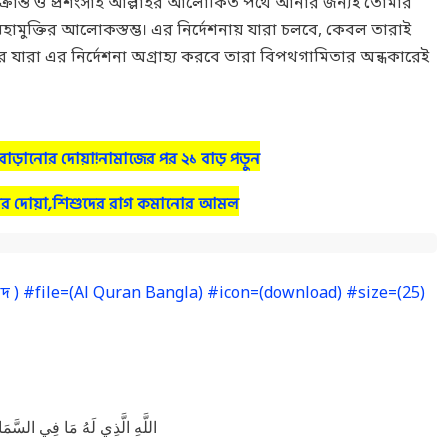
াক্রান্ত ও প্রশংসার্হ আল্লাহর আলোকিত পথে আনার জন্যই তোমার
ামুক্তির আলোকস্তম্ভ। এর নির্দেশনায় যারা চলবে, কেবল তারাই
ারা এর নির্দেশনা অগ্রাহ্য করবে তারা বিপথগামিতার অন্ধকারেই
 শক্তি বাড়ানোর দোয়া!নামাজের পর ২১ বাড় পড়ুন
নোর দোয়া,শিশুদের রাগ কমানোর আমল
) #file=(Al Quran Bangla) #icon=(download) #size=(25)
اللَّهِ الَّذِي لَهُ مَا فِي السَّمَ