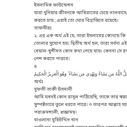
ইসলামিক ফাউন্ডেশন
যারা দুনিয়ার জীবনকে আখিরাতের চেয়ে ভালবাসে, মা
করতে চায় ; এরাই তো ঘোর বিভ্রান্তিতে রয়েছে।
তাফসীরঃ
২. এর এক অর্থ এই যে, তারা ইসলামের কোথায় কি দোষ
তোলার সুযোগ হয়। দ্বিতীয় অর্থ হল, তারা সর্বদা এ
খেয়াল-খুশীমত কোন কথা পেয়ে যায়। কেননা সে রকম ক
পেশ করতে পারবে।
৪
ُضِلُّ اللَّهُ مَن يَشَاءُ وَيَهْدِي مَن يَشَاءُ ۚ وَهُوَ الْعَزِيزُ الْحَكِيمُ
অর্থঃ
মুফতী তাকী উসমানী
আমি যখনই কোন রাসূল পাঠিয়েছি, তাকে তার স্বজা
সুস্পষ্টভাবে তুলে ধরতে পারে। ৩ তারপর আল্লাহ যাক
পরাক্রমশালী, প্রজ্ঞাময়।
মাওলানা মুহিউদ্দিন খান