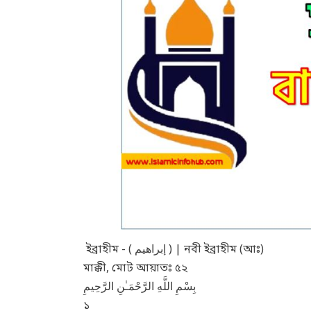
ইব্রাহীম - ( إبراهيم ) | নবী ইব্রাহীম (আঃ)
মাক্কী, মোট আয়াতঃ ৫২
بِسْمِ اللَّهِ الرَّحْمَـٰنِ الرَّحِيمِ
১