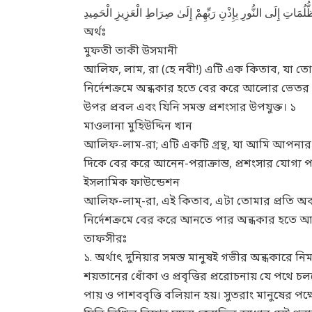
ُّلُمَاتِ إِلَى النُّورِ بِإِذْنِ رَبِّهِمْ إِلَىٰ صِرَاطِ الْعَزِيزِ الْحَمِيدِ
অর্থঃ
মুফতী তাকী উসমানী
আলিফ, লাম, রা (হে নবী!) এটি এক কিতাব, যা তোম
নির্দেশক্রমে অন্ধকার হতে বের করে আলোর ভেতর ন
উপর প্রবল এবং যিনি সমস্ত প্রশংসার উপযুক্ত। ১
মাওলানা মুহিউদ্দিন খান
আলিফ-লাম-রা; এটি একটি গ্রন্থ, যা আমি আপনার
দিকে বের করে আনেন-পরাক্রান্ত, প্রশংসার যোগ্য প
ইসলামিক ফাউন্ডেশন
আলিফ-লাম্-রা, এই কিতাব, এটা তোমার প্রতি অব
নির্দেশক্রমে বের করে আনতে পার অন্ধকার হতে আলো
তাফসীরঃ
১. অর্থাৎ দুনিয়ার সমস্ত মানুষই গভীর অন্ধকারে ন
শয়তানের ধোঁকা ও প্রবৃত্তির প্ররোচনায় যে পথে 
পায় ও পাশববৃত্তি বলিয়ান হয়। সুতরাং মানুষের পক