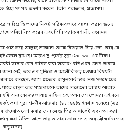
েই প্রেরণ করেছি, যাতে তাদেরকে পরিষ্কার বোঝাতে পারে।
ইচ্ছা সৎপথ প্রদর্শন করেন। তিনি পরাক্রান্ত, প্রজ্ঞাময়।
ে পাঠিয়েছি তাদের নিকট পরিষ্কারভাবে ব্যাখ্যা করার জন্যে,
া সৎপথে পরিচালিত করেন এবং তিনি পরাক্রমশালী, প্রজ্ঞাময়।
এ কিতাব পাঠ করে আল্লাহ তাআলা তাকে হিদায়াত দিয়ে দেন। আর যে
ধ্যেই ফেলে রাখেন। আরও দ্র. পূর্বের সূরা (১৩ : ৩৩)-এর টীকা।
আন আরবী ভাষায় কেন নাযিল করা হয়েছে? যদি এমন কোন ভাষায়
ামের জানা নেই, তবে এর মুজিযা ও অলৌকিকত্ব হওয়ার বিষয়টা
র জবাবে বলছেন, আমি প্রত্যেক রাসূলকেই তার নিজ সম্প্রদায়ের
যাতে রাসূল তার সম্প্রদায়কে তাদের নিজেদের ভাষায় আল্লাহ
ন যদি অন্য কোনও ভাষায় নাযিল হত, তখন তো তোমরা এই বলে
কই কথা সূরা হা-মীম-সাজদায় (৪১ : ৪৪)ও ইরশাদ হয়েছে। (এর
িজের দাওয়াত পেশ করার জন্য সে জাতির ভাষাকেই অবলম্বন করা
্জন করা উচিত, যাতে তার ভাষার ফোকাসে সত্যের সৌন্দর্য ও তার
। -অনুবাদক)