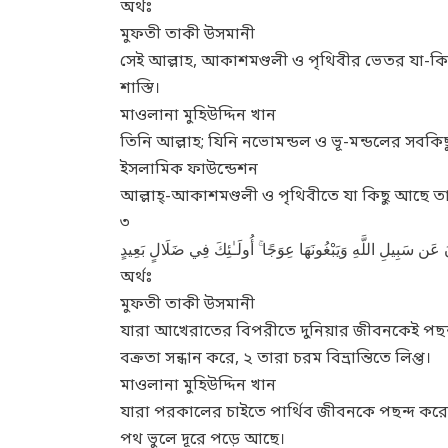
অর্থঃ
মুফতী তাকী উসমানী
সেই আল্লাহ, আকাশমণ্ডলী ও পৃথিবীর ভেতর যা-কিছ
শাস্তি।
মাওলানা মুহিউদ্দিন খান
তিনি আল্লাহ; যিনি নভোমন্ডল ও ভূ-মন্ডলের সব
ইসলামিক ফাউন্ডেশন
আল্লাহ্-আকাশমণ্ডলী ও পৃথিবীতে যা কিছু আছে তা ত
৩
نَ عَن سَبِيلِ اللَّهِ وَيَبْغُونَهَا عِوَجًا ۚ أُولَـٰئِكَ فِي ضَلَالٍ بَعِيدٍ
অর্থঃ
মুফতী তাকী উসমানী
যারা আখেরাতের বিপরীতে দুনিয়ার জীবনকেই পছন্
বক্রতা সন্ধান করে, ২ তারা চরম বিভ্রান্তিতে লিপ্ত।
মাওলানা মুহিউদ্দিন খান
যারা পরকালের চাইতে পার্থিব জীবনকে পছন্দ করে;
পথ ভুলে দূরে পড়ে আছে।