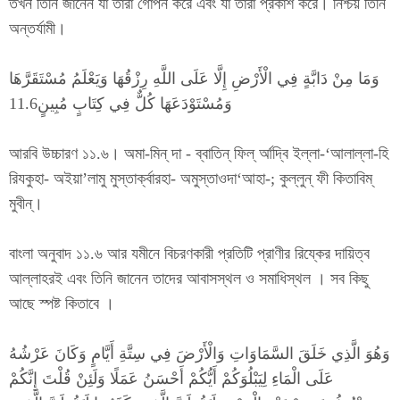
তখন তিনি জানেন যা তারা গোপন করে এবং যা তারা প্রকাশ করে। নিশ্চয় তিনি
অন্তর্যামী।
وَمَا مِنْ دَابَّةٍ فِي الْأَرْضِ إِلَّا عَلَى اللَّهِ رِزْقُهَا وَيَعْلَمُ مُسْتَقَرَّهَا
وَمُسْتَوْدَعَهَا كُلٌّ فِي كِتَابٍ مُبِينٍ11.6
আরবি উচ্চারণ ১১.৬। অমা-মিন্ দা - ব্বাতিন্ ফিল্ র্আদ্বি ইল্লা-‘আলাল্লা-হি
রিযকুহা- অইয়া’লামু মুস্তার্ক্বারহা- অমুস্তাওদা‘আহা-; কুল্লুন্ ফী কিতাবিম্
মুবীন্।
বাংলা অনুবাদ ১১.৬ আর যমীনে বিচরণকারী প্রতিটি প্রাণীর রিয্কের দায়িত্ব
আল্লাহরই এবং তিনি জানেন তাদের আবাসস্থল ও সমাধিস্থল । সব কিছু
আছে স্পষ্ট কিতাবে ।
وَهُوَ الَّذِي خَلَقَ السَّمَاوَاتِ وَالْأَرْضَ فِي سِتَّةِ أَيَّامٍ وَكَانَ عَرْشُهُ
عَلَى الْمَاءِ لِيَبْلُوَكُمْ أَيُّكُمْ أَحْسَنُ عَمَلًا وَلَئِنْ قُلْتَ إِنَّكُمْ