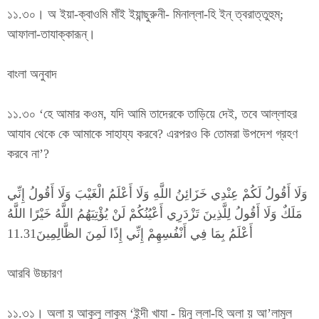
১১.৩০। অ ইয়া-ক্বাওমি মাঁই ইয়ান্ছুরুনী- মিনাল্লা-হি ইন্ ত্বরাত্তুহুম্;
আফালা-তাযাক্কারূন্।
বাংলা অনুবাদ
১১.৩০ ‘হে আমার কওম, যদি আমি তাদেরকে তাড়িয়ে দেই, তবে আল্লাহর
আযাব থেকে কে আমাকে সাহায্য করবে? এরপরও কি তোমরা উপদেশ গ্রহণ
করবে না’?
وَلَا أَقُولُ لَكُمْ عِنْدِي خَزَائِنُ اللَّهِ وَلَا أَعْلَمُ الْغَيْبَ وَلَا أَقُولُ إِنِّي
مَلَكٌ وَلَا أَقُولُ لِلَّذِينَ تَزْدَرِي أَعْيُنُكُمْ لَنْ يُؤْتِيَهُمُ اللَّهُ خَيْرًا اللَّهُ
أَعْلَمُ بِمَا فِي أَنْفُسِهِمْ إِنِّي إِذًا لَمِنَ الظَّالِمِينَ11.31
আরবি উচ্চারণ
১১.৩১। অলা য় আকুলু লাকুম্ ‘ইন্দী খাযা - য়িনু ল্লা-হি অলা য় আ’লামুল