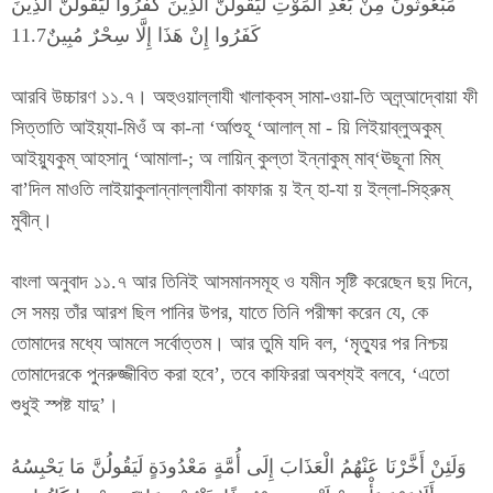
مَبْعُوثُونَ مِنْ بَعْدِ الْمَوْتِ لَيَقُولَنَّ الَّذِينَ كَفَرُوا لَيَقُولَنَّ الَّذِينَ
كَفَرُوا إِنْ هَذَا إِلَّا سِحْرٌ مُبِينٌ11.7
আরবি উচ্চারণ ১১.৭। অহুওয়াল্লাযী খালাক্বস্ সামা-ওয়া-তি অল্র্আদ্বোয়া ফী
সিত্তাতি আইয়্যা-মিওঁ অ কা-না ‘র্আশুহূ ‘আলাল্ মা - য়ি লিইয়াব্লুঅকুম্
আইয়্যুকুম্ আহসানু ‘আমালা-; অ লায়িন্ কুল্তা ইন্নাকুম্ মাব্‘ঊছূনা মিম্
বা’দিল মাওতি লাইয়াকুলান্নাল্লাযীনা কাফারূ য় ইন্ হা-যা য় ইল্লা-সিহ্রুম্
মুবীন্।
বাংলা অনুবাদ ১১.৭ আর তিনিই আসমানসমূহ ও যমীন সৃষ্টি করেছেন ছয় দিনে,
সে সময় তাঁর আরশ ছিল পানির উপর, যাতে তিনি পরীক্ষা করেন যে, কে
তোমাদের মধ্যে আমলে সর্বোত্তম। আর তুমি যদি বল, ‘মৃত্যুর পর নিশ্চয়
তোমাদেরকে পুনরুজ্জীবিত করা হবে’, তবে কাফিররা অবশ্যই বলবে, ‘এতো
শুধুই স্পষ্ট যাদু’।
وَلَئِنْ أَخَّرْنَا عَنْهُمُ الْعَذَابَ إِلَى أُمَّةٍ مَعْدُودَةٍ لَيَقُولُنَّ مَا يَحْبِسُهُ