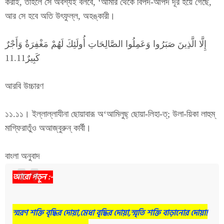
করাই, তাহলে সে অবশ্যই বলবে, ‘আমার থেকে বিপদ-আপদ দূর হয়ে গেছে,
আর সে হবে অতি উৎফুল্ল, অহঙ্কারী।
إِلَّا الَّذِينَ صَبَرُوا وَعَمِلُوا الصَّالِحَاتِ أُولَئِكَ لَهُمْ مَغْفِرَةٌ وَأَجْرٌ
كَبِيرٌ11.11
আরবি উচ্চারণ
১১.১১। ইল্লাল্লাযীনা ছোয়াবারূ অ‘আমিলুছ্ ছোয়া-লিহা-ত্; উলা-য়িকা লাহুম্
মাগ্ফিরাতুঁও অআজ্বুরুন্ কার্বী।
বাংলা অনুবাদ
আরো পড়ুন :-
স্মরণ শক্তি বৃদ্ধির দোয়া,মেধা বৃদ্ধির দোয়া,স্মৃতি শক্তি বাড়ানোর দোয়া!