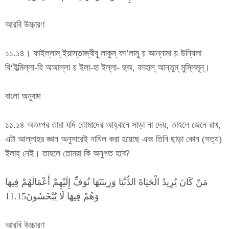
আরবি উচ্চারণ
১১.১৪। ফাইল্লাম্ ইয়াস্তাজ্বীবূ লাকুম্ ফা’লামূ য় আন্নামা য় উন্যিলা
বি‘ইল্মিল্লা-হি অআল্লা য় ইলা-হা ইল্লা- হুঅ, ফাহাল্ আন্তুম্ মুস্লিমূন্।
বাংলা অনুবাদ
১১.১৪ অতঃপর তারা যদি তোমাদের আহ্বানে সাড়া না দেয়, তাহলে জেনে রাখ,
এটা আল্লাহর জ্ঞান অনুসারেই নাযিল করা হয়েছে এবং তিনি ছাড়া কোন (সত্য)
ইলাহ্ নেই। তাহলে তোমরা কি অনুগত হবে?
مَنْ كَانَ يُرِيدُ الْحَيَاةَ الدُّنْيَا وَزِينَتَهَا نُوَفِّ إِلَيْهِمْ أَعْمَالَهُمْ فِيهَا
وَهُمْ فِيهَا لَا يُبْخَسُونَ11.15
আরবি উচ্চারণ