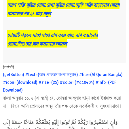
স্মরণ শক্তি বৃদ্ধির দোয়া,মেধা বৃদ্ধির দোয়া,স্মৃতি শক্তি বাড়ানোর দোয়া!
নামাজের পর ২১ বাড় পড়ুন
দোয়াটি পড়লে সাথে সাথে রাগ কমে যায়, রাগ কমানোর
দোয়া,শিশুদের রাগ কমানোর আমল
(ads1)
(getButton) #text=(আল কোরআন বাংলা অনুবাদ ) #file=(Al Quran Bangla)
#icon=(download) #size=(25) #color=(#d10404) #info=(PDF
Download)
বাংলা অনুবাদ ১১.২ (এ মর্মে) যে, তোমরা আল্লাহ ছাড়া কারো ইবাদাত করো
না। নিশ্চয় আমি তোমাদের জন্য তাঁর পক্ষ থেকে সতর্ককারী ও সুসংবাদদাতা।
وَأَنِ اسْتَغْفِرُوا رَبَّكُمْ ثُمَّ تُوبُوا إِلَيْهِ يُمَتِّعْكُمْ مَتَاعًا حَسَنًا إِلَى