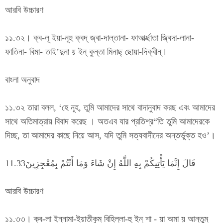
আরবি উচ্চারণ
১১.৩২। ক্ব-লূ ইয়া-নূহু ক্বদ্ জ্বা-দাল্তানা- ফাআর্ক্ছাতা জ্বিদা-লানা-
ফাতিনা- বিমা- তাই’দুনা য় ইন্ কুন্তা মিনাছ্ ছোয়া-দিক্বীন্।
বাংলা অনুবাদ
১১.৩২ তারা বলল, ‘হে নূহ, তুমি আমাদের সাথে বাদানুবাদ করছ এবং আমাদের
সাথে অতিমাত্রায় বিবাদ করেছ । অতএব যার প্রতিশ্র“তি তুমি আমাদেরকে
দিচ্ছ, তা আমাদের কাছে নিয়ে আস, যদি তুমি সত্যবাদীদের অন্তর্ভুক্ত হও’।
قَالَ إِنَّمَا يَأْتِيكُمْ بِهِ اللَّهُ إِنْ شَاءَ وَمَا أَنْتُمْ بِمُعْجِزِينَ11.33
আরবি উচ্চারণ
১১.৩৩। ক্ব-লা ইন্নামা-ইয়াতীকুম্ বিহিল্লা-হু ইন্ শা - য়া অমা য় আন্তুম্