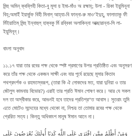
মিন্হু অমিন্ ক্বব্লিহী কিতা-বু মূসা য় ইমা-মাঁও অ রহ্মাহ্; উলা - য়িকা ইয়ুমিনূনা
বিহ্;অমাইঁ ইয়ার্ক্ফু বিহী মিনাল্ আহ্যা-বি ফান্না-রু মাও‘ইদুহূ, ফালাতাকু ফী
র্মিইয়াতিম্ মিন্হু ইন্নাহুল্ হাক্বকু র্মি রব্বিকা অলাকিন্না আক্ছারান্না-সি লা-
ইয়ুমিনূন্।
বাংলা অনুবাদ
১১.১৭ যারা তার রবের পক্ষ থেকে স্পষ্ট প্রমাণের উপর প্রতিষ্ঠিত এবং অনুসরণ
করে তাঁর পক্ষ থেকে একজন সাক্ষী এবং যার পূর্বে রয়েছে মূসার কিতাব
পথপ্রদর্শক ও রহমতস্বরূপ, (তারা কি ঐ লোকদের মত, যারা দুনিয়া ও তার
জৌলুস কামনায় বিভোর?) এরাই তার প্রতি ঈমান পোষণ করে। আর যে সকল
দল তা অস্বীকার করে, আগুনই হবে তাদের প্রতিশ্র“ত আবাস। সুতরাং তুমি
এতে মোটেও সন্দেহের মধ্যে থেকো না, নিশ্চয় তা তোমার রবের পক্ষ থেকে
প্রেরিত সত্য। কিন্তু অধিকাংশ মানুষ ঈমান আনে না।
وَمَنْ أَظْلَمُ مِمَّنِ افْتَرَى عَلَى اللَّهِ كَذِبًا أُولَئِكَ يُعْرَضُونَ عَلَى