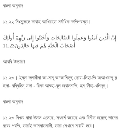
বাংলা অনুবাদ
১১.২২ নিঃসন্দেহে তারাই আখিরাতে সর্বাধিক ক্ষতিগ্রস্ত।
إِنَّ الَّذِينَ آمَنُوا وَعَمِلُوا الصَّالِحَاتِ وَأَخْبَتُوا إِلَى رَبِّهِمْ أُولَئِكَ
أَصْحَابُ الْجَنَّةِ هُمْ فِيهَا خَالِدُونَ11.23
আরবি উচ্চারণ
১১.২৩। ইন্না ল্লাযীনা আ-মানূ অ‘আমিলুছ্ ছোয়া-লিহা-তি অআখ্বাতূ য়
ইলা- রব্বিহিম্ উলা - য়িকা আছ্হা-বুল জ্বান্নাতি, হুম্ ফীহা-খলিদূন্।
বাংলা অনুবাদ
১১.২৩ নিশ্চয় যারা ঈমান এনেছে, সৎকর্ম করেছে এবং বিনীত হয়েছে তাদের
রবের প্রতি, তারাই জান্নাতবাসী, তারা সেখানে স্থায়ী হবে।