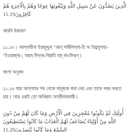
الَّذِينَ يَصُدُّونَ عَنْ سَبِيلِ اللَّهِ وَيَبْغُونَهَا عِوَجًا وَهُمْ بِالْآخِرَةِ هُمْ
كَافِرُونَ11.19
আরবি উচ্চারণ
১১.১৯। আল্লাযীনা ইয়াছুদ্দুনা ‘আন্ সাবীলিল্লা-হি অ ইয়াব্গূনাহা-
‘ইওয়াজ্বা-; অহুম্ বিল্আ-খিরাতি হুম্ কা-ফিরূন্।
বাংলা অনুবাদ
১১.১৯ যারা আল্লাহর পথ থেকে মানুষকে বাধা দেয় এবং তাকে বক্র করতে
চায়। আর এরাই তো আখিরাত অস্বীকারকারী।
أُولَئِكَ لَمْ يَكُونُوا مُعْجِزِينَ فِي الْأَرْضِ وَمَا كَانَ لَهُمْ مِنْ دُونِ
اللَّهِ مِنْ أَوْلِيَاءَ يُضَاعَفُ لَهُمُ الْعَذَابُ مَا كَانُوا يَسْتَطِيعُونَ
السَّمْعَ وَمَا كَانُوا يُبْصِرُونَ11.20