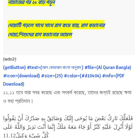
নামাজের পর ২১ বাড় পড়ুন
দোয়াটি পড়লে সাথে সাথে রাগ কমে যায়, রাগ কমানোর
দোয়া,শিশুদের রাগ কমানোর আমল
(ads2)
(getButton) #text=(আল কোরআন বাংলা অনুবাদ ) #file=(Al Quran Bangla)
#icon=(download) #size=(25) #color=(#d10404) #info=(PDF
Download)
১১.১১ তবে যারা সবর করেছে এবং সৎকর্ম করেছে, তাদের জন্যই রয়েছে ক্ষমা
ও মহা প্রতিদান।
فَلَعَلَّكَ تَارِكٌ بَعْضَ مَا يُوحَى إِلَيْكَ وَضَائِقٌ بِهِ صَدْرُكَ أَنْ يَقُولُوا
لَوْلَا أُنْزِلَ عَلَيْهِ كَنْزٌ أَوْ جَاءَ مَعَهُ مَلَكٌ إِنَّمَا أَنْتَ نَذِيرٌ وَاللَّهُ عَلَى
كُلِّ شَيْءٍ وَكِيلٌ11.12