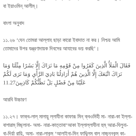
বা ইয়াওমিন্ আলীম্।
বাংলা অনুবাদ
১১.২৬ ‘যেন তোমরা আল্লাহ ছাড়া কারো ইবাদাত না কর। নিশ্চয় আমি
তোমাদের উপর যন্ত্রণাদায়ক দিবসের আযাবের ভয় করছি’।
فَقَالَ الْمَلَأُ الَّذِينَ كَفَرُوا مِنْ قَوْمِهِ مَا نَرَاكَ إِلَّا بَشَرًا مِثْلَنَا وَمَا
نَرَاكَ اتَّبَعَكَ إِلَّا الَّذِينَ هُمْ أَرَاذِلُنَا بَادِيَ الرَّأْيِ وَمَا نَرَى لَكُمْ
عَلَيْنَا مِنْ فَضْلٍ بَلْ نَظُنُّكُمْ كَاذِبِينَ11.27
আরবি উচ্চারণ
১১.২৭। ফাক্ব-লাল্ মালায়ু ল্লাযীনা কাফারূ মিন্ ক্বওমিহী মা- নারা-কা ইল্লা-
বাশারাম্ মিছ্লানা- অমা- নারা-কাত্তাবা‘আকা ইল্লাল্লাযীনা হুম্ আরা-যিলুনা-
বা-দির্য়া রায়ি, অমা- নারা-লাকুম্ ‘আলাইনা-মিন্ ফাদ্ব্লিম্ বাল্ নাজুন্নকুম্ কা-