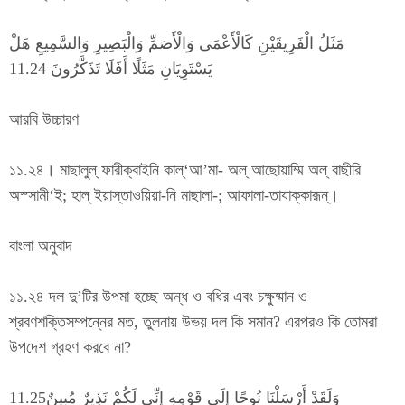
مَثَلُ الْفَرِيقَيْنِ كَالْأَعْمَى وَالْأَصَمِّ وَالْبَصِيرِ وَالسَّمِيعِ هَلْ
يَسْتَوِيَانِ مَثَلًا أَفَلَا تَذَكَّرُونَ 11.24
আরবি উচ্চারণ
১১.২৪। মাছালুল্ ফারীক্বাইনি কাল্‘আ’মা- অল্ আছোয়াম্মি অল্ বাছীরি
অস্সামী‘ই; হাল্ ইয়াস্তাওয়িয়া-নি মাছালা-; আফালা-তাযাক্কারূন্।
বাংলা অনুবাদ
১১.২৪ দল দু’টির উপমা হচ্ছে অন্ধ ও বধির এবং চক্ষুষ্মান ও
শ্রবণশক্তিসম্পন্নের মত, তুলনায় উভয় দল কি সমান? এরপরও কি তোমরা
উপদেশ গ্রহণ করবে না?
وَلَقَدْ أَرْسَلْنَا نُوحًا إِلَى قَوْمِهِ إِنِّي لَكُمْ نَذِيرٌ مُبِينٌ11.25