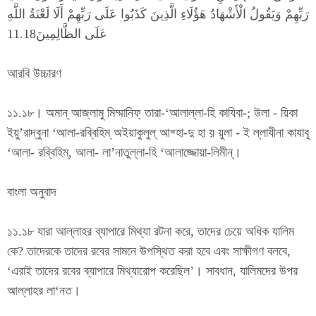
رَبِّهِمْ وَيَقُولُ الْأَشْهَادُ هَؤُلَاءِ الَّذِينَ كَذَبُوا عَلَى رَبِّهِمْ أَلَا لَعْنَةُ اللَّهِ
عَلَى الظَّالِمِينَ11.18
আরবি উচ্চারণ
১১.১৮। অমান্ আজ্লামু মিম্মানিফ্ তারা-‘আলাল্লা-হি কাযিবা-; উলা - য়িকা
ইয়ু’রাদ্বুনা ‘আলা-রব্বিহিম্ অইয়াকুলুল্ আশ্হা-দু হা য় য়ুলা - ই ল্লাযীনা কাযাবূ
‘আলা- রব্বিহিম্, আলা- লা’নাতুল্লা-হি ‘আলাজ্জোয়া-লিমীন্।
বাংলা অনুবাদ
১১.১৮ যারা আল্লাহর ব্যাপারে মিথ্যা রটনা করে, তাদের চেয়ে অধিক যালিম
কে? তাদেরকে তাদের রবের সামনে উপস্থিত করা হবে এবং সাক্ষীগণ বলবে,
‘এরাই তাদের রবের ব্যাপারে মিথ্যারোপ করেছিল’। সাবধান, যালিমদের উপর
আল্লাহর লা‘নত।