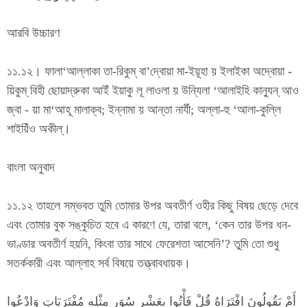
আরবি উচ্চারণ
১১.১২। ফালা‘আল্লাকা তা-রিকুম্ বা’দ্বোয়া মা-ইয়ূহা য় ইলাইকা অদ্বোয়া -
য়িকুম্ বিহী ছোয়াদ্রুকা আইঁ ইয়াকু লূ লাওলা য় উন্যিলা ‘আলাইহি কান্যুন্ আও
জ্বা - য়া মা‘আহূ মালাক্ব; ইন্নামা য় আন্তা নার্যী; অল্লা-হু ‘আলা-কুল্লি
শাইয়িঁও অকীল্।
বাংলা অনুবাদ
১১.১২ তাহলে সম্ভবত তুমি তোমার উপর অবতীর্ণ ওহীর কিছু বিষয় ছেড়ে দেবে
এবং তোমার বুক সঙ্কুচিত হবে এ কারণে যে, তারা বলে, ‘কেন তার উপর ধন-
ভাণ্ডার অবতীর্ণ হয়নি, কিংবা তার সাথে ফেরেশতা আসেনি’? তুমি তো শুধু
সতর্ককারী এবং আল্লাহ সর্ব বিষয়ে তত্ত্বাবধায়ক।
أَمْ يَقُولُونَ افْتَرَاهُ قُلْ فَأْتُوا بِعَشْرِ سُوَرٍ مِثْلِهِ مُفْتَرَيَاتٍ وَادْعُوا