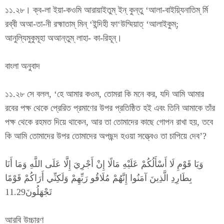
১১.২৮। ক্ব-লা ইয়া-কওমি আরায়াইতুম্ ইন্ কুন্তু ‘আলা-বাইয়্যিনাতিম্ র্মি
রব্বী অআ-তা-নী রহ্মাতাম্ মিন্ ‘ইন্দিহী ফা‘উম্মিয়াত্ ‘আলাইকুম্;
আনুল্যিমুকুমূহা অআন্তুম্ লাহা- কা-রিহূন্।
বাংলা অনুবাদ
১১.২৮ সে বলল, ‘হে আমার কওম, তোমরা কি মনে কর, যদি আমি আমার
রবের পক্ষ থেকে প্রেরিত প্রমাণের উপর প্রতিষ্ঠিত হই এবং তিনি আমাকে তাঁর
পক্ষ থেকে রহমত দিয়ে থাকেন, আর তা তোমাদের কাছে গোপন রাখা হয়, তবে
কি আমি তোমাদের উপর তোমাদের অপছন্দ হওয়া সত্ত্বেও তা চাপিয়ে দেব’?
وَيَا قَوْمِ لَا أَسْأَلُكُمْ عَلَيْهِ مَالًا إِنْ أَجْرِيَ إِلَّا عَلَى اللَّهِ وَمَا أَنَا
بِطَارِدِ الَّذِينَ آمَنُوا إِنَّهُمْ مُلَاقُو رَبِّهِمْ وَلَكِنِّي أَرَاكُمْ قَوْمًا
تَجْهَلُونَ11.29
আরবি উচ্চারণ