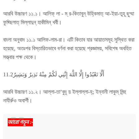
আরবি উচ্চারণ ১১.১। আলিফ্ লা - ম্ র-কিতাবুন্ উহ্কিমাত্ আ-ইয়া-তুহূ ছুম্মা
ফুছ্ছিলাত্ মিল্লাদুন্ হাকীমিন্ খর্বী।
বাংলা অনুবাদ ১১.১ আলিফ-লাম-রা। এটি কিতাব যার আয়াতসমূহ সুস্থিত করা
হয়েছে, অতঃপর বিস্তারিতভাবে বর্ণনা করা হয়েছে প্রজ্ঞাময়, সবিশেষ অবহিত
সত্ত্বার পক্ষ থেকে।
أَلَّا تَعْبُدُوا إِلَّا اللَّهَ إِنَّنِي لَكُمْ مِنْهُ نَذِيرٌ وَبَشِيرٌ11.2
আরবি উচ্চারণ ১১.২। আল্লা-তা’বুদূ য় ইল্লাল্লা-হ্; ইন্নানী লাকুম্ মিন্হু
নাযীরুঁও অবার্শী।
আরো পড়ুন :-