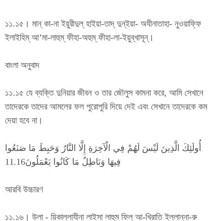
১১.১৫। মান্ কা-না ইয়ুরীদুল্ হাইয়া-তাদ্ দুন্ইয়া- অযীনাতাহা- নুওয়াফ্ফি
ইলাইহিম্ আ’মা-লাহুম্ ফীহা-অহুম্ ফীহা-লা-ইয়ুব্খাসূন্।
বাংলা অনুবাদ
১১.১৫ যে ব্যক্তি দুনিয়ার জীবন ও তার জৌলুস কামনা করে, আমি সেখানে
তাদেরকে তাদের আমলের ফল পুরোপুরি দিয়ে দেই এবং সেখানে তাদেরকে কম
দেয়া হবে না।
أُولَئِكَ الَّذِينَ لَيْسَ لَهُمْ فِي الْآخِرَةِ إِلَّا النَّارُ وَحَبِطَ مَا صَنَعُوا
فِيهَا وَبَاطِلٌ مَا كَانُوا يَعْمَلُونَ11.16
আরবি উচ্চারণ
১১.১৬। উলা - য়িকাল্লাযীনা লাইসা লাহুম্ ফিল্ আ-খিরাতি ইল্লান্না-রু