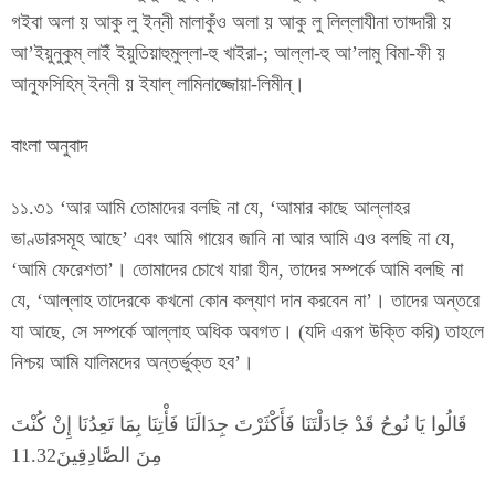
গইবা অলা য় আকু লু ইন্নী মালাকুঁও অলা য় আকু লু লিল্লাযীনা তায্দারী য়
আ’ইয়ুনুকুম্ লাইঁ ইয়ুতিয়াহুমুল্লা-হু খাইরা-; আল্লা-হু আ’লামু বিমা-ফী য়
আন্ফুসিহিম্ ইন্নী য় ইযাল্ লামিনাজ্জোয়া-লিমীন্।
বাংলা অনুবাদ
১১.৩১ ‘আর আমি তোমাদের বলছি না যে, ‘আমার কাছে আল্লাহর
ভাণ্ডারসমূহ আছে’ এবং আমি গায়েব জানি না আর আমি এও বলছি না যে,
‘আমি ফেরেশতা’। তোমাদের চোখে যারা হীন, তাদের সম্পর্কে আমি বলছি না
যে, ‘আল্লাহ তাদেরকে কখনো কোন কল্যাণ দান করবেন না’। তাদের অন্তরে
যা আছে, সে সম্পর্কে আল্লাহ অধিক অবগত। (যদি এরূপ উক্তি করি) তাহলে
নিশ্চয় আমি যালিমদের অন্তর্ভুক্ত হব’।
قَالُوا يَا نُوحُ قَدْ جَادَلْتَنَا فَأَكْثَرْتَ جِدَالَنَا فَأْتِنَا بِمَا تَعِدُنَا إِنْ كُنْتَ
مِنَ الصَّادِقِينَ11.32