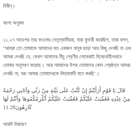
যিবীন্।
বাংলা অনুবাদ
১১.২৭ অতঃপর তার কওমের নেতৃস্থানীয়রা, যারা কুফরী করেছিল, তারা বলল,
‘আমরা তো তোমাকে আমাদের মত একজন মানুষ ছাড়া আর কিছু দেখছি না এবং
আমরা দেখছি যে, কেবল আমাদের নীচু শ্রেণীর লোকেরাই বিবেচনাহীনভাবে
তোমার অনুসরণ করেছে। আর আমাদের উপর তোমাদের কোন শ্রেষ্ঠত্ব আমরা
দেখছি না; বরং আমরা তোমাদেরকে মিথ্যাবাদী মনে করছি’।
قَالَ يَا قَوْمِ أَرَأَيْتُمْ إِنْ كُنْتُ عَلَى بَيِّنَةٍ مِنْ رَبِّي وَآتَانِي رَحْمَةً
مِنْ عِنْدِهِ فَعُمِّيَتْ عَلَيْكُمْ فَعُمِّيَتْ عَلَيْكُمْ أَنُلْزِمُكُمُوهَا وَأَنْتُمْ لَهَا
كَارِهُونَ11.28
আরবি উচ্চারণ