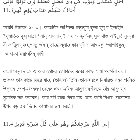
أَجَلٍ مُسَمًّى وَيُؤْتِ كُلَّ ذِي فَضْلٍ فَضْلَهُ وَإِنْ تَوَلَّوْا فَإِنِّي
أَخَافُ عَلَيْكُمْ عَذَابَ يَوْمٍ كَبِيرٍ11.3
আরবি উচ্চারণ ১১.৩। অআনিস্ তাগ্ফিরূ রব্বাকুম্ ছুম্মা তূবূ য় ইলাইহি
ইয়ুমাত্তি’কুম্ মাতা-‘আন্ হাসানান্ ইলা য় আজ্বালিম্ মুসাম্মাঁও অইয়ুতি কুল্লা
যী ফাদ্ব্লিন্ ফাদ্ব্লাহ্; অইন্ তাওয়াল্লাও ফাইন্নী য় আখা-ফু ‘আলাইকুম্
‘আযা-বা ইয়াওমিন্ কার্বী।
বাংলা অনুবাদ ১১.৩ আর তোমরা তোমাদের রবের কাছে ক্ষমা প্রার্থনা কর।
তারপর তার কাছে ফিরে যাও, (তাহলে) তিনি তোমাদেরকে নির্ধারিত সময় পর্যন্ত
উত্তম ভোগ-উপকরণ দেবেন এবং অধিক আনুগত্যশীলকে তাঁর আনুগত্য
মুতাবিক দান করবেন। আর যদি তারা ফিরে যায়, তবে আমি নিশ্চয় তোমাদের
উপর বড় এক দিনের আযাবের ভয় করছি।
إِلَى اللَّهِ مَرْجِعُكُمْ وَهُوَ عَلَى كُلِّ شَيْءٍ قَدِيرٌ 11.4