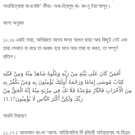
অহাবিত্বোয়া মা-ছনাঊ’ ফীহা- অবা-ত্বিলুম্ মা- কা-নূ ইয়া’মালূন্।
বাংলা অনুবাদ
১১.১৬ এরাই তারা, আখিরাতে যাদের জন্য আগুন ছাড়া আর কিছুই নেই এবং
তারা সেখানে যা করে তা বরবাদ হয়ে যাবে আর তারা যা করত, তা সম্পূর্ণ
বাতিল।
أَفَمَنْ كَانَ عَلَى بَيِّنَةٍ مِنْ رَبِّهِ وَيَتْلُوهُ شَاهِدٌ مِنْهُ وَمِنْ قَبْلِهِ
كِتَابُ مُوسَى إِمَامًا وَرَحْمَةً أُولَئِكَ يُؤْمِنُونَ بِهِ وَمَنْ يَكْفُرْ بِهِ
مِنَ الْأَحْزَابِ فَالنَّارُ مَوْعِدُهُ فَلَا تَكُ فِي مِرْيَةٍ مِنْهُ إِنَّهُ الْحَقُّ مِنْ
رَبِّكَ وَلَكِنَّ أَكْثَرَ النَّاسِ لَا يُؤْمِنُونَ11.17
আরবি উচ্চারণ
১১.১৭। আফামান্ কা-না ‘আলা- বাইয়িনাতিম্ র্মি রব্বিহী অইয়াত্লূহু শা-হিদুম্