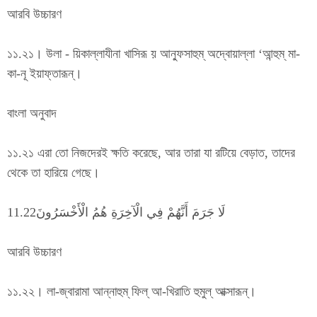
আরবি উচ্চারণ
১১.২১। উলা - য়িকাল্লাযীনা খাসিরূ য় আন্ফুসাহুম্ অদ্বোয়াল্লা ‘আন্হুম্ মা-
কা-নূ ইয়াফ্তারূন্।
বাংলা অনুবাদ
১১.২১ এরা তো নিজদেরই ক্ষতি করেছে, আর তারা যা রটিয়ে বেড়াত, তাদের
থেকে তা হারিয়ে গেছে।
لَا جَرَمَ أَنَّهُمْ فِي الْآخِرَةِ هُمُ الْأَخْسَرُونَ11.22
আরবি উচ্চারণ
১১.২২। লা-জ্বারামা আন্নাহুম্ ফিল্ আ-খিরাতি হুমুল্ আক্সারূন্।