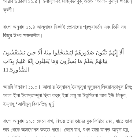
আরবি উচ্চারণ ১১.৪। ইলাল্লা-হি র্মাজ্বিউ’কুম্ অহুঅ ‘আলা- কুল্লি শাইয়িন্
ক্বর্দী।
বাংলা অনুবাদ ১১.৪ আল্লাহর নিকটই তোমাদের প্রত্যাবর্তন এবং তিনি সব
কিছুর উপর ক্ষমতাশীল।
أَلَا إِنَّهُمْ يَثْنُونَ صُدُورَهُمْ لِيَسْتَخْفُوا مِنْهُ أَلَا حِينَ يَسْتَغْشُونَ
ثِيَابَهُمْ يَعْلَمُ مَا يُسِرُّونَ وَمَا يُعْلِنُونَ إِنَّهُ عَلِيمٌ بِذَاتِ
الصُّدُورِ11.5
আরবি উচ্চারণ ১১.৫। আলা য় ইন্নাহুম্ ইয়াছ্নূনা ছুদূরহুম্ লিইয়াস্তাখ্ফূ মিন্হু;
আলা-হীনা ইয়াস্তাগ্শূনা ছিয়া-বাহুম্ ইয়া’লামু মা-ইয়ুর্সিরূনা অমা-ইউ’লিনূনা,
ইন্নাহূ ‘আলীমুম্ বিযা-তিছ্ ছুর্দূ।
বাংলা অনুবাদ ১১.৫ জেনে রাখ, নিশ্চয় তারা তাদের বুক ফিরিয়ে নেয়, যাতে তারা
তার থেকে আত্মগোপন করতে পারে। জেনে রাখ, যখন তারা কাপড় আবৃত হয়,