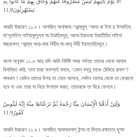
أَلَا يَوْمَ يَأْتِيهِمْ لَيْسَ مَصْرُوفًا عَنْهُمْ وَحَاقَ بِهِمْ مَا كَانُوا بِهِ
يَسْتَهْزِئُونَ11.8
আরবি উচ্চারণ ১১.৮। অলায়িন্ আর্খ্খানা-‘আন্হুমুল্ ‘আযা-বা ইলা য় উম্মাতিম্
মা’দূদাতিল্ লাইয়াকুলুন্না মা-ইয়াহ্বিসুহ্; আলা-ইয়াওমা ইয়াতীহিম্ লাইসা
মাছ্রূফান্ ‘আন্হুম্ অহা-ক্বা বিহীম্ মা-কানূ বিহী ইয়স্তাহ্যিয়ূন্।
বাংলা অনুবাদ ১১.৮ আর যদি আমি নির্দিষ্ট সময় পর্যন্ত তাদের থেকে আযাব
বিলম্বিত করি, তবে তারা অবশ্যই বলবে, ‘কোন্ বস্তু তাকে ঠেকিয়ে রাখল’?
সাবধান ! যেদিন তাদের উপর তা নেমে আসবে, সেদিন তাদের থেকে তা ফেরানো
হবে না এবং তারা যা নিয়ে উপহাস করত, তাদেরকে তা ঘিরে ফেলবে।
وَلَئِنْ أَذَقْنَا الْإِنْسَانَ مِنَّا رَحْمَةً ثُمَّ نَزَعْنَاهَا مِنْهُ إِنَّهُ لَيَئُوسٌ
كَفُورٌ11.9
আরবি উচ্চারণ ১১.৯। অলায়িন্ আযাক্বনাল্ ইন্সা-না মিন্না-রহ্মাতান্ ছুম্মা