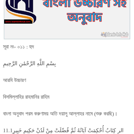
সূরা নং- ০১১ : হুদ
بِسْمِ اللَّهِ الرَّحْمَٰنِ الرَّحِيمِ
আরবি উচ্চারণ
বিসমিল্লাহির রাহমানির রাহিম
বাংলা অনুবাদ পরম করুণাময় অতি দয়ালু আল্লাহর নামে (শুরু করছি)।
الر كِتَابٌ أُحْكِمَتْ آيَاتُهُ ثُمَّ فُصِّلَتْ مِنْ لَدُنْ حَكِيمٍ خَبِيرٍ11.1