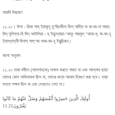
আরবি উচ্চারণ
১১.২০। উলা - য়িকা লাম্ ইয়াকূনূ মু’জ্বিযীনা ফিল্ র্আদ্বি অ মা-কা-না লাহুম্
মিন্ দূনিল্লা-হি মিন্ আউলিয়া - য়্ ইয়ুদ্বোয়া-‘আফু লাহুমুল্ ‘আযা-ব্; মা-কা-নূ
ইয়াস্তাত্বী‘ঊনাস্ সাম্‘আ অমা-কা-নূ ইয়ুব্ছিরূন্।
বাংলা অনুবাদ
১১.২০ তারা যমীনে (আল্লাহকে) অক্ষম করতে পারত না এবং আল্লাহ ছাড়া
তাদের কোন অভিভাবক ছিল না, তাদের জন্য আযাব দ্বিগুণ করা হবে। তারা
শুনতে সক্ষম ছিল না এবং দেখতেও পেত না।
أُولَئِكَ الَّذِينَ خَسِرُوا أَنْفُسَهُمْ وَضَلَّ عَنْهُمْ مَا كَانُوا
يَفْتَرُونَ11.21