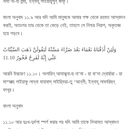
নাযা’না-হা মিন্হু, ইন্নাহূ লাইয়ায়ূসুন্ কার্ফূ।
বাংলা অনুবাদ ১১.৯ আর যদি আমি মানুষকে আমার পক্ষ থেকে রহমত আস্বাদন
করাই, অতঃপর তার থেকে তা কেড়ে নেই, তাহলে সে নিশ্চয় নিরাশ, অকৃতজ্ঞ
হয়ে পড়বে।
وَلَئِنْ أَذَقْنَاهُ نَعْمَاءَ بَعْدَ ضَرَّاءَ مَسَّتْهُ لَيَقُولَنَّ ذَهَبَ السَّيِّئَاتُ
عَنِّي إِنَّهُ لَفَرِحٌ فَخُورٌ 11.10
আরবি উচ্চারণ ১১.১০। অলায়িন্ আযাক্ব্না-হু না’মা - য়া বা’দা দ্বোর্য়ারা - য়া
মাস্সাত্হু লাইয়াকু লান্না যাহাবাস্ সাইয়্যিয়া-তু ‘আন্নী; ইন্নাহূ লাফারিহুন্
ফাখূর।
বাংলা অনুবাদ
১১.১০ আর দুঃখ-দুর্দশা স্পর্শ করার পর যদি আমি তাকে নিআমত আস্বাদন