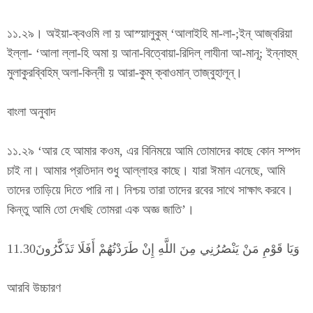
১১.২৯। অইয়া-ক্বওমি লা য় আস্য়ালুকুম্ ‘আলাইহি মা-লা-;ইন্ আজ্বরিয়া
ইল্লা- ‘আলা ল্লা-হি অমা য় আনা-বিত্বোয়া-রিদিল্ লাযীনা আ-মানূ; ইন্নাহুম্
মুলাকুরব্বিহিম্ অলা-কিন্নী য় আরা-কুম্ ক্বাওমান্ তাজ্বুহালূন্।
বাংলা অনুবাদ
১১.২৯ ‘আর হে আমার কওম, এর বিনিময়ে আমি তোমাদের কাছে কোন সম্পদ
চাই না। আমার প্রতিদান শুধু আল্লাহর কাছে। যারা ঈমান এনেছে, আমি
তাদের তাড়িয়ে দিতে পারি না। নিশ্চয় তারা তাদের রবের সাথে সাক্ষাৎ করবে।
কিন্তু আমি তো দেখছি তোমরা এক অজ্ঞ জাতি’।
وَيَا قَوْمِ مَنْ يَنْصُرُنِي مِنَ اللَّهِ إِنْ طَرَدْتُهُمْ أَفَلَا تَذَكَّرُونَ11.30
আরবি উচ্চারণ