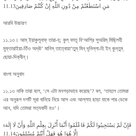
مَنِ اسْتَطَعْتُمْ مِنْ دُونِ اللَّهِ إِنْ كُنْتُمْ صَادِقِينَ11.13
আরবি উচ্চারণ
১১.১৩। আম্ ইয়াকুলূনাফ্ তারা-হ্; কুল্ ফাতূ বি‘আশ্রি সুঅরিম্ মিছ্লিহী
মুফ্তারাইয়া-তিঁও অদ্ঊ’ মানিস্ তাত্বোয়া’তুম্ মিন্ দূনিল্লা-হি ইন্ কুন্তুম্
ছোয়া-দিক্বীন্।
বাংলা অনুবাদ
১১.১৩ নাকি তারা বলে, ‘সে এটা মনগড়াভাবে করেছে’? বল, ‘তাহলে তোমরা
এর অনুরূপ দশটি সূরা বানিয়ে নিয়ে আস এবং আল্লাহ ছাড়া যাকে পার ডেকে
আন, যদি তোমরা সত্যবাদী হও’।
sفَإِنْ لَمْ يَسْتَجِيبُوا لَكُمْ فَاعْلَمُوا أَنَّمَا أُنْزِلَ بِعِلْمِ اللَّهِ وَأَنْ لَا إِلَهَ
إِلَّا هُوَا هُوَ فَهَلْ أَنْتُمْ مُسْلِمُونَ11.14