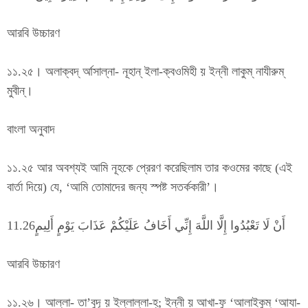
আরবি উচ্চারণ
১১.২৫। অলাক্বদ্ র্আসাল্না- নূহান্ ইলা-ক্বওমিহী য় ইন্নী লাকুম্ নাযীরুম্
মুবীন্।
বাংলা অনুবাদ
১১.২৫ আর অবশ্যই আমি নূহকে প্রেরণ করেছিলাম তার কওমের কাছে (এই
বার্তা দিয়ে) যে, ‘আমি তোমাদের জন্য স্পষ্ট সতর্ককারী’।
أَنْ لَا تَعْبُدُوا إِلَّا اللَّهَ إِنِّي أَخَافُ عَلَيْكُمْ عَذَابَ يَوْمٍ أَلِيمٍ11.26
আরবি উচ্চারণ
১১.২৬। আল্লা- তা’বুদূ য় ইল্লাল্লা-হ্; ইন্নী য় আখা-ফু ‘আলাইকুম্ ‘আযা-