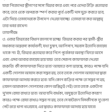
যারা নিজেদের স্ত্রীগণের সঙ্গে যিহার করে এবং পরে এদের উক্তি প্রত্যাহার
করে, তবে একে অপরকে স্পর্শ করার পূর্বে একটি দাস মুক্ত করতে হবে,
এটা দিয়ে তোমাদেরকে উপদেশ দেওয়া যাচ্ছে। তোমরা যা কর আল্লাহ্
তার খবর রাখেন।
তাফসীরঃ
৩. এবার জিহারের বিধান জানানো হচ্ছে। জিহার করার পর স্বামী-স্ত্রীর
মধ্যকার অন্তরঙ্গ কার্যাবলী, যথা চুম্বন, আলিঙ্গন, সহবাস ইত্যাদি জায়েয
থাকে না। হাঁ, জিহার প্রত্যাহার করে নিলে পূর্বেকার অবস্থা ফিরে আসে
এবং এসব আবার জায়েয হয়ে যায়। তবে সেজন্য কাফফারা দেওয়া
জরুরি। কী কাফফারা দিতে হবে? আয়াতে বলা হয়েছে, কারও পক্ষে যদি
একটি গোলাম আযাদ করা সম্ভব হয়, তবে তাকে গোলাম আযাদের দ্বারা
কাফফারা আদায় করতে হবে। যদি কোন ব্যক্তির পক্ষে তা সম্ভব না হয়,
(যেমন আজকাল গোলামের কোন অস্তিত্বই নেই) তবে তাকে একটানা
দু’মাস রোযা রাখতে হবে। আর যদি বার্ধক্য, অসুস্থতা ইত্যাদির কারণে
কারও পক্ষে রোযা রাখাও সম্ভব না হয়, তবে সে ষাটজন মিসকীনকে দু’বেলা
পেট ভরে খানা খাওয়াবে; এর দ্বারাও কাফফারা আদায় হয়ে যাবে।