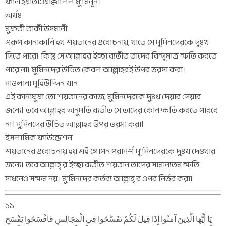
ফালইয়াতাওয়াক্কালিল মু’মিনূন।
অর্থঃ
মুফতী তাকী উসমানী
এরূপ কানাকানি হয় শয়তানের প্ররোচনায়, যাতে সে মুমিনদেরকে দুঃখ
দিতে পারে। কিন্তু সে আল্লাহর ইচ্ছা ব্যতীত তাদের বিন্দুমাত্র ক্ষতি করতে
পারে না। মুমিনদের উচিত কেবল আল্লাহরই উপর ভরসা করা।
মাওলানা মুহিউদ্দিন খান
এই কানাঘুষা তো শয়তানের কাজ; মুমিনদেরকে দুঃখ দেয়ার দেয়ার
জন্যে। তবে আল্লাহর অনুমতি ব্যতীত সে তাদের কোন ক্ষতি করতে পারবে
না। মুমিনদের উচিত আল্লাহর উপর ভরসা করা।
ইসলামিক ফাউন্ডেশন
শয়তানের প্ররোচনায় হয় এই গোপন পরামর্শ মু’মিনদেরকে দুঃখ দেওয়ার
জন্যে। তবে আল্লাহ্ র ইচ্ছা ব্যতীত শয়তান তাদের সামান্যতম ক্ষতি
সাধনেও সক্ষম নয়। মু’মিনদের কর্তব্য আল্লাহ্ র ওপর নির্ভর করা।
১১
يَا أَيُّهَا الَّذِينَ آمَنُوا إِذَا قِيلَ لَكُمْ تَفَسَّحُوا فِي الْمَجَالِسِ فَافْسَحُوا يَفْسَحِ