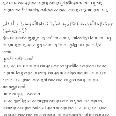
হবে যেমন অপদস্থ করা হয়েছে তাদের পূর্ববর্তীদেরকে; আমি সুস্পষ্ট
আয়াত অবতীর্ণ করেছি; কাফিরদের জন্যে রয়েছে লাঞ্ছনাদায়ক শাস্তি-
৬
يَوْمَ يَبْعَثُهُمُ اللَّهُ جَمِيعًا فَيُنَبِّئُهُم بِمَا عَمِلُوا ۚ أَحْصَاهُ اللَّهُ وَنَسُوهُ ۚ وَاللَّهُ عَلَىٰ
كُلِّ شَيْءٍ شَهِيدٌ
ইয়াওমা ইয়াব‘আছুহুমুল্লা-হু জামী‘আন ফাইউনাব্বিউহুম বিমা-‘আমিলূ
আহসা-হুল্লা-হু ওয়া নাছূহু ওয়াল্লা-হু ‘আলা-কুল্লি শাইয়িন শাহীদ।
অর্থঃ
মুফতী তাকী উসমানী
সেই দিন, যে দিন আল্লাহ তাদের সকলকে পুনর্জীবিত করবেন, তারপর
তারা যা-কিছু করত সে সম্বন্ধে তাদেরকে অবহিত করবেন। আল্লাহ তা
গুণে গুণে সংরক্ষণ করেছেন। আর তারা তা ভুলে গেছে। আল্লাহ
সবকিছুর সাক্ষী।
মাওলানা মুহিউদ্দিন খান
সেদিন স্মরণীয়; যেদিন আল্লাহ তাদের সকলকে পুনরুত্থিত করবেন,
অতঃপর তাদেরকে জানিয়ে দিবেন যা তারা করত। আল্লাহ তার হিসাব
রেখেছেন, আর তারা তা ভুলে গেছে। আল্লাহর সামনে উপস্থিত আছে সব