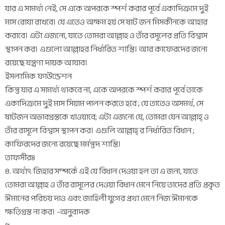
যার এ সামর্থ্য নেই, সে একে অপরকে স্পর্শ করার পূর্বে একাদিক্রমে দুই
মাস রোযা রাখবে। যে এতেও অক্ষম হয় সে ষাট জন মিসকীনকে আহার
করাবে। এটা এজন্যে, যাতে তোমরা আল্লাহ ও তাঁর রসূলের প্রতি বিশ্বাস
স্থাপন কর। এগুলো আল্লাহর নির্ধারিত শাস্তি। আর কাফেরদের জন্যে
রয়েছে যন্ত্রণা দায়ক আযাব।
ইসলামিক ফাউন্ডেশন
কিন্তু যার এ সামর্থ্য থাকবে না, একে অপরকে স্পর্শ করার পূর্বে তাকে
একাদিক্রমে দুই মাস সিয়াম পালন করতে হবে ; যে তাতেও অসমর্থ, সে
ষাটজন অভাবগ্রস্তকে খাওয়াবে; এটা এজন্যে যে, তোমরা যেন আল্লাহ্ ও
তাঁর রাসূলে বিশ্বাস স্থাপন কর। এগুলি আল্লাহ্ র নির্ধারিত বিধান ;
কাফিরদের জন্যে রয়েছে মর্মন্তুদ শাস্তি।
তাফসীরঃ
৪. অর্থাৎ জিহার সম্পর্কে এই যে বিধান দেওয়া হল তা এ জন্য, যাতে
তোমরা আল্লাহ ও তাঁর রাসূলের দেওয়া বিধান মেনে নিয়ে তাদের প্রতি প্রকৃত
ঈমানের পরিচয় দাও এবং জাহিলী যুগের প্রথা মেনে নিজ ঈমানকে
ক্ষতিগ্রস্ত না কর। -অনুবাদক