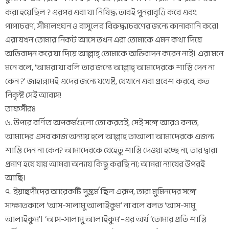
করা হয়েছিল ? এরপর এরা যা নিষিদ্ধ তারই পুনরাবৃত্তি করে এবং
পাপাচরণ, সীমালংঘন ও রাসূলের বিরুদ্ধাচরণের জন্যে কানাকানি করে।
এরা যখন তোমার নিকট আসে তখন এরা তোমাকে এমন কথা দিয়ে
অভিবাদন করে যা দিয়ে আল্লাহ্ তোমাকে অভিবাদন করেন নাই। এরা মনে
মনে বলে, ‘আমরা যা বলি তার জন্যে আল্লাহ্ আমাদেরকে শাস্তি দেন না
কেন ?’ জাহান্নামই এদের জন্যে যথেষ্ট, যেখানে এরা প্রবেশ করবে, কত
নিকৃষ্ট সেই আবাস!
তাফসীরঃ
৬. উপরে বর্ণিত অপকর্মগুলো তো করতই, সেই সঙ্গে আরও বলত,
আমাদের এসব কাজ অন্যায় হলে আল্লাহ তাআলা আমাদেরকে এজন্য
শাস্তি দেন না কেন? আমাদেরকে যেহেতু শাস্তি দেওয়া হচ্ছে না, তার দ্বারা
প্রমাণ হয়ে যায় আমরা অন্যায় কিছু করছি না; আমরা ন্যায়ের উপরই
আছি।
৭. ইয়াহুদীদের আরেকটি দুষ্কর্ম ছিল এরূপ, তারা মুমিনদের সঙ্গে
সাক্ষাতকালে ‘আস-সালামু আলাইকুম’ না বলে বলত ‘আস-সামু
আলাইকুম’। ‘আস-সালামু আলাইকুম’-এর অর্থ ‘তোমার প্রতি শান্তি