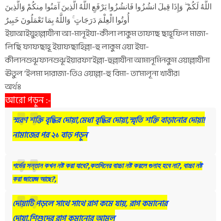
اللَّهُ لَكُمْ ۖ وَإِذَا قِيلَ انشُزُوا فَانشُزُوا يَرْفَعِ اللَّهُ الَّذِينَ آمَنُوا مِنكُمْ وَالَّذِينَ
أُوتُوا الْعِلْمَ دَرَجَاتٍ ۚ وَاللَّهُ بِمَا تَعْمَلُونَ خَبِيرٌ
ইয়াআইয়ুহাল্লাযীনা আ-মানূইযা-কীলা লাকুম তাফাছ ছাহূফিল মাজা-
লিছি ফাফছাহূ ইয়াফছাহিল্লা-হু লাকুম ওয়া ইযা-
কীলানশুঝূফানশুঝূইয়ারফা‘ইল্লা-হুল্লাযীনা আমানূমিনকুম ওয়াল্লাযীনা
ঊতুল ‘ইলমা দারাজা-তিও ওয়াল্লা-হু বিমা- তা‘মালূনা খাবীর।
অর্থঃ
আরো পড়ুন :-
স্মরণ শক্তি বৃদ্ধির দোয়া,মেধা বৃদ্ধির দোয়া,স্মৃতি শক্তি বাড়ানোর দোয়া!
নামাজের পর ২১ বাড় পড়ুন
গর্ভের সন্তান কখন নষ্ট করা যাবে?,কতদিনের বাচ্চা নষ্ট করলে গুনাহ হবে না?, বাচ্চা নষ্ট
করা জায়েজ আছে?,
দোয়াটি পড়লে সাথে সাথে রাগ কমে যায়, রাগ কমানোর
দোয়া,শিশুদের রাগ কমানোর আমল