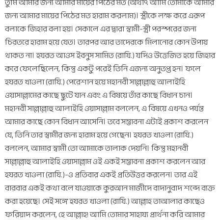
তুমি আমার জন্য আমার মায়ের পিঠের মত (অর্থাৎ আমি তোমাকে আমার
জন্য আমার মায়ের পিঠের মত হারাম করলাম)। স্ত্রীকে লক্ষ করে এরূপ
বলাকে জিহার বলা হয়। সেকালে এর দ্বারা স্বামী-স্ত্রী পরস্পরের জন্য
চিরতরে হারাম হয়ে যেত। তারপর আর তাদেরকে মিলানোর কোন উপায়
থাকত না। হযরত আওস ইবনুস সামিত (রাযি.) যদিও উত্তেজিত হয়ে জিহার
করে ফেলেছিলেন, কিন্তু একটু পরেই তিনি এজন্য অনুতপ্ত হন। ফলে
হযরত খাওলা (রাযি.) পেরেশান হয়ে মহানবী সাল্লাল্লাহু আলাইহি
ওয়াসাল্লামের কাছে ছুটে যান এবং এ বিষয়ে তাঁর কাছে বিধান চান।
মহানবী সাল্লাল্লাহু আলাইহি ওয়াসাল্লাম বললেন, এ বিষয়ে এখনও পর্যন্ত
আমার কাছে কোন বিধান আসেনি। তবে সম্ভাবনা এটাই প্রকাশ করলেন
যে, তিনি তার স্বামীর জন্য হারাম হয়ে গেছেন। হযরত খাওলা (রাযি.)
বললেন, আমার স্বামী তো আমাকে তালাক দেয়নি। কিন্তু মহানবী
সাল্লাল্লাহু আলাইহি ওয়াসাল্লাম ওই একই সম্ভাবনা প্রকাশ করলেন আর
হযরত খাওলা (রাযি.)-ও প্রতিবার একই প্রতিউত্তর করলেন। তার এই
বারবার একই কথা বলে যাওয়াকে কুরআন মাজীদে বাদানুবাদ শব্দে ব্যক্ত
করা হয়েছে। সেই সঙ্গে হযরত খাওলা (রাযি.) আল্লাহ তাআলার কাছেও
ফরিয়াদ করলেন, হে আল্লাহ! আমি তোমার সাহায্য প্রার্থনা করি আমার