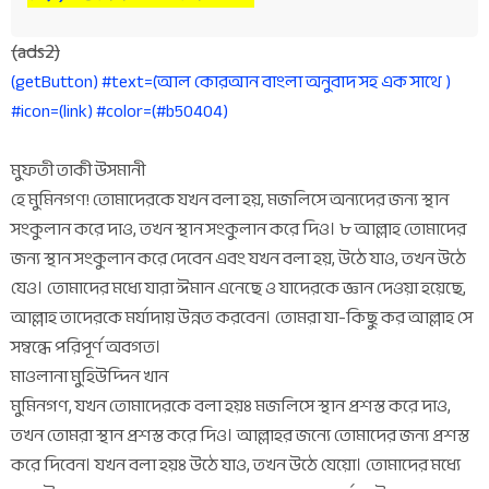
(ads2)
(getButton) #text=(আল কোরআন বাংলা অনুবাদ সহ এক সাথে )
#icon=(link) #color=(#b50404)
মুফতী তাকী উসমানী
হে মুমিনগণ! তোমাদেরকে যখন বলা হয়, মজলিসে অন্যদের জন্য স্থান
সংকুলান করে দাও, তখন স্থান সংকুলান করে দিও। ৮ আল্লাহ তোমাদের
জন্য স্থান সংকুলান করে দেবেন এবং যখন বলা হয়, উঠে যাও, তখন উঠে
যেও। তোমাদের মধ্যে যারা ঈমান এনেছে ও যাদেরকে জ্ঞান দেওয়া হয়েছে,
আল্লাহ তাদেরকে মর্যাদায় উন্নত করবেন। তোমরা যা-কিছু কর আল্লাহ সে
সম্বন্ধে পরিপূর্ণ অবগত।
মাওলানা মুহিউদ্দিন খান
মুমিনগণ, যখন তোমাদেরকে বলা হয়ঃ মজলিসে স্থান প্রশস্ত করে দাও,
তখন তোমরা স্থান প্রশস্ত করে দিও। আল্লাহর জন্যে তোমাদের জন্য প্রশস্ত
করে দিবেন। যখন বলা হয়ঃ উঠে যাও, তখন উঠে যেয়ো। তোমাদের মধ্যে