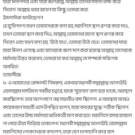
যারা ঈমানদার এবং যারা জ্ঞানপ্রাপ্ত, আল্লাহ তাদের মর্যাদা উচ্চ করে
দিবেন। আল্লাহ খবর রাখেন যা কিছু তোমরা কর।
ইসলামিক ফাউন্ডেশন
হে মু’মিনগণ! যখন তোমাদেরকে বলা হয়, মজলিসে স্থান প্রশস্ত করে দাও,
তখন তোমরা স্থান করে দিও, আল্লাহ্ তোমাদের জন্যে স্থান প্রশস্ত করে
দিবেন এবং যখন বলা হয়, ‘উঠে যাও’, তোমরা উঠে যেও। তোমাদের মধ্যে
যারা ঈমান এনেছে এবং যাদেরকে জ্ঞান দান করা হয়েছে আল্লাহ্ তাদেরকে
মর্যাদায় উন্নত করবেন; তোমরা যা কর আল্লাহ্ সে সম্পর্কে সবিশেষ
অবহিত।
তাফসীরঃ
৮. এ আয়াতের প্রেক্ষাপট নিম্নরূপ, একবার মহানবী সাল্লাল্লাহু আলাইহি
ওয়াসাল্লাম মসজিদে নববীর চত্বরে, যাকে ‘সুফফা’ বলা হয়ে থাকে, অবস্থান
করছিলেন। তার আশপাশে বহু সাহাবীও বসা ছিলেন। এ অবস্থায় আরও
কয়েকজন সাহাবী এসে উপস্থিত হলেন, যারা বদরের যুদ্ধে শরীক ছিলেন
এবং তাদের উচ্চ মর্যাদার অধিকারী মনে করা হত। মজলিসে বসার জায়গা
না পেয়ে তাঁরা দাঁড়িয়ে থাকলেন। মহানবী সাল্লাল্লাহু আলাইহি ওয়াসাল্লাম
মজলিসের লোকদেরকে বললেন, তারা যেন চাপাচাপি করে বসে