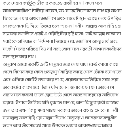
করে দেয়ার কষ্টটুকু স্বীকার করতেও রাজী হয় না। ফলে পরে
আগমনকারীগণ দাঁড়িয়ে থাকেন, অথবা দহলিজে বসতে বাধ্য হয় অথবা
ফিরে চলে যায় অথবা মজলিসে এখনো যথেষ্ট স্থান আছে দেখে উপস্থিত
লোকজনকে ডিঙ্গিয়ে ভিতরে চলে আসেন। নবী সাল্লাল্লাহু আলাইহি ওয়া
সাল্লামের মজলিসে প্রায়ই এ পরিস্থিতির সৃষ্টি হতো। তাই আল্লাহ তা’আলা
সবাইকে হাদিয়াত বা নির্দেশনা দিয়েছেন যে, মজলিসে আত্মস্বার্থ এবং
সংকীর্ণ মনের পরিচয় দিও না। বরং খোলা মনে পরবর্তী আগমনকারীদের
জন্য স্থান করে দাও।
অনুরূপ আরো একটি ত্রুটি মানুষের মধ্যে দেখা যায়। কেউ কারো কাছে
গেলে বিশেষ করে কোন গুরুত্বপূর্ণ ব্যক্তির কাছে গেলে জেঁকে বসে থাকে
এবং এদিকে মোটেই লক্ষ করে না যে, প্রয়োজনের অতিরিক্ত সময় নেয়া
তার কষ্টের কারণ হবে। তিনি যদি বলেন, জনাব এখন যান তাহলে সে
খারাপ মনে করবে। তাকে ছেড়ে উঠে গেলে অভদ্র আচরণের অভিযোগ
করবে। ইশারা ইংগিতে যদি বুঝাতে চান যে, অন্য কিছু জরুরী কাজের
জন্য তার এখন কিছু সময় পাওয়া দরকার তাহলে শুনেও শুনবে না। নবী
সাল্লাল্লাহু আলাইহি ওয়া সাল্লাম নিজেও মানুষের এ আচরণের সম্মুখীন
হতেন আর তাঁর সাহচর্য থেকে উপকৃত হওয়ার আকাঙ্খায় আল্লাহর