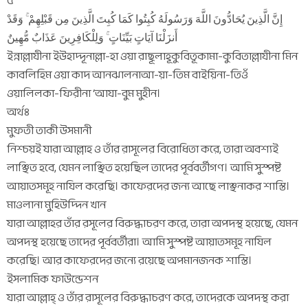
৫
إِنَّ الَّذِينَ يُحَادُّونَ اللَّهَ وَرَسُولَهُ كُبِتُوا كَمَا كُبِتَ الَّذِينَ مِن قَبْلِهِمْ ۚ وَقَدْ
أَنزَلْنَا آيَاتٍ بَيِّنَاتٍ ۚ وَلِلْكَافِرِينَ عَذَابٌ مُّهِينٌ
ইন্নাল্লাযীনা ইউহাদ্দূনাল্লা-হা ওয়া রাছূলাহূকুবিতূকামা-কুবিতাল্লাযীনা মিন
কাবলিহিম ওয়া কাদ আনঝালনাআ-য়া-তিম বাইয়িনা-তিওঁ
ওয়ালিলকা-ফিরীনা ‘আযা-বুম মুহীন।
অর্থঃ
মুফতী তাকী উসমানী
নিশ্চয়ই যারা আল্লাহ ও তাঁর রাসূলের বিরোধিতা করে, তারা অবশ্যই
লাঞ্ছিত হবে, যেমন লাঞ্ছিত হয়েছিল তাদের পূর্ববর্তীগণ। আমি সুস্পষ্ট
আয়াতসমূহ নাযিল করেছি। কাফেরদের জন্য আছে লাঞ্ছনাকর শাস্তি।
মাওলানা মুহিউদ্দিন খান
যারা আল্লাহর তাঁর রসূলের বিরুদ্ধাচরণ করে, তারা অপদস্থ হয়েছে, যেমন
অপদস্থ হয়েছে তাদের পূর্ববর্তীরা। আমি সুস্পষ্ট আয়াতসমূহ নাযিল
করেছি। আর কাফেরদের জন্যে রয়েছে অপমানজনক শাস্তি।
ইসলামিক ফাউন্ডেশন
যারা আল্লাহ্ ও তাঁর রাসূলের বিরুদ্ধাচরণ করে, তাদেরকে অপদস্থ করা