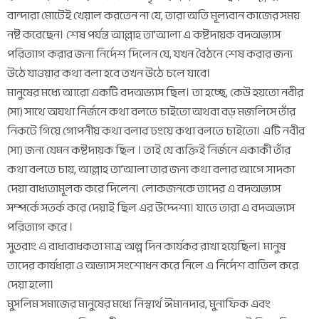
বান্দারা মোটেই খেয়াল করতেন না যে, তারা অতি মূল্যবান কাজের সময়
নষ্ট করেছেন। শেষ পর্যন্ত আল্লাহ তা’আলা এ কষ্টদায়ক বদঅভ্যাস
পরিত্যাগ করার জন্য নির্দেশ দিলেন যে, যখন বৈঠনে শেষ করার জন্য
উঠে যাওয়ার কথা বলা হবে তখন উঠে চলে যাবে।
মানুষের মধ্যে আরো একটি বদঅভ্যাস ছিল। তা হচ্ছে, কেউ হয়তো নবীর
(সা) সাথে অযথা নির্জনে কথা বলতে চাইতো অথবা বড় মজলিসে তাঁর
নিকটে গিয়ে গোপনীয় কথা বলার ঢংয়ে কথা বলতে চাইতো। এটি নবীর
(সা) জন্য যেমন কষ্টদায়ক ছিল । তাই যে ব্যক্তিই নির্জনে একাকী তাঁর
কথা বলতে চায়, আল্লাহ তা’আলা তার জন্য কথা বলার আগে সাদকা
দেয়া বাধ্যতামূলক করে দিলেন। লোকজনকে তাদের এ বদঅভ্যাস
সম্পর্কে সতর্ক করে দেয়াই ছিল এর উদ্দেশ্য। যাতে তারা এ বদঅভ্যাস
পরিত্যাগ করে ।
সুতরাং এ বাধ্যবাধকতা মাত্র অল্প দিন কার্যকর রাখা হয়েছিল। মানুষ
তাদের কার্যধারা ও অভ্যাস সংশোধন করে নিলে এ নির্দেশ বাতিল করে
দেয়া হলো।
মুসলিম সমাজের মানুষের মধ্যে নিস্বার্থ ঈমানদার, মুনাফিক এবং