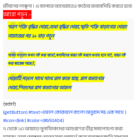
জীবনের লাঞ্ছনা । এ ব্যাপারে আখেরাতেও কঠোর জবাবদিহি করতে হবে।
আরো পড়ুন :-
স্মরণ শক্তি বৃদ্ধির দোয়া,মেধা বৃদ্ধির দোয়া,স্মৃতি শক্তি বাড়ানোর দোয়া!
নামাজের পর ২১ বাড় পড়ুন
গর্ভের সন্তান কখন নষ্ট করা যাবে?,কতদিনের বাচ্চা নষ্ট করলে গুনাহ হবে না?, বাচ্চা নষ্ট
করা জায়েজ আছে?,
দোয়াটি পড়লে সাথে সাথে রাগ কমে যায়, রাগ কমানোর
দোয়া,শিশুদের রাগ কমানোর আমল
(ads1)
(getButton) #text=(আল কোরআন বাংলা অনুবাদ সহ এক সাথে )
#icon=(link) #color=(#b50404)
৭ থেকে ১০ আয়াতে মুনাফিকদের আচরণের তীব্র সমালোচনা করা
হয়েছে। তারা পরস্পর গোপন সলা পরামর্শ করে নানারূপ ক্ষতি সাধনের