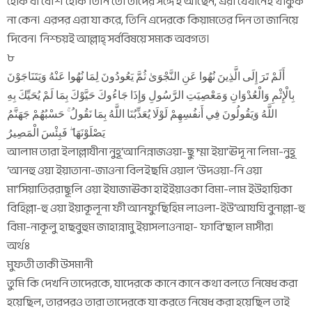
হোক বা বেশি হোক তিনি তো তাদের সঙ্গেই আছেন, এরা যেখানেই থাকুক
না কেন। এরপর এরা যা করে, তিনি এদেরকে কিয়ামতের দিন তা জানিয়ে
দিবেন। নিশ্চয়ই আল্লাহ্ সর্ববিষয়ে সম্যক অবগত।
৮
أَلَمْ تَرَ إِلَى الَّذِينَ نُهُوا عَنِ النَّجْوَىٰ ثُمَّ يَعُودُونَ لِمَا نُهُوا عَنْهُ وَيَتَنَاجَوْنَ
بِالْإِثْمِ وَالْعُدْوَانِ وَمَعْصِيَتِ الرَّسُولِ وَإِذَا جَاءُوكَ حَيَّوْكَ بِمَا لَمْ يُحَيِّكَ بِهِ
اللَّهُ وَيَقُولُونَ فِي أَنفُسِهِمْ لَوْلَا يُعَذِّبُنَا اللَّهُ بِمَا نَقُولُ ۚ حَسْبُهُمْ جَهَنَّمُ
يَصْلَوْنَهَا ۖ فَبِئْسَ الْمَصِيرُ
আলাম তারা ইলাল্লাযীনা নুহূ‘আনিন্নাজওয়া-ছু ম্মা ইয়া‘ঊদূ না লিমা-নুহূ
‘আনহু ওয়া ইয়াতানা-জাওনা বিলইছমি ওয়াল ‘উদওয়া-নি ওয়া
মা‘সিয়াতিররাছূলি ওয়া ইযাজাঊকা হাইইয়াওকা বিমা-লাম ইউহায়িকা
বিহিল্লা-হু ওয়া ইয়াকূলূনা ফী আনফুছিহিম লাওলা-ইউ‘আযযি বুনাল্লা-হু
বিমা-নাকূলু হাছবুহুম জাহান্নামু ইয়াসলাওনাহা- ফাবি’ছাল মাসীর।
অর্থঃ
মুফতী তাকী উসমানী
তুমি কি দেখনি তাদেরকে, যাদেরকে কানে কানে কথা বলতে নিষেধ করা
হয়েছিল, তারপরও তারা তাদেরকে যা করতে নিষেধ করা হয়েছিল তাই