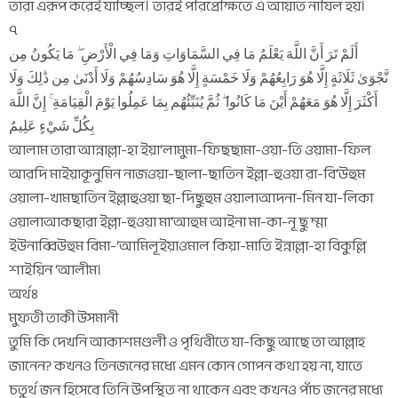
তারা এরূপ করেই যাচ্ছিল। তারই পরিপ্রেক্ষিতে এ আয়াত নাযিল হয়।
৭
أَلَمْ تَرَ أَنَّ اللَّهَ يَعْلَمُ مَا فِي السَّمَاوَاتِ وَمَا فِي الْأَرْضِ ۖ مَا يَكُونُ مِن
نَّجْوَىٰ ثَلَاثَةٍ إِلَّا هُوَ رَابِعُهُمْ وَلَا خَمْسَةٍ إِلَّا هُوَ سَادِسُهُمْ وَلَا أَدْنَىٰ مِن ذَٰلِكَ وَلَا
أَكْثَرَ إِلَّا هُوَ مَعَهُمْ أَيْنَ مَا كَانُوا ۖ ثُمَّ يُنَبِّئُهُم بِمَا عَمِلُوا يَوْمَ الْقِيَامَةِ ۚ إِنَّ اللَّهَ
بِكُلِّ شَيْءٍ عَلِيمٌ
আলাম তারা আন্নাল্লা-হা ইয়া‘লামুমা-ফিছছামা-ওয়া-তি ওয়ামা-ফিল
আরদি মাইয়াকূনুমিন নাজওয়া-ছালা-ছাতিন ইল্লা-হুওয়া রা-বি‘উহুম
ওয়ালা-খামছাতিন ইল্লাহুওয়া ছা-দিছুহুম ওয়ালাআদনা-মিন যা-লিকা
ওয়ালাআকছারা ইল্লা-হুওয়া মা‘আহুম আইনা মা-কা-নূ ছু ম্মা
ইউনাব্বিউহুম বিমা-‘আমিলূইয়াওমাল কিয়া-মাতি ইন্নাল্লা-হা বিকুল্লি
শাইয়িন ‘আলীম।
অর্থঃ
মুফতী তাকী উসমানী
তুমি কি দেখনি আকাশমণ্ডলী ও পৃথিবীতে যা-কিছু আছে তা আল্লাহ
জানেন? কখনও তিনজনের মধ্যে এমন কোন গোপন কথা হয় না, যাতে
চতুর্থ জন হিসেবে তিনি উপস্থিত না থাকেন এবং কখনও পাঁচ জনের মধ্যে