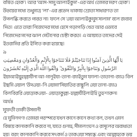
বর্ষিত হোক’। আর ‘আস-সামু আলাইকুম’-এর অর্থ তোমার মরণ হোক’।
উভয়ের মধ্যে শুধুমাত্র ‘লা’-এর প্রভেদ থাকায় শ্রোতা সাধারণত তা
উপলব্ধি করতে পারত না। ফলে সে ‘ওয়া আলাইকুমুস সালাম’ বলে জবাব
দিত। এতে তারা নিজেদের মধ্যে হেসে গড়াগড়ি খেত আর এভাবে
নিজেদের মনের ঝাল মেটানোর চেষ্টা করত। এ আয়াতে তাদের সেই
ইতরামির প্রতি ইঙ্গিত করা হয়েছে।
৯
يَا أَيُّهَا الَّذِينَ آمَنُوا إِذَا تَنَاجَيْتُمْ فَلَا تَتَنَاجَوْا بِالْإِثْمِ وَالْعُدْوَانِ وَمَعْصِيَتِ
الرَّسُولِ وَتَنَاجَوْا بِالْبِرِّ وَالتَّقْوَىٰ ۖ وَاتَّقُوا اللَّهَ الَّذِي إِلَيْهِ تُحْشَرُونَ
ইয়াআইয়ুহাল্লাযীনা আ-মানূইযা-তানা-জাইতুম ফালা-তাতানা-জাও বিল
ইছমি ওয়াল ‘উদওয়া-নি ওয়ামা‘সিয়াতির রাছূলি ওয়া তানা-জাও
বিলবিররি ওয়াত্তাকওয়া- ওয়াত্তাকুল্লা-হাল্লাযীইলাইহি তুহশারূন।
অর্থঃ
মুফতী তাকী উসমানী
হে মুমিনগণ! তোমরা পরস্পরে যখন কানে কানে কথা বল, তখন এমন
বিষয়ে কানাকানি করবে না, যাতে গুনাহ, সীমালংঘন ও রাসূলের অবাধ্যতা
হয়। বরং কানাকানি করবে সৎকর্ম ও তাকওয়া সম্বন্ধে এবং আল্লাহকে ভয়