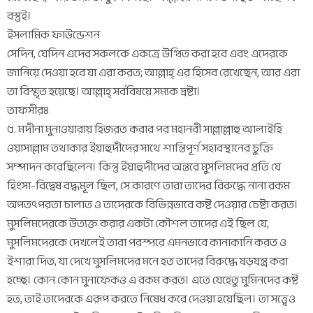
বস্তুই।
ইসলামিক ফাউন্ডেশন
সেদিন, যেদিন এদের সকলকে একত্রে উত্থিত করা হবে এবং এদেরকে
জানিয়ে দেওয়া হবে যা এরা করত; আল্লাহ্ এর হিসেব রেখেছেন, আর এরা
তা বিস্মৃত হয়েছে। আল্লাহ্ সর্ববিষয়ে সম্যক দ্রষ্টা।
তাফসীরঃ
৫. মদীনা মুনাওয়ারায় হিজরত করার পর মহানবী সাল্লাল্লাহু আলাইহি
ওয়াসাল্লাম তথাকার ইয়াহুদীদের সাথে শান্তিপূর্ণ সহাবস্থানের চুক্তি
সম্পাদন করেছিলেন। কিন্তু ইয়াহুদীদের অন্তরে মুসলিমদের প্রতি যে
হিংসা-বিদ্বেষ বদ্ধমূল ছিল, সে কারণে তারা তাদের বিরুদ্ধে নানা রকম
অপতৎপরতা চালাত ও তাদেরকে বিভিন্নভাবে কষ্ট দেওয়ার চেষ্টা করত।
মুসলিমদেরকে উত্যক্ত করার একটা কৌশল তাদের এই ছিল যে,
মুসলিমদেরকে দেখলেই তারা পরস্পরে এমনভাবে কানাকানি করত ও
ইশারা দিত, যা দেখে মুসলিমদের মনে হত তাদের বিরুদ্ধে ষড়যন্ত্র করা
হচ্ছে। কোন কোন মুনাফেকও এ রকম করত। এতে যেহেতু মুমিনদের কষ্ট
হত, তাই তাদেরকে এরূপ করতে নিষেধ করে দেওয়া হয়েছিল। তা সত্ত্বেও