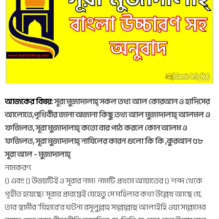
আজকের বিষয়:
সূরা মুজাদালাহ্ সকল তথ্য আল কোরআন ও হাদিসের
আলোতে,পৃথিবীর জানা অজানা কিছু তথ্য আল মুজাদালাহ্ আলমল ও
ফজিলত, সূরা মুজাদালাহ্ কতো বার পাঠ করলে কোন আলম ও
ফজিলত, সূরা মুজাদালাহ্ নাযিলের কারন গুলো কি কি ,কুরআন ৫৮
সূরা আল - মুজাদালাহ্
নামকরণ
() এবং () উভয়টিই ও সূরার নাম। নামটি প্রথমে আয়াতের () শব্দ থেকে
গৃহীত হয়েছে। সূরার প্রারম্ভেই যেহেতু সে মহিলার কথা উল্লেখ আছে যে,
তার স্বামীর ‘যিহারে’র ঘটনা রসূলুল্লাহ সাল্লাল্লাহু আলাইহি ওয়া সাল্লামের