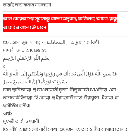
তারাই লাভ করবে সফলতা।
আল কোরআনের সূরা সমূহ বাংলা অনুবাদ, ফজিলত, আয়ত, রুকু
আরবি ও বাংলা উচ্চারণ
৫৮ . আল মুজাদালাহ্‌ - ( الـمجادلـة ) | অনুযোগকারিণী
মাদানী, মোট আয়াতঃ ২২
بِسْمِ اللَّهِ الرَّحْمَـٰنِ الرَّحِيمِ
১
قَدْ سَمِعَ اللَّهُ قَوْلَ الَّتِي تُجَادِلُكَ فِي زَوْجِهَا وَتَشْتَكِي إِلَى اللَّهِ وَاللَّهُ
يَسْمَعُ تَحَاوُرَكُمَا ۚ إِنَّ اللَّهَ سَمِيعٌ بَصِيرٌ
কাদ ছামি‘আল্লা-হু কাওলাল্লাতী তুজা-দিলুকা ফী ঝাওজিহা-ওয়া
তাশতাকীইলাল্লা-হি ওয়াল্লা-হু ইয়াছমা‘উ তাহা-উরাকুমা- ইন্নাল্লা-হা
ছামী‘উম বাসীর।
অর্থঃ
মুফতী তাকী উসমানী
(হে নবী!) আল্লাহ সেই নারীর কথা শুনেছেন, যে তার স্বামীর ব্যাপারে তোমার