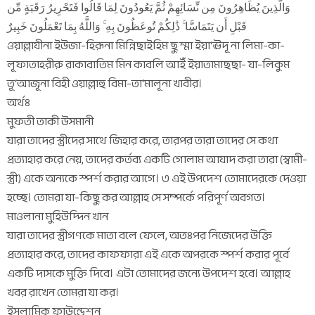
وَالَّذِينَ يُظَاهِرُونَ مِن نِّسَائِهِمْ ثُمَّ يَعُودُونَ لِمَا قَالُوا فَتَحْرِيرُ رَقَبَةٍ مِّن
قَبْلِ أَن يَتَمَاسَّا ۚ ذَٰلِكُمْ تُوعَظُونَ بِهِ ۚ وَاللَّهُ بِمَا تَعْمَلُونَ خَبِيرٌ
ওয়াল্লাযীনা ইউজা-হিরূনা মিন্নিছাইহিম ছু ম্মা ইয়া‘ঊদূ না লিমা-কা-
লূফাতাহরীরু রাকাবাতিম মিন কাবলি আইঁ ইয়াতামাছছা- যা-লিকুম
তূ‘আজূনা বিহী ওয়াল্লাহু বিমা-তা‘মালূনা খাবীর।
অর্থঃ
মুফতী তাকী উসমানী
যারা তাদের স্ত্রীদের সাথে জিহার করে, তারপর তারা তাদের সে কথা
প্রত্যাহার করে নেয়, তাদের কর্তব্য একটি গোলাম আযাদ করা তারা (স্বামী-
স্ত্রী) একে অন্যকে স্পর্শ করার আগে। ৩ এই উপদেশ তোমাদেরকে দেওয়া
হচ্ছে। তোমরা যা-কিছু কর আল্লাহ সে সম্পর্কে পরিপূর্ণ অবগত।
মাওলানা মুহিউদ্দিন খান
যারা তাদের স্ত্রীগণকে মাতা বলে ফেলে, অতঃপর নিজেদের উক্তি
প্রত্যাহার করে, তাদের কাফফারা এই একে অপরকে স্পর্শ করার পূর্বে
একটি দাসকে মুক্তি দিবে। এটা তোমাদের জন্যে উপদেশ হবে। আল্লাহ
খবর রাখেন তোমরা যা কর।
ইসলামিক ফাউন্ডেশন