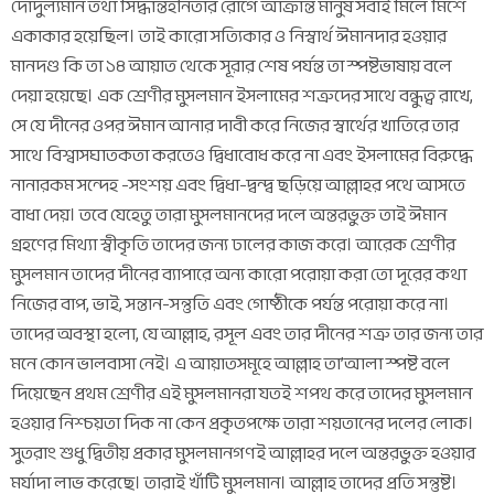
দোদুল্যমান তথা সিদ্ধান্তহীনতার রোগে আক্রান্ত মানুষ সবাই মিলে মিশে
একাকার হয়েছিল। তাই কারো সত্যিকার ও নিস্বার্থ ঈমানদার হওয়ার
মানদণ্ড কি তা ১৪ আয়াত থেকে সূরার শেষ পর্যন্ত তা স্পষ্টভাষায় বলে
দেয়া হয়েছে। এক শ্রেণীর মুসলমান ইসলামের শত্রুদের সাথে বন্ধুত্ব রাখে,
সে যে দীনের ওপর ঈমান আনার দাবী করে নিজের স্বার্থের খাতিরে তার
সাথে বিশ্বাসঘাতকতা করতেও দ্বিধাবোধ করে না এবং ইসলামের বিরুদ্ধে
নানারকম সন্দেহ -সংশয় এবং দ্বিধা-দ্বন্দ্ব ছড়িয়ে আল্লাহর পথে আসতে
বাধা দেয়। তবে যেহেতু তারা মুসলমানদের দলে অন্তরভুক্ত তাই ঈমান
গ্রহণের মিথ্যা স্বীকৃতি তাদের জন্য ঢালের কাজ করে। আরেক শ্রেণীর
মুসলমান তাদের দীনের ব্যাপারে অন্য কারো পরোয়া করা তো দূরের কথা
নিজের বাপ, ভাই, সন্তান-সন্তুতি এবং গোষ্ঠীকে পর্যন্ত পরোয়া করে না।
তাদের অবস্থা হলো, যে আল্লাহ, রসূল এবং তার দীনের শত্রু তার জন্য তার
মনে কোন ভালবাসা নেই। এ আয়াতসমূহে আল্লাহ তা’আলা স্পষ্ট বলে
দিয়েছেন প্রথম শ্রেণীর এই মুসলমানরা যতই শপথ করে তাদের মুসলমান
হওয়ার নিশ্চয়তা দিক না কেন প্রকৃতপক্ষে তারা শয়তানের দলের লোক।
সুতরাং শুধু দ্বিতীয় প্রকার মুসলমানগণই আল্লাহর দলে অন্তরভুক্ত হওয়ার
মর্যাদা লাভ করেছে। তারাই খাঁটি মুসলমান। আল্লাহ তাদের প্রতি সন্তুষ্ট।