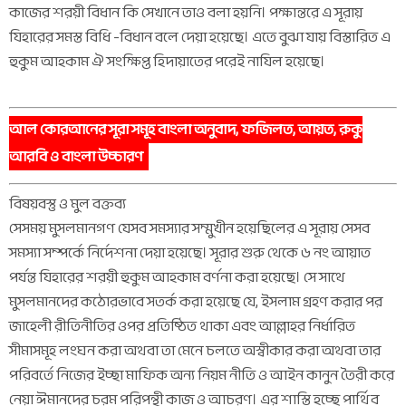
কাজের শরয়ী বিধান কি সেখানে তাও বলা হয়নি। পক্ষান্তরে এ সূরায়
যিহারের সমস্ত বিধি -বিধান বলে দেয়া হয়েছে। এতে বুঝা যায় বিস্তারিত এ
হুকুম আহকাম ঐ সংক্ষিপ্ত হিদায়াতের পরেই নাযিল হয়েছে।
আল কোরআনের সূরা সমূহ বাংলা অনুবাদ, ফজিলত, আয়ত, রুকু
আরবি ও বাংলা উচ্চারণ
বিষয়বস্তু ও মুল বক্তব্য
সেসময় মুসলমানগণ যেসব সমস্যার সম্মুখীন হয়েছিলের এ সূরায় সেসব
সমস্যা সম্পর্কে নির্দেশনা দেয়া হয়েছে। সূরার শুরু থেকে ৬ নং আয়াত
পর্যন্ত যিহারের শরয়ী হুকুম আহকাম বর্ণনা করা হয়েছে। সে সাথে
মুসলমানদের কঠোরভাবে সতর্ক করা হয়েছে যে, ইসলাম গ্রহণ করার পর
জাহেলী রীতিনীতির ওপর প্রতিষ্ঠিত থাকা এবং আল্লাহর নির্ধারিত
সীমাসমূহ লংঘন করা অথবা তা মেনে চলতে অস্বীকার করা অথবা তার
পরিবর্তে নিজের ইচ্ছা মাফিক অন্য নিয়ম নীতি ও আইন কানুন তৈরী করে
নেয়া ঈমানদের চরম পরিপন্থী কাজ ও আচরণ। এর শাস্তি হচ্ছে পার্থিব