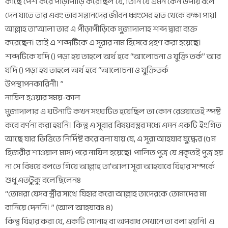
কাছে পেশ করে পীড়াপীড়ি করেছিল যে, তিনি যে এমন কেন উপায় বলে
দেন যাতে তার এবং তার সন্তানদের জীবন ধ্বংসের হাত থেকে রক্ষা পায়।
আল্লাহ তা’আলা তার এ পীড়াপীড়িকে মুজাদালাহ শব্দ দ্বারা ব্যক্ত
করেছেন। তাই এ শব্দটিকে এ সূরার নাম হিসেবে গ্রহণ করা হয়েছে।
শব্দটিকে যদি () পড়া হয় তাহলে অর্থ হবে “আলোচনা ও যুক্তি তর্ক” আর
যদি () পড়া হয় তাহলে অর্থ হবে “আলোচনা ও যুক্তিতর্ক
উপস্থাপনকারিনী। ”
নাযিল হওয়ার সময়-কাল
মুজাদালার এ ঘটনাটি কখন সংঘটিত হয়েছিল তা কোন রেওয়াতেই স্পষ্ট
করে বর্ণনা করা হয়নি। কিন্তু এ সূরার বিষয়বস্তুর মধ্যে এমন একটি ইংগিত
আছে যার ভিত্তিতে নির্দিষ্ট করে বলা যায় যে, এ সূরা আহযাব যুদ্ধের (৫ম
হিজরীর শাওয়াল মাস) পরে নাযিল হয়েছে। পালিত পুত্র যে প্রকৃতই পুত্র হয়
না সে বিষয়ে বলতে গিয়ে আল্লাহ তা’আলা সূরা আহযাবে যিহার সম্পর্কে
শুধু এতটুকু বলেছিলেনঃ
“তোমরা যেসব স্ত্রীর সাথে যিহার করো আল্লাহ তাদেরকে তোমাদের মা
বানিয়ে দেননি। ” (আল আহযাবঃ ৪)
কিন্তু যিহার করা যে, একটি গোনাহ বা অপরাধ সেখানে তা বলা হয়নি। এ