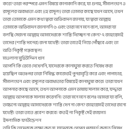
করে? তারা পরস্পরে এমন বিষয়ে কানাকানি করে, যা গুনাহ, সীমালংঘন ও
রাসূলের অবাধ্যতা এবং (হে রাসূল!) তারা তোমার কাছে যখন আসে, তখন
তারা তোমাকে এমন কথা দ্বারা অভিবাদন জানায়, যা দ্বারা আল্লাহ
তোমাকে অভিবাদন জানাননি ৬ এবং তারা মনে মনে বলে, আমরা যা
বলছি সেজন্য আল্লাহ আমাদেরকে শাস্তি দিচ্ছেন না কেন? ৭ জাহান্নামই
তাদের (শাস্তি দানের) জন্য যথেষ্ট। তারা তাতেই গিয়ে পৌঁছবে এবং তা
অতি নিকৃষ্ট গন্তব্যস্থল।
মাওলানা মুহিউদ্দিন খান
আপনি কি ভেবে দেখেননি, যাদেরকে কানাঘুষা করতে নিষেধ করা
হয়েছিল অতঃপর তারা নিষিদ্ধ কাজেরই পুনরাবৃত্তি করে এবং পাপাচার,
সীমালংঘন এবং রসূলের অবাধ্যতার বিষয়েই কানাঘুষা করে। তারা যখন
আপনার কাছে আসে, তখন আপনাকে এমন ভাষায় সালাম করে, যদ্দ্বারা
আল্লাহ আপনাকে সালাম করেননি। তারা মনে মনে বলেঃ আমরা যা বলি,
তজ্জন্যে আল্লাহ আমাদেরকে শাস্তি দেন না কেন? জাহান্নামই তাদের জন্যে
যথেষ্ট। তারা তাতে প্রবেশ করবে। কতই না নিকৃষ্ট সেই জায়গা।
ইসলামিক ফাউন্ডেশন
তুমি কি তাদেরকে লক্ষ্য কর না, যাদেরকে গোপন পরামর্শ করতে নিষেধ