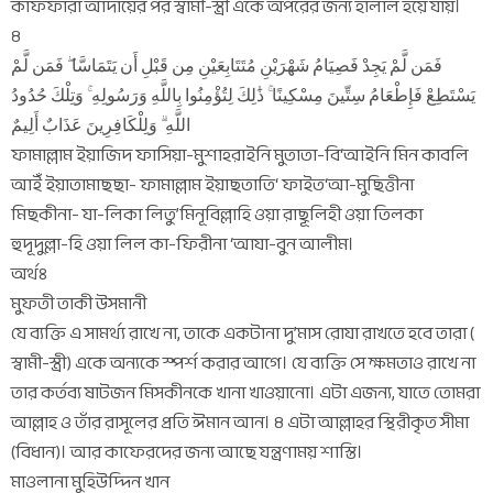
কাফফারা আদায়ের পর স্বামী-স্ত্রী একে অপরের জন্য হালাল হয়ে যায়।
৪
فَمَن لَّمْ يَجِدْ فَصِيَامُ شَهْرَيْنِ مُتَتَابِعَيْنِ مِن قَبْلِ أَن يَتَمَاسَّا ۖ فَمَن لَّمْ
يَسْتَطِعْ فَإِطْعَامُ سِتِّينَ مِسْكِينًا ۚ ذَٰلِكَ لِتُؤْمِنُوا بِاللَّهِ وَرَسُولِهِ ۚ وَتِلْكَ حُدُودُ
اللَّهِ ۗ وَلِلْكَافِرِينَ عَذَابٌ أَلِيمٌ
ফামাল্লাম ইয়াজিদ ফাসিয়া-মুশাহরাইনি মুতাতা-বি‘আইনি মিন কাবলি
আইঁ ইয়াতামাছছা- ফামাল্লাম ইয়াছতাতি‘ ফাইত‘আ-মুছিত্তীনা
মিছকীনা- যা-লিকা লিতু’মিনূবিল্লাহি ওয়া রাছূলিহী ওয়া তিলকা
হুদূদুল্লা-হি ওয়া লিল কা-ফিরীনা ‘আযা-বুন আলীম।
অর্থঃ
মুফতী তাকী উসমানী
যে ব্যক্তি এ সামর্থ্য রাখে না, তাকে একটানা দু’মাস রোযা রাখতে হবে তারা (
স্বামী-স্ত্রী) একে অন্যকে স্পর্শ করার আগে। যে ব্যক্তি সে ক্ষমতাও রাখে না
তার কর্তব্য ষাটজন মিসকীনকে খানা খাওয়ানো। এটা এজন্য, যাতে তোমরা
আল্লাহ ও তাঁর রাসূলের প্রতি ঈমান আন। ৪ এটা আল্লাহর স্থিরীকৃত সীমা
(বিধান)। আর কাফেরদের জন্য আছে যন্ত্রণাময় শাস্তি।
মাওলানা মুহিউদ্দিন খান