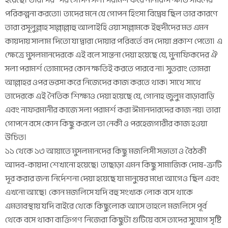
পরিকল্পনা করতো। তাদের মনে যে গোপন হিংসা বিদ্বেষ ছিল তার কারণে
তারা রসূলুল্লাহ সাল্লাল্লাহু আলাইহি ওয়া সাল্লামকে ইহুদীদের মত এমন
কায়দায় সালাম দিতো যা দ্বারা দোয়ার পরিবর্তে বদ দোয়া প্রকাশ পেতো। এ
ক্ষেত্রে মুসলমানদেরকে এই বলে সান্তনা দেয়া হয়েছে যে, মুনাফিকদের ঐ
সলা পরামর্শ তোমাদের কোন ক্ষতিই করতে পারবে না। সুতরাং তোমরা
আল্লাহর ওপর ভরসা করে নিজেদের কাজ করতে থাক। সাথে সাথে
তাদেরকে এই নৈতিক শিক্ষাও দেয়া হয়েছে যে, গোনাহ জুলুম বাড়াবাড়ি
এবং নাফরমানীর কাজে সলা পরামর্শ করা ঈমানদারদের কাজ নয়। তারা
গোপনে বসে কোন কিছু করলে তা নেকী ও পরহেজগারীর কাজ হওয়া
উচিত।
১১ থেকে ১৩ আয়াতে মুসলমানদের কিছু মজলিসী সভ্যতা ও বৈঠকী
আদব-কায়দা শেখানো হয়েছে। তাছাড়া এমন কিছু সামাজিক দোষ-ত্রুটি
দূর করার জন্য নির্দেশনা দেয়া হয়েছে যা মানুষের মধ্যে আগেও ছিল এবং
এখনো আছে। কোন মজলিসে যদি বহু সংখ্যক লোক বসে থাকে
এমতাবস্থায় যদি বাইরে থেকে কিছুলোক আসে তাহলে মজলিসে পূর্ব
থেকে বসে থাকা ব্যক্তিগণ নিজেরা কিছুটা গুটিয়ে বসে তাদের সুযোগ সৃষ্টি