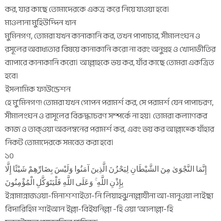
কর, যার কাছে তোমাদেরকে একত্র করে নিয়ে যাওয়া হবে।
মাওলানা মুহিউদ্দিন খান
মুমিনগণ, তোমরা যখন কানাকানি কর, তখন পাপাচার, সীমালংঘন ও
রসূলের অবাধ্যতার বিষয়ে কানাকানি করো না বরং অনুগ্রহ ও খোদাভীতির
ব্যাপারে কানাকানি করো। আল্লাহকে ভয় কর, যাঁর কাছে তোমরা একত্রিত
হবে।
ইসলামিক ফাউন্ডেশন
হে মু’মিনগণ! তোমরা যখন গোপন পরামর্শ কর, সে পরামর্শ যেন পাপাচরণ,
সীমালংঘন ও রাসূলের বিরুদ্ধাচরণ সম্পর্কে না হয়। তোমরা কল্যাণকর
কাজ ও তাক্ওয়া অবলম্বনের পরামর্শ কর, এবং ভয় কর আল্লাহ্কে যাঁহার
নিকট তোমাদেরকে সমবেত করা হবে।
১০
إِنَّمَا النَّجْوَىٰ مِنَ الشَّيْطَانِ لِيَحْزُنَ الَّذِينَ آمَنُوا وَلَيْسَ بِضَارِّهِمْ شَيْئًا إِلَّا
بِإِذْنِ اللَّهِ ۚ وَعَلَى اللَّهِ فَلْيَتَوَكَّلِ الْمُؤْمِنُونَ
ইন্নামান্নাজওয়া-মিনাশশাইতা-নি লিয়াহঝুনাল্লাযীনা আ-মানূওয়া লাইছা
বিদারিহিম শাইআন ইল্লা-বিইযনিল্লা -হি ওয়া ‘আলাল্লা-হি