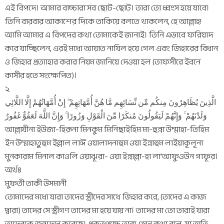
এই বিপদে। আমার বাচ্চারা সব ছোট-ছোট। তারা তো ধ্বংস হয়ে যাবে।
তিনি বারবার আকাশের দিকে তাকিয়ে বলতে থাকলেন, হে আল্লাহ!
আমি আমার এ বিপদের কথা তোমাকেই জানাই। তিনি এভাবে ফরিয়াদ
করে যাচ্ছিলেন, এরই মধ্যে আয়াত নাযিল হয়ে গেল এবং জিহারের বিধান
ও জিহার প্রত্যাহার করার নিয়ম জানিয়ে দেওয়া হল (তাফসীরে ইবনে
কাসীর হতে সংক্ষেপিত)।
২
الَّذِينَ يُظَاهِرُونَ مِنكُم مِّن نِّسَائِهِم مَّا هُنَّ أُمَّهَاتِهِمْ ۖ إِنْ أُمَّهَاتُهُمْ إِلَّا اللَّائِي
وَلَدْنَهُمْ ۚ وَإِنَّهُمْ لَيَقُولُونَ مُنكَرًا مِّنَ الْقَوْلِ وَزُورًا ۚ وَإِنَّ اللَّهَ لَعَفُوٌّ غَفُورٌ
আল্লাযীনা ইউজা-হিরূনা মিনকুম মিনিছাইহিম মা-হুন্না উম্মাহা-তিহিম
ইন উম্মাহাতুহুম ইল্লাল লাঈ ওয়ালাদনাহুম ওয়া ইন্নাহুম লাইয়াকূলূনা
মুনকারাম মিনাল কাওলি ওয়াঝূরা- ওয়া ইন্নাল্লা-হা লা‘আফুওউন গাফূর।
অর্থঃ
মুফতী তাকী উসমানী
তোমাদের মধ্যে যারা তাদের স্ত্রীদের সাথে জিহার করে, (তাদের এ কাজ
দ্বারা) তাদের সে স্ত্রীগণ তাদের মা হয়ে যায় না। তাদের মা তো তারাই যারা