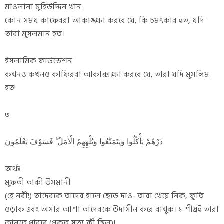
মাওলানা মুহিউদ্দিন খান
কোন সময় কাফেররা আকাঙ্ক্ষা করবে যে, কি চমৎকার হত, যদি
তারা মুসলমান হত।
ইসলামিক ফাউন্ডেশন
কখনও কখনও কাফিররা আকাক্সক্ষা করবে যে, তারা যদি মুসলিম
হত!
৩
ذَرْهُمْ يَأْكُلُوا وَيَتَمَتَّعُوا وَيُلْهِهِمُ الْأَمَلُ ۖ فَسَوْفَ يَعْلَمُونَ
অর্থঃ
মুফতী তাকী উসমানী
(হে নবী!) তাদেরকে তাদের হালে ছেড়ে দাও- তারা খেয়ে নিক, ফুর্তি
ওড়াক এবং অসার আশা তাদেরকে উদাসীন করে রাখুক। ১ শীঘ্রই তারা
জানতে পারবে (প্রকৃত সত্য কী ছিল)।