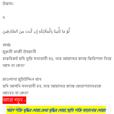
উন্মাদ।
৭
لَّوْ مَا تَأْتِينَا بِالْمَلَائِكَةِ إِن كُنتَ مِنَ الصَّادِقِينَ
অর্থঃ
মুফতী তাকী উসমানী
বাস্তবিকই যদি তুমি সত্যবাদী হও, তবে আমাদের কাছে ফিরিশতা নিয়ে
আস না কেন?
মাওলানা মুহিউদ্দিন খান
যদি আপনি সত্যবাদী হন, তবে আমাদের কাছে ফেরেশতাদেরকে
আনেন না কেন?
আরো পড়ুন :-
স্মরণ শক্তি বৃদ্ধির দোয়া,মেধা বৃদ্ধির দোয়া,স্মৃতি শক্তি বাড়ানোর দোয়া!