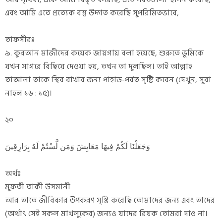
এবং আমি এতে প্রত্যেক বস্তু উদ্গত করেছি সুপরিমিতভাবে,
তাফসীরঃ
৯. কুরআন মাজীদের কয়েক জায়গায় বলা হয়েছে, শুরুতে ভূমিকে
যখন সাগরে বিছিয়ে দেওয়া হয়, তখন তা দুলছিল। তাই আল্লাহ
তাআলা তাকে স্থির রাখার জন্য পাহাড়-পর্বত সৃষ্টি করেন (দেখুন, সূরা
নাহল ১৬ : ১৫)।
২০
وَجَعَلْنَا لَكُمْ فِيهَا مَعَايِشَ وَمَن لَّسْتُمْ لَهُ بِرَازِقِينَ
অর্থঃ
মুফতী তাকী উসমানী
আর তাতে জীবিকার উপকরণ সৃষ্টি করেছি তোমাদের জন্য এবং তাদের
(অর্থাৎ সেই সকল মাখলুকের) জন্যও যাদের রিযক তোমরা দাও না।