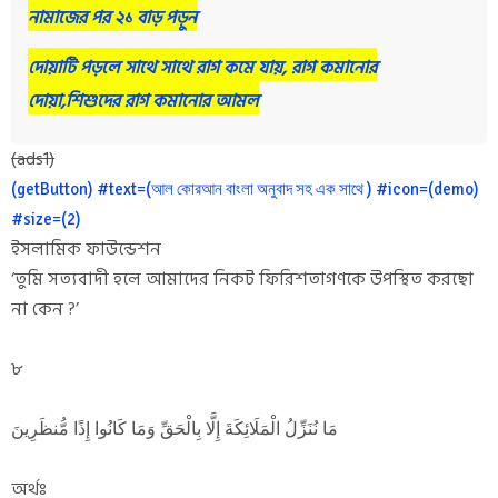
নামাজের পর ২১ বাড় পড়ুন
দোয়াটি পড়লে সাথে সাথে রাগ কমে যায়, রাগ কমানোর
দোয়া,শিশুদের রাগ কমানোর আমল
(ads1)
(getButton) #text=(আল কোরআন বাংলা অনুবাদ সহ এক সাথে ) #icon=(demo)
#size=(2)
ইসলামিক ফাউন্ডেশন
‘তুমি সত্যবাদী হলে আমাদের নিকট ফিরিশতাগণকে উপস্থিত করছো
না কেন ?’
৮
مَا نُنَزِّلُ الْمَلَائِكَةَ إِلَّا بِالْحَقِّ وَمَا كَانُوا إِذًا مُّنظَرِينَ
অর্থঃ