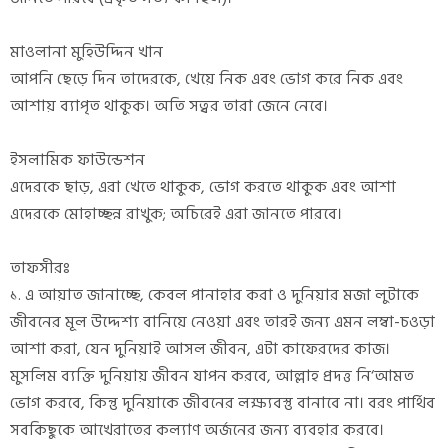
মাওলানা মুহিউদ্দিন খান
আপনি ছেড়ে দিন তাদেরকে, খেয়ে নিক এবং ভোগ করে নিক এবং
আশায় ব্যাপৃত থাকুক। অতি সত্বর তারা জেনে নেবে।
ইসলামিক ফাউন্ডেশন
এদেরকে ছাড়, এরা খেতে থাকুক, ভোগ করতে থাকুক এবং আশা
এদেরকে মোহাচ্ছন্ন রাখুক; অচিরেই এরা জানতে পারবে।
তাফসীরঃ
১. এ আয়াত জানাচ্ছে, কেবল পানাহার করা ও দুনিয়ার মজা লুটাকে
জীবনের মূল উদ্দেশ্য বানিয়ে নেওয়া এবং তারই জন্য এমন লম্বা-চওড়া
আশা করা, যেন দুনিয়াই আসল জীবন, এটা কাফেরদের কাজ।
মুসলিম ব্যক্তি দুনিয়ায় জীবন যাপন করবে, আল্লাহ প্রদত্ত নি‘আমত
ভোগ করবে, কিন্তু দুনিয়াকে জীবনের লক্ষ্যবস্তু বানাবে না। বরং পার্থিব
সবকিছুকে আখেরাতের কল্যাণ অর্জনের জন্য ব্যবহার করবে।