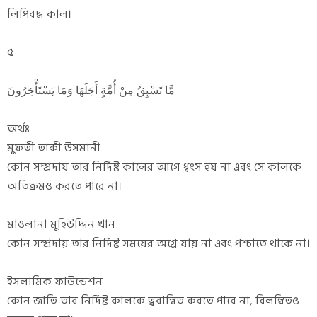
লিপিবদ্ধ কাল।
৫
مَّا تَسْبِقُ مِنْ أُمَّةٍ أَجَلَهَا وَمَا يَسْتَأْخِرُونَ
অর্থঃ
মুফতী তাকী উসমানী
কোন সম্প্রদায় তার নির্দিষ্ট কালের আগে ধ্বংস হয় না এবং সে কালকে
অতিক্রমও করতে পারে না।
মাওলানা মুহিউদ্দিন খান
কোন সম্প্রদায় তার নির্দিষ্ট সময়ের অগ্রে যায় না এবং পশ্চাতে থাকে না।
ইসলামিক ফাউন্ডেশন
কোন জাতি তার নির্দিষ্ট কালকে ত্বরান্বিত করতে পারে না, বিলম্বিতও