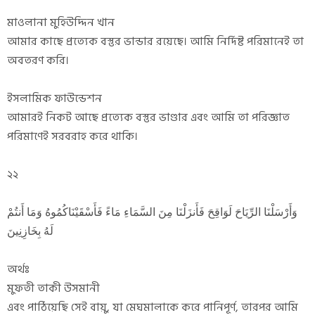
মাওলানা মুহিউদ্দিন খান
আমার কাছে প্রত্যেক বস্তুর ভান্ডার রয়েছে। আমি নির্দিষ্ট পরিমানেই তা
অবতরণ করি।
ইসলামিক ফাউন্ডেশন
আমারই নিকট আছে প্রত্যেক বস্তুর ভাণ্ডার এবং আমি তা পরিজ্ঞাত
পরিমাণেই সরবরাহ করে থাকি।
২২
وَأَرْسَلْنَا الرِّيَاحَ لَوَاقِحَ فَأَنزَلْنَا مِنَ السَّمَاءِ مَاءً فَأَسْقَيْنَاكُمُوهُ وَمَا أَنتُمْ
لَهُ بِخَازِنِينَ
অর্থঃ
মুফতী তাকী উসমানী
এবং পাঠিয়েছি সেই বায়ু, যা মেঘমালাকে করে পানিপূর্ণ, তারপর আমি