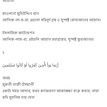
আয়াত।
মাওলানা মুহিউদ্দিন খান
আলিফ-লা-ম-রা; এগুলো পরিপূর্ণ গ্রন্থ ও সুস্পষ্ট কোরআনের আয়াত।
ইসলামিক ফাউন্ডেশন
আলিফ-লাম-রা, এইগুলি আয়াত মহাগ্রন্থের, সুস্পষ্ট কুরআনের।
২
رُّبَمَا يَوَدُّ الَّذِينَ كَفَرُوا لَوْ كَانُوا مُسْلِمِينَ
অর্থঃ
মুফতী তাকী উসমানী
একটা সময় আসবে, যখন কাফেরগণ আকাঙ্ক্ষা ব্যক্ত করবে, তারা
যদি মুসলিম হয়ে যেত!