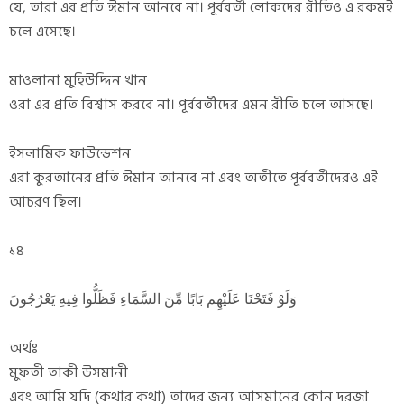
যে, তারা এর প্রতি ঈমান আনবে না। পূর্ববর্তী লোকদের রীতিও এ রকমই
চলে এসেছে।
মাওলানা মুহিউদ্দিন খান
ওরা এর প্রতি বিশ্বাস করবে না। পূর্ববর্তীদের এমন রীতি চলে আসছে।
ইসলামিক ফাউন্ডেশন
এরা কুরআনের প্রতি ঈমান আনবে না এবং অতীতে পূর্ববর্তীদেরও এই
আচরণ ছিল।
১৪
وَلَوْ فَتَحْنَا عَلَيْهِم بَابًا مِّنَ السَّمَاءِ فَظَلُّوا فِيهِ يَعْرُجُونَ
অর্থঃ
মুফতী তাকী উসমানী
এবং আমি যদি (কথার কথা) তাদের জন্য আসমানের কোন দরজা