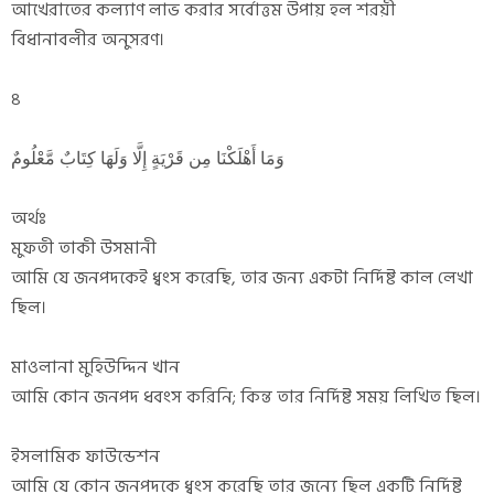
আখেরাতের কল্যাণ লাভ করার সর্বোত্তম উপায় হল শরয়ী
বিধানাবলীর অনুসরণ।
৪
وَمَا أَهْلَكْنَا مِن قَرْيَةٍ إِلَّا وَلَهَا كِتَابٌ مَّعْلُومٌ
অর্থঃ
মুফতী তাকী উসমানী
আমি যে জনপদকেই ধ্বংস করেছি, তার জন্য একটা নির্দিষ্ট কাল লেখা
ছিল।
মাওলানা মুহিউদ্দিন খান
আমি কোন জনপদ ধবংস করিনি; কিন্ত তার নির্দিষ্ট সময় লিখিত ছিল।
ইসলামিক ফাউন্ডেশন
আমি যে কোন জনপদকে ধ্বংস করেছি তার জন্যে ছিল একটি নির্দিষ্ট