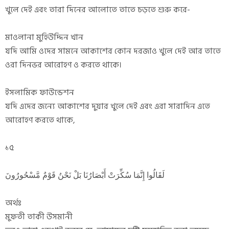
খুলে দেই এবং তারা দিনের আলোতে তাতে চড়তে শুরু করে-
মাওলানা মুহিউদ্দিন খান
যদি আমি ওদের সামনে আকাশের কোন দরজাও খুলে দেই আর তাতে
ওরা দিনভর আরোহণ ও করতে থাকে।
ইসলামিক ফাউন্ডেশন
যদি এদের জন্যে আকাশের দুয়ার খুলে দেই এবং এরা সারাদিন এতে
আরোহণ করতে থাকে,
১৫
لَقَالُوا إِنَّمَا سُكِّرَتْ أَبْصَارُنَا بَلْ نَحْنُ قَوْمٌ مَّسْحُورُونَ
অর্থঃ
মুফতী তাকী উসমানী