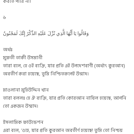
করতে পারে না।
৬
وَقَالُوا يَا أَيُّهَا الَّذِي نُزِّلَ عَلَيْهِ الذِّكْرُ إِنَّكَ لَمَجْنُونٌ
অর্থঃ
মুফতী তাকী উসমানী
তারা বলে, হে ওই ব্যক্তি, যার প্রতি এই উপদেশবাণী (অর্থাৎ কুরআন)
অবতীর্ণ করা হয়েছে, তুমি নিশ্চিতরূপেই উন্মাদ।
মাওলানা মুহিউদ্দিন খান
তারা বললঃ হে ঐ ব্যক্তি, যার প্রতি কোরআন নাযিল হয়েছে, আপনি
তো একজন উম্মাদ।
ইসলামিক ফাউন্ডেশন
এরা বলে, ‘ওহে, যার প্রতি কুরআন অবতীর্ণ হয়েছে! তুমি তো নিশ্চয়