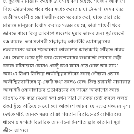
৮. কুরআন মাজীদে কয়েক জায়গায় বলা হয়েছে, শয়তান আকাশে
গিয়ে ঊর্ধ্বজগতের খবরাখবর সংগ্রহ করতে চায়। উদ্দেশ্য সেসব খবর
অতীন্দ্রিয়বাদী ও জ্যোতিষীদেরকে সরবরাহ করা, যাতে তারা তার
মাধ্যমে মানুষকে বিশ্বাস করাতে সক্ষম হয় যে, তারা গায়েবী খবর
জানতে পারে। কিন্তু আকাশে প্রবেশের দুয়ার তাদের জন্য পূর্ব থেকেই
বন্ধ রয়েছে। তবে মহানবী সাল্লাল্লাহু আলাইহি ওয়াসাল্লামের
শুভাগমনের আগে শয়তানেরা আকাশের কাছাকাছি পৌঁছতে পারত
এবং সেখান থেকে চুরি করে ফেরেশতাদের কথাবার্তা শোনার চেষ্টা
করত। ঘটনাক্রমে কোনও একটু কথা কানে পড়ে গেলে তার সাথে
অসংখ্য মিথ্যা মিলিয়ে অতীন্দ্রিয়বাদীদের কাছে পৌঁছাত। এভাবে
অতীন্দ্রিয়বাদীদের দু’-একটি কথা ফলেও যেত। কিন্তু মহানবী সাল্লাল্লাহু
আলাইহি ওয়াসাল্লামের শুভাগমনের পর তাদের আকাশের কাছে
যাওয়াও বন্ধ করে দেওয়া হল। এখন তারা সে রকম চেষ্টা করলে জ্বলন্ত
উল্কা ছুঁড়ে তাড়িয়ে দেওয়া হয়। আকাশে আমরা যে নক্ষত্র পতনের দৃশ্য
দেখতে পাই, অনেক সময় তা এই শয়তান বিতাড়নেরই ব্যাপার হয়ে
থাকে। এ সম্পর্কে বিস্তারিত আলোচনা ইনশাআল্লাহ তাআলা সূরা
জীনে আসবে।