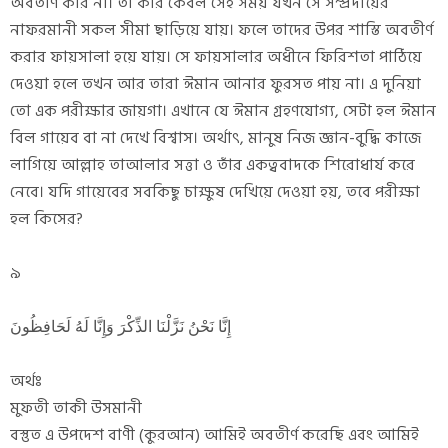
অবতীর্ণ করি না। তা করি কেবল সেই সময় যখন সে সম্প্রদায়ের
নাফরমানী সকল সীমা ছাড়িয়ে যায়। ফলে তাদের উপর শাস্তি অবতীর্ণ
করার ফায়সালা হয়ে যায়। সে ফায়সালার অধীনে ফিরিশতা পাঠিয়ে
দেওয়া হলে তখন আর তারা ঈমান আনার ফুরসত পায় না। এ দুনিয়া
তো এক পরীক্ষার জায়গা। এখানে যে ঈমান গ্রহণযোগ্য, সেটা হল ঈমান
বিল গায়েব বা না দেখে বিশ্বাস। অর্থাৎ, মানুষ নিজ জ্ঞান-বুদ্ধি কাজে
লাগিয়ে আল্লাহ তাআলার সত্তা ও তাঁর একত্ববাদকে শিরোধার্য করে
নেবে। যদি গায়েবের সবকিছু চাক্ষুষ দেখিয়ে দেওয়া হয়, তবে পরীক্ষা
হল কিসের?
৯
إِنَّا نَحْنُ نَزَّلْنَا الذِّكْرَ وَإِنَّا لَهُ لَحَافِظُونَ
অর্থঃ
মুফতী তাকী উসমানী
বস্তুত এ উপদেশ বাণী (কুরআন) আমিই অবতীর্ণ করেছি এবং আমিই