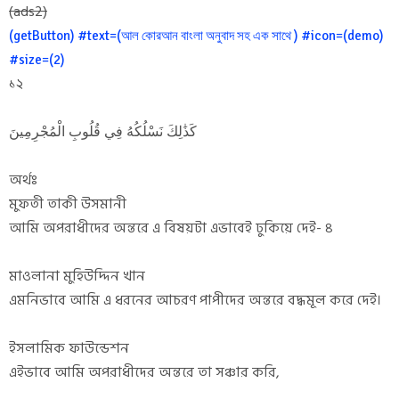
(ads2)
(getButton) #text=(আল কোরআন বাংলা অনুবাদ সহ এক সাথে ) #icon=(demo)
#size=(2)
১২
كَذَٰلِكَ نَسْلُكُهُ فِي قُلُوبِ الْمُجْرِمِينَ
অর্থঃ
মুফতী তাকী উসমানী
আমি অপরাধীদের অন্তরে এ বিষয়টা এভাবেই ঢুকিয়ে দেই- ৪
মাওলানা মুহিউদ্দিন খান
এমনিভাবে আমি এ ধরনের আচরণ পাপীদের অন্তরে বদ্ধমূল করে দেই।
ইসলামিক ফাউন্ডেশন
এইভাবে আমি অপরাধীদের অন্তরে তা সঞ্চার করি,