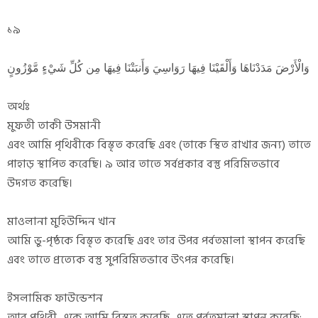
১৯
وَالْأَرْضَ مَدَدْنَاهَا وَأَلْقَيْنَا فِيهَا رَوَاسِيَ وَأَنبَتْنَا فِيهَا مِن كُلِّ شَيْءٍ مَّوْزُونٍ
অর্থঃ
মুফতী তাকী উসমানী
এবং আমি পৃথিবীকে বিস্তৃত করেছি এবং (তাকে স্থিত রাখার জন্য) তাতে
পাহাড় স্থাপিত করেছি। ৯ আর তাতে সর্বপ্রকার বস্তু পরিমিতভাবে
উদগত করেছি।
মাওলানা মুহিউদ্দিন খান
আমি ভু-পৃষ্ঠকে বিস্তৃত করেছি এবং তার উপর পর্বতমালা স্থাপন করেছি
এবং তাতে প্রত্যেক বস্তু সুপরিমিতভাবে উৎপন্ন করেছি।
ইসলামিক ফাউন্ডেশন
আর পৃথিবী, একে আমি বিস্তৃত করেছি, এতে পর্বতমালা স্থাপন করেছি;