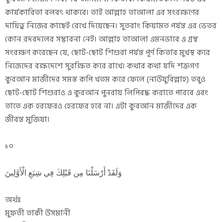
কার্যকারিতা বলবৎ থাকবে। তাই আল্লাহ তাআলা এর সংরক্ষণের
দায়িত্ব নিজের কাছেই রেখে দিয়েছেন। সুতরাং কিয়ামত পর্যন্ত এর ভেতর
কোন রদবদলের সম্ভাবনা নেই। আল্লাহ তাআলা এমনভাবে এ গ্রন্থ
সংরক্ষণ করেছেন যে, ছোট-ছোট শিশুরা পর্যন্ত পূর্ণ কিতাব মুখস্থ করে
নিজেদের বক্ষদেশে সুরক্ষিত করে রাখে। কথার কথা যদি শত্রুগণ
কুরআন মাজীদের সমস্ত কপি খতম করে ফেলে (নাউযুবিল্লাহ) তবুও
ছোট-ছোট শিশুরাও এ কুরআন পুনরায় লিপিবদ্ধ করাতে পারবে এবং
তাতে এক হরফেরও হেরফের হবে না। এটা কুরআন মাজীদের এক
জীবন্ত মুজিযা।
১০
وَلَقَدْ أَرْسَلْنَا مِن قَبْلِكَ فِي شِيَعِ الْأَوَّلِينَ
অর্থঃ
মুফতী তাকী উসমানী