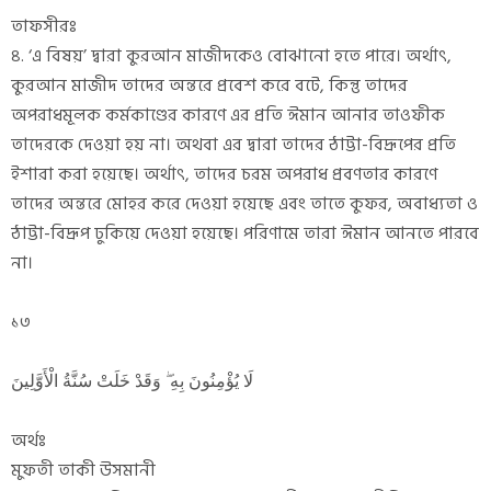
তাফসীরঃ
৪. ‘এ বিষয়’ দ্বারা কুরআন মাজীদকেও বোঝানো হতে পারে। অর্থাৎ,
কুরআন মাজীদ তাদের অন্তরে প্রবেশ করে বটে, কিন্তু তাদের
অপরাধমূলক কর্মকাণ্ডের কারণে এর প্রতি ঈমান আনার তাওফীক
তাদেরকে দেওয়া হয় না। অথবা এর দ্বারা তাদের ঠাট্টা-বিদ্রূপের প্রতি
ইশারা করা হয়েছে। অর্থাৎ, তাদের চরম অপরাধ প্রবণতার কারণে
তাদের অন্তরে মোহর করে দেওয়া হয়েছে এবং তাতে কুফর, অবাধ্যতা ও
ঠাট্টা-বিদ্রূপ ঢুকিয়ে দেওয়া হয়েছে। পরিণামে তারা ঈমান আনতে পারবে
না।
১৩
لَا يُؤْمِنُونَ بِهِ ۖ وَقَدْ خَلَتْ سُنَّةُ الْأَوَّلِينَ
অর্থঃ
মুফতী তাকী উসমানী