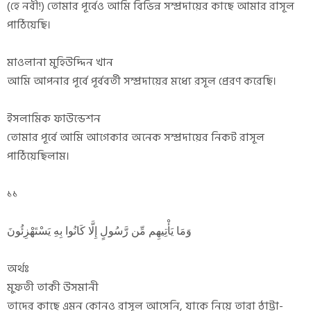
(হে নবী!) তোমার পূর্বেও আমি বিভিন্ন সম্প্রদায়ের কাছে আমার রাসূল
পাঠিয়েছি।
মাওলানা মুহিউদ্দিন খান
আমি আপনার পূর্বে পূর্ববর্তী সম্প্রদায়ের মধ্যে রসূল প্রেরণ করেছি।
ইসলামিক ফাউন্ডেশন
তোমার পূর্বে আমি আগেকার অনেক সম্প্রদায়ের নিকট রাসূল
পাঠিয়েছিলাম।
১১
وَمَا يَأْتِيهِم مِّن رَّسُولٍ إِلَّا كَانُوا بِهِ يَسْتَهْزِئُونَ
অর্থঃ
মুফতী তাকী উসমানী
তাদের কাছে এমন কোনও রাসূল আসেনি, যাকে নিয়ে তারা ঠাট্টা-