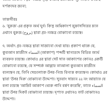
দর্শকদের জন্যে;
তাফসীরঃ
৬. ‘বুরূজ’-এর প্রকৃত অর্থ দুর্গ। কিন্তু অধিকাংশ মুফাসসিরের মতে
এখানে বুরূজ (بروج) দ্বারা গ্রহ-নক্ষত্র বোঝানো হয়েছে।
৭. অর্থাৎ গ্রহ-নক্ষত্র দ্বারা সাজানো দেখা যায়। প্রকাশ থাকে যে,
কুরআন মাজীদে السماء (আকাশ) শব্দটি স্থানভেদে বিভিন্ন অর্থে
ব্যবহৃত হয়েছে। কোথাও এর দ্বারা সেই সাত আকাশের কোনও একটি
বোঝানো হয়েছে, যে সম্পর্কে আল্লাহ তাআলা কুরআন মাজীদে
বলেছেন যে, তিনি সেগুলোকে উপর-নিচে বিন্যস্ত করেছেন। কোথাও এর
দ্বারা ‘উপর দিক’ বোঝানো উদ্দেশ্য। সুতরাং সামনে ২২ নং আয়াতে যে
বলা হয়েছে ‘আমিই আকাশ থেকে পানি বর্ষণ করেছি’, তাতে السماء
দ্বারা উপর দিকই বোঝানো হয়েছে। দৃশ্যত এখানেও তাই বোঝানেও
উদ্দেশ্য।