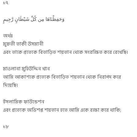
১৭
وَحَفِظْنَاهَا مِن كُلِّ شَيْطَانٍ رَّجِيمٍ
অর্থঃ
মুফতী তাকী উসমানী
এবং তাকে প্রত্যেক বিতাড়িত শয়তান থেকে সংরক্ষিত করে রেখেছি।
মাওলানা মুহিউদ্দিন খান
আমি আকাশকে প্রত্যেক বিতাড়িত শয়তান থেকে নিরাপদ করে
দিয়েছি।
ইসলামিক ফাউন্ডেশন
এবং প্রত্যেক অভিশপ্ত শয়তান হতে আমি একে রক্ষা করে থাকি;
১৮