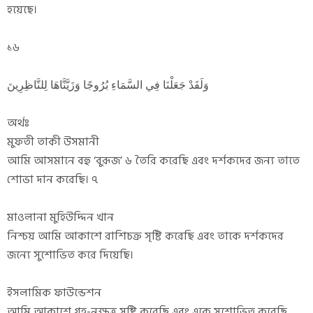
হয়েছে।
১৬
وَلَقَدْ جَعَلْنَا فِي السَّمَاءِ بُرُوجًا وَزَيَّنَّاهَا لِلنَّاظِرِينَ
অর্থঃ
মুফতী তাকী উসমানী
আমি আসমানে বহু ‘বুরূজ’ ৬ তৈরি করেছি এবং দর্শকদের জন্য তাতে
শোভা দান করেছি। ৭
মাওলানা মুহিউদ্দিন খান
নিশ্চয় আমি আকাশে রাশিচক্র সৃষ্টি করেছি এবং তাকে দর্শকদের
জন্যে সুশোভিত করে দিয়েছি।
ইসলামিক ফাউন্ডেশন
আমি আকাশে গ্রহ-নক্ষত্র সৃষ্টি করেছি এবং একে সুশোভিত করেছি