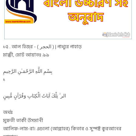
১৫ . আল হিজ্‌র - ( الحجر ) | পাথুরে পাহাড়
মাক্কী, মোট আয়াতঃ ৯৯
بِسْمِ اللَّهِ الرَّحْمَـٰنِ الرَّحِيمِ
১
الر ۚ تِلْكَ آيَاتُ الْكِتَابِ وَقُرْآنٍ مُّبِينٍ
অর্থঃ
মুফতী তাকী উসমানী
আলিফ-লাম-রা। এগুলো (আল্লাহর) কিতাব ও সুস্পষ্ট কুরআনের