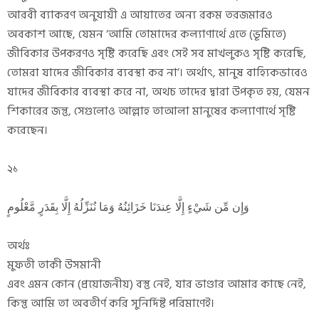
আরবী ব্যাকরণ অনুযায়ী এ আয়াতের অন্য রকম তরজমারও
অবকাশ আছে, যেমন ‘আমি তোমাদের কল্যাণার্থে এতে (ভূমিতে)
জীবিকার উপকরণও সৃষ্টি করেছি এবং সেই সব মাখলুকও সৃষ্টি করেছি,
তোমরা যাদের জীবিকার ব্যবস্থা কর না’। অর্থাৎ, মানুষ বাহ্যিকভাবেও
যাদের জীবিকার ব্যবস্থা করে না, অথচ তাদের দ্বারা উপকৃত হয়, যেমন
শিকারের জন্তু, সেগুলোও আল্লাহ তাআলা মানুষের কল্যাণার্থে সৃষ্টি
করেছেন।
২১
وَإِن مِّن شَيْءٍ إِلَّا عِندَنَا خَزَائِنُهُ وَمَا نُنَزِّلُهُ إِلَّا بِقَدَرٍ مَّعْلُومٍ
অর্থঃ
মুফতী তাকী উসমানী
এবং এমন কোন (প্রয়োজনীয়) বস্তু নেই, যার ভাণ্ডার আমার কাছে নেই,
কিন্তু আমি তা অবতীর্ণ করি সুনির্দিষ্ট পরিমাণেই।