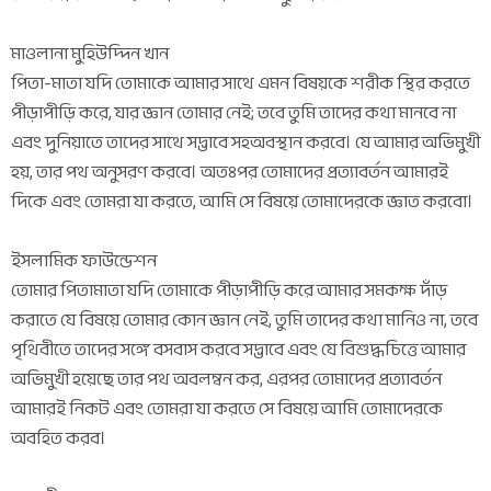
মাওলানা মুহিউদ্দিন খান
পিতা-মাতা যদি তোমাকে আমার সাথে এমন বিষয়কে শরীক স্থির করতে
পীড়াপীড়ি করে, যার জ্ঞান তোমার নেই; তবে তুমি তাদের কথা মানবে না
এবং দুনিয়াতে তাদের সাথে সদ্ভাবে সহঅবস্থান করবে। যে আমার অভিমুখী
হয়, তার পথ অনুসরণ করবে। অতঃপর তোমাদের প্রত্যাবর্তন আমারই
দিকে এবং তোমরা যা করতে, আমি সে বিষয়ে তোমাদেরকে জ্ঞাত করবো।
ইসলামিক ফাউন্ডেশন
তোমার পিতামাতা যদি তোমাকে পীড়াপীড়ি করে আমার সমকক্ষ দাঁড়
করাতে যে বিষয়ে তোমার কোন জ্ঞান নেই, তুমি তাদের কথা মানিও না, তবে
পৃথিবীতে তাদের সঙ্গে বসবাস করবে সদ্ভাবে এবং যে বিশুদ্ধচিত্তে আমার
অভিমুখী হয়েছে তার পথ অবলম্বন কর, এরপর তোমাদের প্রত্যাবর্তন
আমারই নিকট এবং তোমরা যা করতে সে বিষয়ে আমি তোমাদেরকে
অবহিত করব।