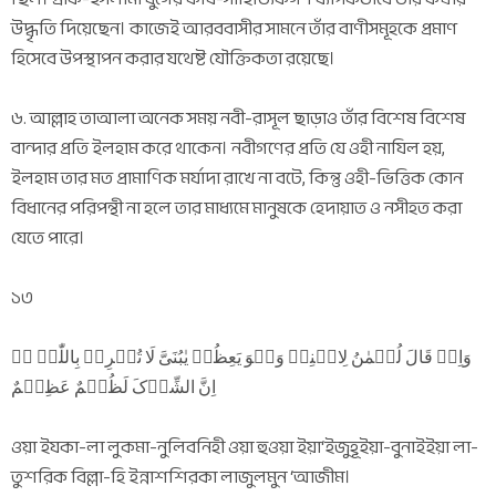
উদ্ধৃতি দিয়েছেন। কাজেই আরববাসীর সামনে তাঁর বাণীসমূহকে প্রমাণ
হিসেবে উপস্থাপন করার যথেষ্ট যৌক্তিকতা রয়েছে।
৬. আল্লাহ তাআলা অনেক সময় নবী-রাসূল ছাড়াও তাঁর বিশেষ বিশেষ
বান্দার প্রতি ইলহাম করে থাকেন। নবীগণের প্রতি যে ওহী নাযিল হয়,
ইলহাম তার মত প্রামাণিক মর্যাদা রাখে না বটে, কিন্তু ওহী-ভিত্তিক কোন
বিধানের পরিপন্থী না হলে তার মাধ্যমে মানুষকে হেদায়াত ও নসীহত করা
যেতে পারে।
১৩
وَاِذۡ قَالَ لُقۡمٰنُ لِابۡنِہٖ وَہُوَ یَعِظُہٗ یٰبُنَیَّ لَا تُشۡرِکۡ بِاللّٰہِ ؕؔ
اِنَّ الشِّرۡکَ لَظُلۡمٌ عَظِیۡمٌ
ওয়া ইযকা-লা লুকমা-নুলিবনিহী ওয়া হুওয়া ইয়া‘ইজুহূইয়া-বুনাইইয়া লা-
তুশরিক বিল্লা-হি ইন্নাশশিরকা লাজুলমুন ‘আজীম।