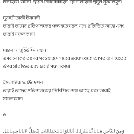
উলাইকা ‘আলা-হুদাম মিররাব্বিহিম ওয়া উলাইকা হুমুল মুফলিহূন।
মুফতী তাকী উসমানী
তারাই তাদের প্রতিপালকের পক্ষ হতে সরল পথে প্রতিষ্ঠিত আছে এবং
তারাই সফলকাম।
মাওলানা মুহিউদ্দিন খান
এসব লোকই তাদের পরওয়ারদেগারের তরফ থেকে আগত হেদায়েতের
উপর প্রতিষ্ঠিত এবং এরাই সফলকাম।
ইসলামিক ফাউন্ডেশন
তারাই তাদের প্রতিপালকের নির্দেশিত পথে আছে এবং তারাই
সফলকাম।
৬
وَمِنَ النَّاسِ مَنۡ یَّشۡتَرِیۡ لَہۡوَ الۡحَدِیۡثِ لِیُضِلَّ عَنۡ سَبِیۡلِ