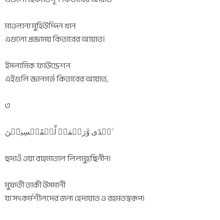
মাওলানা মুহিউদ্দিন খান
এগুলো প্রজ্ঞাময় কিতাবের আয়াত।
ইসলামিক ফাউন্ডেশন
এইগুলি জ্ঞানগর্ভ কিতাবের আয়াত,
৩
ہُدًی وَّرَحۡمَۃً لِّلۡمُحۡسِنِیۡنَ ۙ
হুদাওঁ ওয়া রাহমাতাল লিলমুহছিনীন।
মুফতী তাকী উসমানী
যা সৎকর্মশীলদের জন্য হেদায়াত ও রহমতস্বরূপ।