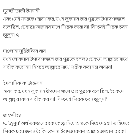
মুফতী তাকী উসমানী
এবং (সেই সময়কে) স্মরণ কর, যখন লুকমান তার পুত্রকে উপদেশচ্ছলে
বলেছিল, হে বাছা! আল্লাহর সাথে শিরক করো না। নিশ্চয়ই শিরক চরম
জুলুম। ৭
মাওলানা মুহিউদ্দিন খান
যখন লোকমান উপদেশচ্ছলে তার পুত্রকে বললঃ হে বৎস, আল্লাহর সাথে
শরীক করো না। নিশ্চয় আল্লাহর সাথে শরীক করা মহা অন্যায়।
ইসলামিক ফাউন্ডেশন
স্মরণ কর, যখন লুকমান উপদেশচ্ছলে তার পুত্রকে বলেছিল, ‘হে বৎস!
আল্লাহ্ র কোন শরীক কর না। নিশ্চয়ই শিরক চরম জুলুম।’
তাফসীরঃ
৭. ‘জুলুম’ অর্থ একজনের হক কেড়ে নিয়ে অন্যকে দিয়ে দেওয়া। এ হিসেবে
শিরক চরম জুলুম বৈকি! কেননা ইবাদত কেবল আল্লাহ তাআলার হক।