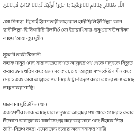
اللّٰہِ بِغَیۡرِ عِلۡمٍ ٭ۖ وَّیَتَّخِذَہَا ہُزُوًا ؕ اُولٰٓئِکَ لَہُمۡ عَذَابٌ مُّہِیۡنٌ
ওয়া মিনান্না-ছি মাইঁ ইয়াশতারী লাহওয়াল হাদীছিলিইউদিল্লা ‘আন
ছাবীলিল্লা-হি বিগাইরি ‘ইলমিওঁ ওয়া ইয়াত্তাখিযাহা-হুঝুওয়ান উলাইকা
লাহুম ‘আযা-বুম মুহীন।
মুফতী তাকী উসমানী
কতক মানুষ এমন, যারা অজ্ঞতাবশত আল্লাহর পথ থেকে মানুষকে বিচ্যুত
করার জন্য খরিদ করে এমন সব কথা, ১ যা আল্লাহ সম্পর্কে উদাসীন করে
দেয় ২ এবং তারা আল্লাহর পথ নিয়ে ঠাট্টা-বিদ্রূপ করে। তাদের জন্য আছে
লাঞ্ছনাকর শাস্তি।
মাওলানা মুহিউদ্দিন খান
একশ্রেণীর লোক আছে যারা মানুষকে আল্লাহর পথ থেকে গোমরাহ করার
উদ্দেশে অবান্তর কথাবার্তা সংগ্রহ করে অন্ধভাবে এবং উহাকে নিয়ে
ঠাট্টা-বিদ্রূপ করে। এদের জন্য রয়েছে অবমাননাকর শাস্তি।