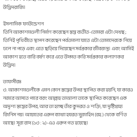
উদ্ভিদরাজি।
ইসলামিক ফাউন্ডেশন
তিনি আকাশমণ্ডলী নির্মাণ করেছেন স্তম্ভ ব্যতীত-তোমরা এটা দেখছ ;
তিনিই পৃথিবীতে স্থাপন করেছেন পর্বতমালা যাতে এটা তোমাদেরকে নিয়ে
ঢলে না পড়ে এবং এতে ছড়িয়ে দিয়েছেন সর্বপ্রকার জীবজন্তু। এবং আমিই
আকাশ হতে বারি বর্ষণ করে এতে উদ্গত করি সর্বপ্রকার কল্যাণকর
উদ্ভিদ।
তাফসীরঃ
৩. আকাশমণ্ডলীকে এমন কোন স্তম্ভের উপর স্থাপিত করা হয়নি, যা কারও
নজরে আসতে পারে বরং আল্লাহ তাআলা তাকে স্থাপিত করেছেন এক
অদৃশ্য স্তম্ভের উপর, আর তা হচ্ছে তাঁর কুদরত ও শক্তি, যা দৃষ্টিগ্রাহ্য
জিনিস নয়। আয়াতের এরূপ ব্যাখ্যা হযরত মুজাহিদ (রহ.) থেকে বর্ণিত
আছে। সূরা রাদ (১৩ : ২)-এও এরূপ গত হয়েছে।