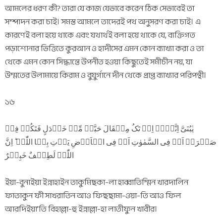
আমলের ধরণ কী? তারা যে কাজ যেভাবে করেন ঠিক সেভাবেই তা
সম্পাদন করা চাই। সমস্ত আমলে তাদেরই পথ অনুসরণ করা চাই। এ
কারণেই বলা হয়ে থাকে এবং যথার্থই বলা হয়ে থাকে যে, ব্যক্তিগত
পড়াশোনার ভিত্তিতে কুরআন ও হাদীসের এমন কোন ব্যাখ্যা করা ও তা
থেকে এমন কোন সিদ্ধান্তে উপনীত হওয়া কিছুতেই সমীচীন নয়, যা
উম্মতের উলামায়ে কিরাম ও বুযুর্গানে দীন থেকে প্রাপ্ত ব্যাখ্যার পরিপন্থী।
১৬
یٰبُنَیَّ اِنَّہَاۤ اِنۡ تَکُ مِثۡقَالَ حَبَّۃٍ مِّنۡ خَرۡدَلٍ فَتَکُنۡ فِیۡ
صَخۡرَۃٍ اَوۡ فِی السَّمٰوٰتِ اَوۡ فِی الۡاَرۡضِ یَاۡتِ بِہَا اللّٰہُ ؕ اِنَّ
اللّٰہَ لَطِیۡفٌ خَبِیۡرٌ
ইয়া-বুনাইয়া ইন্নাহাইন তাকুমিছকা-লা হাব্বাতিম্মিন খারদালিন
ফাতাকুন ফী সাখরাতিন আও ফিছছামা-ওয়া-তি আও ফিল
আরদিইয়া’তি বিহাল্লা-হু ইন্নাল্লা-হা লাতীফুন খাবীর।