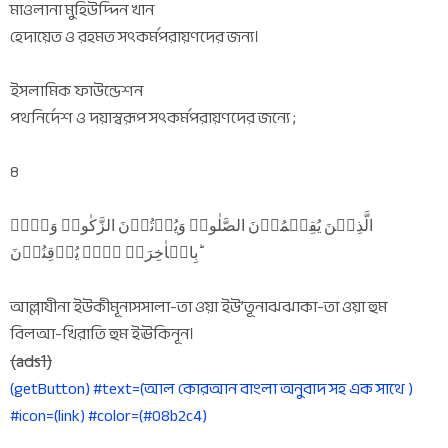
মাওলানা মুহিউদ্দিন খান
হেদায়েত ও রহমত সৎকর্মপরায়ণদের জন্য।
ইসলামিক ফাউন্ডেশন
পথনির্দেশ ও দয়াস্বরূপ সৎকর্মপরায়ণদের জন্যে ;
৪
الَّذِیۡنَ یُقِیۡمُوۡنَ الصَّلٰوۃَ وَیُؤۡتُوۡنَ الزَّکٰوۃَ وَہُمۡ
بِالۡاٰخِرَۃِ ہُمۡ یُوۡقِنُوۡنَ ؕ
আল্লাযীনা ইউকীমূনাসসালা-তা ওয়া ইউ’তূনাঝঝাকা-তা ওয়া হুম
বিলআ-খিরাতি হুম ইঊকিনূন।
(ads1)
(getButton) #text=(আল কোরআন বাংলা অনুবাদ সহ এক সাথে )
#icon=(link) #color=(#08b2c4)