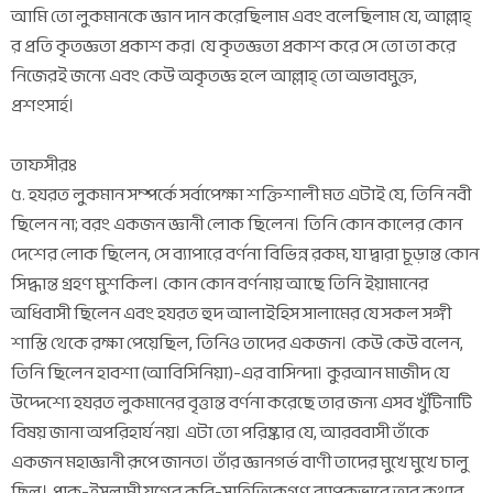
আমি তো লুকমানকে জ্ঞান দান করেছিলাম এবং বলেছিলাম যে, আল্লাহ্
র প্রতি কৃতজ্ঞতা প্রকাশ কর। যে কৃতজ্ঞতা প্রকাশ করে সে তো তা করে
নিজেরই জন্যে এবং কেউ অকৃতজ্ঞ হলে আল্লাহ্ তো অভাবমুক্ত,
প্রশংসার্হ।
তাফসীরঃ
৫. হযরত লুকমান সম্পর্কে সর্বাপেক্ষা শক্তিশালী মত এটাই যে, তিনি নবী
ছিলেন না; বরং একজন জ্ঞানী লোক ছিলেন। তিনি কোন কালের কোন
দেশের লোক ছিলেন, সে ব্যাপারে বর্ণনা বিভিন্ন রকম, যা দ্বারা চূড়ান্ত কোন
সিদ্ধান্ত গ্রহণ মুশকিল। কোন কোন বর্ণনায় আছে তিনি ইয়ামানের
অধিবাসী ছিলেন এবং হযরত হুদ আলাইহিস সালামের যে সকল সঙ্গী
শাস্তি থেকে রক্ষা পেয়েছিল, তিনিও তাদের একজন। কেউ কেউ বলেন,
তিনি ছিলেন হাবশা (আবিসিনিয়া)-এর বাসিন্দা। কুরআন মাজীদ যে
উদ্দেশ্যে হযরত লুকমানের বৃত্তান্ত বর্ণনা করেছে তার জন্য এসব খুঁটিনাটি
বিষয় জানা অপরিহার্য নয়। এটা তো পরিষ্কার যে, আরববাসী তাঁকে
একজন মহাজ্ঞানী রূপে জানত। তাঁর জ্ঞানগর্ভ বাণী তাদের মুখে মুখে চালু
ছিল। প্রাক-ইসলামী যুগের কবি-সাহিত্যিকগণ ব্যাপকভাবে তার কথার