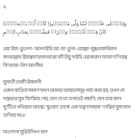
৭
وَاِذَا تُتۡلٰی عَلَیۡہِ اٰیٰتُنَا وَلّٰی مُسۡتَکۡبِرًا کَاَنۡ لَّمۡ یَسۡمَعۡہَا
کَاَنَّ فِیۡۤ اُذُنَیۡہِ وَقۡرًا ۚ فَبَشِّرۡہُ بِعَذَابٍ اَلِیۡمٍ
ওয়া ইযা-তুতলা-‘আলাইহি আ-য়া-তুনা-ওয়াল্লা-মুছতাকবিরান
কাআল্লাম ইয়াছমা‘হাকাআন্না ফী উযু নাইহি ওয়াকরান ফাবাশশিরহু
বি‘আযা-বিন আলীম।
মুফতী তাকী উসমানী
এরূপ ব্যক্তির সামনে যখন আমার আয়াতসমূহ পাঠ করা হয়, তখন সে
দম্ভভরে মুখ ফিরিয়ে নেয়, যেন সে তা শুনতেই পায়নি, যেন তার কান
দু’টিতে বধিরতা আছে। সুতরাং তাকে এক যন্ত্রণাদায়ক শাস্তির সুসংবাদ
শুনিয়ে দাও।
মাওলানা মুহিউদ্দিন খান