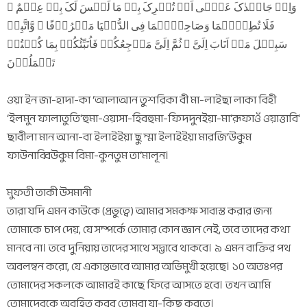
وَاِنۡ جَاہَدٰکَ عَلٰۤی اَنۡ تُشۡرِکَ بِیۡ مَا لَیۡسَ لَکَ بِہٖ عِلۡمٌ ۙ
فَلَا تُطِعۡہُمَا وَصَاحِبۡہُمَا فِی الدُّنۡیَا مَعۡرُوۡفًا ۫ وَّاتَّبِعۡ
سَبِیۡلَ مَنۡ اَنَابَ اِلَیَّ ۚ ثُمَّ اِلَیَّ مَرۡجِعُکُمۡ فَاُنَبِّئُکُمۡ بِمَا کُنۡتُمۡ
تَعۡمَلُوۡنَ
ওয়া ইন জা-হাদা-কা ‘আলাআন তুশরিকা বী মা-লাইছা লাকা বিহী
‘ইলমুন ফালাতুতি‘হুমা-ওয়াসা-হিবহুমা-ফিদদুনইয়া-মা‘রূফাওঁ ওয়াত্তাবি‘
ছাবীলা মান আনা-বা ইলাইইয়া ছু ম্মা ইলাইইয়া মারজি‘উকুম
ফাউনাব্বিউকুম বিমা-কুনতুম তা‘মালূন।
মুফতী তাকী উসমানী
তারা যদি এমন কাউকে (প্রভুত্বে) আমার সমকক্ষ সাব্যস্ত করার জন্য
তোমাকে চাপ দেয়, যে সম্পর্কে তোমার কোন জ্ঞান নেই, তবে তাদের কথা
মানবে না। তবে দুনিয়ায় তাদের সাথে সদ্ভাবে থাকবে। ৯ এমন ব্যক্তির পথ
অবলম্বন করো, যে একান্তভাবে আমার অভিমুখী হয়েছে। ১০ অতঃপর
তোমাদের সকলকে আমারই কাছে ফিরে আসতে হবে। তখন আমি
তোমাদেরকে অবহিত করব তোমরা যা-কিছু করতে।