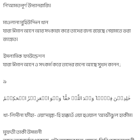
নি‘আমতপূর্ণ উদ্যানরাজি।
মাওলানা মুহিউদ্দিন খান
যারা ঈমান আনে আর সৎকাজ করে তাদের জন্য রয়েছে নেয়ামতে ভরা
জান্নাত।
ইসলামিক ফাউন্ডেশন
যারা ঈমান আনে ও সৎকর্ম করে তাদের জন্যে আছে সুখদ কানন ;
৯
خٰلِدِیۡنَ فِیۡہَا ؕ وَعۡدَ اللّٰہِ حَقًّا ؕ وَہُوَ الۡعَزِیۡزُ الۡحَکِیۡمُ
খা-লিদীনা ফীহা- ওয়া‘দাল্লা-হি হাক্কাওঁ ওয়া হুওয়াল ‘আঝীঝুল হাকীম।
মুফতী তাকী উসমানী