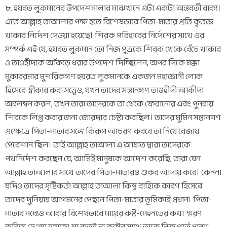
৮. হযরত লুকমানের উপদেশমালার মাঝখানে এটা একটা অন্তবর্তী বাক্য।
এতে আল্লাহ তাআলার পক্ষ হতে বিশেষভাবে পিতা-মাতার প্রতি কৃতজ্ঞ
থাকার নির্দেশ দেওয়া হয়েছে। শিরক পরিহারের নির্দেশের সাথে এর
সম্পর্ক এই যে, হযরত লুকমান তো নিজ পুত্রকে শিরক থেকে বেঁচে থাকার
ও তাওহীদকে আঁকড়ে ধরার উপদেশ দিচ্ছিলেন, অপর দিকে মক্কা
মুকাররমার মুশরিকগণ হযরত লুকমানকে একজন মহাজ্ঞানী লোক
হিসেবে স্বীকার করা সত্ত্বেও, যখন তাদের সন্তানগণ তাওহীদী আকীদা
অবলম্বন করল, তখন তারা তাদেরকে তা থেকে ফেরানোর এবং পুনরায়
শিরকে লিপ্ত করার জন্য জোরদার চেষ্টা করছিল। তাদের মুমিন সন্তানগণ
এক্ষেত্রে পিতা-মাতার সঙ্গে কিরূপ আচরণ করবে তা নিয়ে বেজায়
পেরেশান ছিল। তাই আল্লাহ তাআলা এ আয়াত দ্বারা তাদেরকে
পথনির্দেশ করছেন যে, আমিই মানুষকে আদেশ করেছি, তারা যেন
আল্লাহ তাআলার সাথে তাদের পিতা-মাতারও শুকর আদায় করে। কেননা
যদিও তাদের সৃষ্টিকর্তা আল্লাহ তাআলা কিন্তু বাহ্যিক কারণ হিসেবে
তাদের দুনিয়ায় আগমনের পেছনে পিতা-মাতার ভূমিকাই প্রধান। পিতা-
মাতার মধ্যেও আবার বিশেষভাবে মায়ের কষ্ট-মেহনতের কথা স্মরণ
করিয়ে দেওয়া হয়েছে। মা কতই না কষ্টের সাথে তাকে নিজ গর্ভে ধারণ