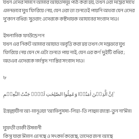
যখন ওদের সামনে আমার আয়তসমূহ পাঠ করা হয়, তখন ওরা দম্ভের সাথে
এমনভাবে মুখ ফিরিয়ে নেয়, যেন ওরা তা শুনতেই পায়নি অথবা যেন ওদের
দু’কান বধির। সুতরাং ওদেরকে কষ্টদায়ক আযাবের সংবাদ দাও।
ইসলামিক ফাউন্ডেশন
যখন এর নিকট আমার আয়াত অবৃত্তি করা হয় তখন সে দম্ভভরে মুখ
ফিরিয়ে নেয় যেন সে এটা শুনতে পায় নাই, যেন এর কর্ণ দুইটি বধির ;
অতএব এদেরকে মর্মন্তুদ শাস্তির সংবাদ দাও।
৮
اِنَّ الَّذِیۡنَ اٰمَنُوۡا وَعَمِلُوا الصّٰلِحٰتِ لَہُمۡ جَنّٰتُ النَّعِیۡمِ ۙ
ইন্নাল্লাযীনা আ-মানূওয়া ‘আমিলুসসা-লিহা-তি লাহুম জান্না-তুন না‘ঈম।
মুফতী তাকী উসমানী
কিন্তু যারা ঈমান এনেছে ও সৎকর্ম করেছে, তাদের জন্য আছে