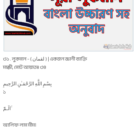
৩১ . লুকমান - ( لقمان ) | একজন জ্ঞানী ব্যাক্তি
মাক্কী, মোট আয়াতঃ ৩৪
بِسْمِ اللَّهِ الرَّحْمَـٰنِ الرَّحِيمِ
১
الٓـمّٓ ۚ
আলিফ লাম মীম।