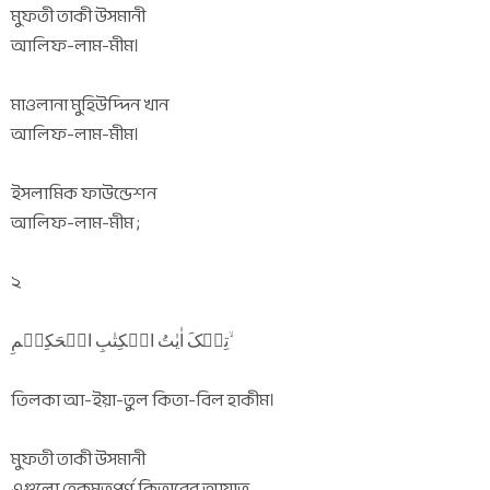
মুফতী তাকী উসমানী
আলিফ-লাম-মীম।
মাওলানা মুহিউদ্দিন খান
আলিফ-লাম-মীম।
ইসলামিক ফাউন্ডেশন
আলিফ-লাম-মীম ;
২
تِلۡکَ اٰیٰتُ الۡکِتٰبِ الۡحَکِیۡمِ ۙ
তিলকা আ-ইয়া-তুল কিতা-বিল হাকীম।
মুফতী তাকী উসমানী
এগুলো হেকমতপূর্ণ কিতাবের আয়াত