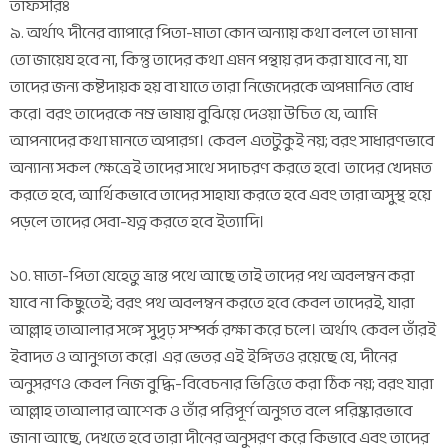
তাফসীরঃ
৯. অর্থাৎ দীনের ব্যাপারে পিতা-মাতা কোন অন্যায় কথা বললে তা মানা
তো জায়েয হবে না, কিন্তু তাদের কথা এমন পন্থায় রদ করা যাবে না, যা
তাদের জন্য কষ্টদায়ক হয় বা যাতে তারা নিজেদেরকে অপমানিত বোধ
করে। বরং তাদেরকে নম্র ভাষায় বুঝিয়ে দেওয়া উচিত যে, আমি
আপনাদের কথা মানতে অপারগ। কেবল এতটুকুই নয়; বরং সাধারণভাবে
অন্যান্য সকল ক্ষেত্রেই তাদের সাথে সদাচরণ করতে হবে। তাদের খেদমত
করতে হবে, আর্থিকভাবে তাদের সাহায্য করতে হবে এবং তারা অসুস্থ হয়ে
পড়লে তাদের সেবা-যত্ন করতে হবে ইত্যাদি।
১০. মাতা-পিতা যেহেতু ভ্রান্ত পথে আছে তাই তাদের পথ অবলম্বন করা
যাবে না কিছুতেই; বরং পথ অবলম্বন করতে হবে কেবল তাদেরই, যারা
আল্লাহ তাআলার সঙ্গে সুদৃঢ় সম্পর্ক রক্ষা করে চলে। অর্থাৎ কেবল তাঁরই
ইবাদত ও আনুগত্য করে। এর ভেতর এই ইঙ্গিতও রয়েছে যে, দীনের
অনুসরণও কেবল নিজ বুদ্ধি-বিবেচনার ভিত্তিতে করা ঠিক নয়; বরং যারা
আল্লাহ তাআলার আশেক ও তাঁর পরিপূর্ণ অনুগত বলে পরিষ্কারভাবে
জানা আছে, দেখতে হবে তারা দীনের অনুসরণ করে কিভাবে এবং তাদের