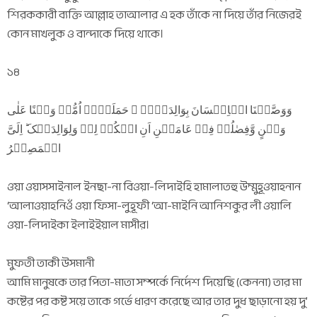
শিরককারী ব্যক্তি আল্লাহ তাআলার এ হক তাঁকে না দিয়ে তাঁর নিজেরই
কোন মাখলুক ও বান্দাকে দিয়ে থাকে।
১৪
وَوَصَّیۡنَا الۡاِنۡسَانَ بِوَالِدَیۡہِ ۚ حَمَلَتۡہُ اُمُّہٗ وَہۡنًا عَلٰی
وَہۡنٍ وَّفِصٰلُہٗ فِیۡ عَامَیۡنِ اَنِ اشۡکُرۡ لِیۡ وَلِوَالِدَیۡکَ ؕ اِلَیَّ
الۡمَصِیۡرُ
ওয়া ওয়াসসাইনাল ইনছা-না বিওয়া-লিদাইহি হামালাতহু উম্মুহূওয়াহনান
‘আলাওয়াহনিওঁ ওয়া ফিসা-লুহূফী ‘আ-মাইনি আনিশকুর লী ওয়ালি
ওয়া-লিদাইকা ইলাইইয়াল মাসীর।
মুফতী তাকী উসমানী
আমি মানুষকে তার পিতা-মাতা সম্পর্কে নির্দেশ দিয়েছি (কেননা) তার মা
কষ্টের পর কষ্ট সয়ে তাকে গর্ভে ধারণ করেছে আর তার দুধ ছাড়ানো হয় দু’