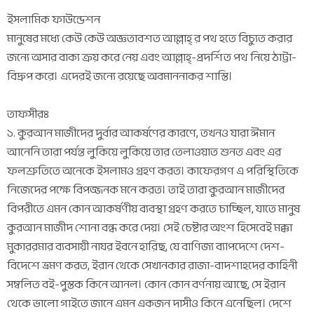
ইসলামিক ফাউন্ডেশন
মানুষের মধ্যে কেউ কেউ অজ্ঞতাবশত আল্লাহ্ র পথ হতে বিচ্যুত করার
জন্যে অসার বাক্য ক্রয় করে নেয় এবং আল্লাহ্-প্রদর্শিত পথ নিয়ে ঠাট্টা-
বিদ্রুপ করে। এদেরই জন্যে রয়েছে অবমাননাকর শাস্তি।
তাফসীরঃ
১. কুরআন মাজীদের দুর্বার আকর্ষণের কারণে, তখনও যারা ঈমান
আনেনি তারা পর্যন্ত লুকিয়ে লুকিয়ে তার তেলাওয়াত শুনত এবং এর
ফলশ্রুতিতে অনেকে ইসলামও গ্রহণ করত। কাফেরগণ এ পরিস্থিতিকে
নিজেদের পক্ষে বিপজ্জনক মনে করত। তাই তারা কুরআন মাজীদের
বিপরীতে এমন কোন আকর্ষণীয় ব্যবস্থা গ্রহণ করতে চাচ্ছিল, যাতে মানুষ
কুরআন মাজীদ শোনা বন্ধ করে দেয়। সেই চেষ্টার অংশ হিসেবেই মক্কা
মুকাররমার ব্যবসায়ী নাযর ইবনে হারিছ, যে বাণিজ্য ব্যাপদেশে দেশ-
বিদেশে ভ্রমণ করত, ইরান থেকে সেখানকার রাজা-বাদশাহদের কাহিনী
সম্বলিত বই-পুস্তক কিনে আনল। কোন কোন বর্ণনায় আছে, সে ইরান
থেকে ভালো গাইতে জানে এমন একজন দাসীও কিনে এনেছিল। দেশে