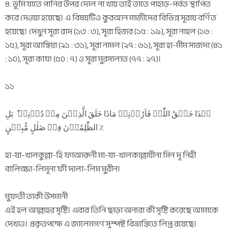
৪. ভূমি যাতে পানির উপর দোল না খায় তাই তাতে পাহাড়-পর্বত স্থাপিত
করে দেওয়া হয়েছে। এ বিষয়টিও কুরআন মাজীদের বিভিন্ন সূরায় বর্ণিত
হয়েছে। দেখুন সূরা রাদ (১৩ : ৩), সূরা হিজর (১৫ : ১৯), সূরা নাহল (১৬ :
১৫), সূরা আম্বিয়া (২১ : ৩১), সূরা নামল (২৭ : ৬১), সূরা হা-মীম সাজদা (৪১
: ১০), সূরা কাফ (৫০ : ৭) ও সূরা মুরসালাত (৭৭ : ২৭)।
১১
ہٰذَا خَلۡقُ اللّٰہِ فَاَرُوۡنِیۡ مَاذَا خَلَقَ الَّذِیۡنَ مِنۡ دُوۡنِہٖ ؕ بَلِ
الظّٰلِمُوۡنَ فِیۡ ضَلٰلٍ مُّبِیۡنٍ ٪
হা-যা-খালকুল্লা-হি ফাআরূনী মা-যা-খালকাল্লাযীনা মিন দূ নিহী
বালিজ্জা-লিমূনা ফী দালা-লিম মুবীন।
মুফতী তাকী উসমানী
এই হল আল্লাহর সৃষ্টি। এবার তিনি ছাড়া অন্যরা কী সৃষ্টি করেছে আমাকে
দেখাও। প্রকৃতপক্ষে এ জালেমগণ সুস্পষ্ট বিভ্রান্তিতে লিপ্ত রয়েছে।