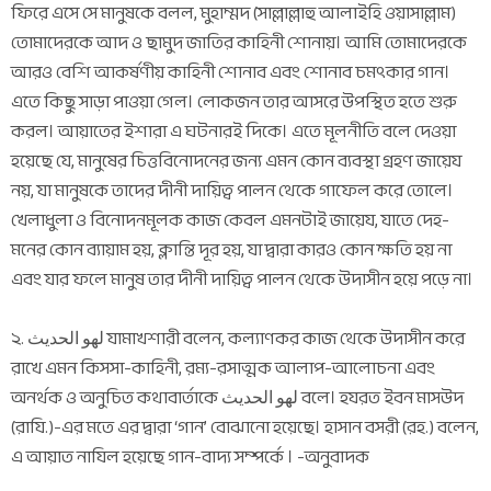
ফিরে এসে সে মানুষকে বলল, মুহাম্মদ (সাল্লাল্লাহু আলাইহি ওয়াসাল্লাম)
তোমাদেরকে আদ ও ছামুদ জাতির কাহিনী শোনায়। আমি তোমাদেরকে
আরও বেশি আকর্ষণীয় কাহিনী শোনাব এবং শোনাব চমৎকার গান।
এতে কিছু সাড়া পাওয়া গেল। লোকজন তার আসরে উপস্থিত হতে শুরু
করল। আয়াতের ইশারা এ ঘটনারই দিকে। এতে মূলনীতি বলে দেওয়া
হয়েছে যে, মানুষের চিত্তবিনোদনের জন্য এমন কোন ব্যবস্থা গ্রহণ জায়েয
নয়, যা মানুষকে তাদের দীনী দায়িত্ব পালন থেকে গাফেল করে তোলে।
খেলাধুলা ও বিনোদনমূলক কাজ কেবল এমনটাই জায়েয, যাতে দেহ-
মনের কোন ব্যায়াম হয়, ক্লান্তি দূর হয়, যা দ্বারা কারও কোন ক্ষতি হয় না
এবং যার ফলে মানুষ তার দীনী দায়িত্ব পালন থেকে উদাসীন হয়ে পড়ে না।
২. لهو الحديث যামাখশারী বলেন, কল্যাণকর কাজ থেকে উদাসীন করে
রাখে এমন কিসসা-কাহিনী, রম্য-রসাত্মক আলাপ-আলোচনা এবং
অনর্থক ও অনুচিত কথাবার্তাকে لهو الحديث বলে। হযরত ইবন মাসউদ
(রাযি.)-এর মতে এর দ্বারা ‘গান’ বোঝানো হয়েছে। হাসান বসরী (রহ.) বলেন,
এ আয়াত নাযিল হয়েছে গান-বাদ্য সম্পর্কে । -অনুবাদক