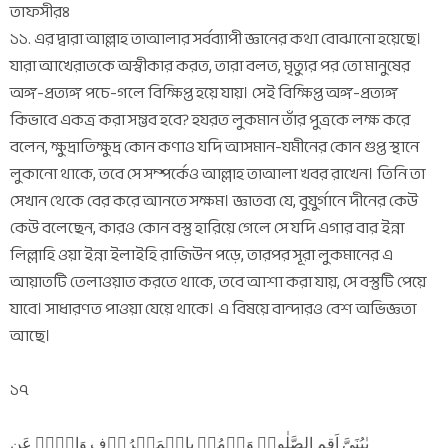
তাফসীরঃ
১১. এর দ্বারা আল্লাহ তাআলার সর্বব্যাপী জ্ঞানের কথা বোঝানো হয়েছে।
যারা আখেরাতকে অস্বীকার করত, তারা বলত, মৃত্যুর পর তো মানুষের
অঙ্গ-প্রত্যঙ্গ পচে-গলে বিক্ষিপ্ত হয়ে যায়। সেই বিক্ষিপ্ত অঙ্গ-প্রত্যঙ্গ
কিভাবে একত্র করা সম্ভব হবে? হযরত লুকমান তাঁর পুত্রকে লক্ষ করে
বলেন, ক্ষুদ্রাতিক্ষুদ্র কোন কণাও যদি আসমান-যমীনের কোন গুপ্ত স্থানে
লুকানো থাকে, তবে সে সম্পর্কেও আল্লাহ তাআলা খবর রাখেন। তিনি তা
সেখান থেকে বের করে আনতে সক্ষম। জ্ঞাতব্য যে, বুযুর্গানে দীনের কেউ
কেউ বলেছেন, কারও কোন বস্তু হারিয়ে গেলে সে যদি এগার বার ইন্না
লিল্লাহি ওয়া ইন্না ইলাইহি রাজিউন পড়ে, তারপর সূরা লুকমানের এ
আয়াতটি তেলাওয়াত করতে থাকে, তবে আশা করা যায়, সে বস্তুটি পেয়ে
যাবে। সাধারণত পাওয়া যেয়ে থাকে। এ বিষয়ে বান্দারও বেশ অভিজ্ঞতা
আছে।
১৭
یٰبُنَیَّ اَقِمِ الصَّلٰوۃَ وَاۡمُرۡ بِالۡمَعۡرُوۡفِ وَانۡہَ عَنِ