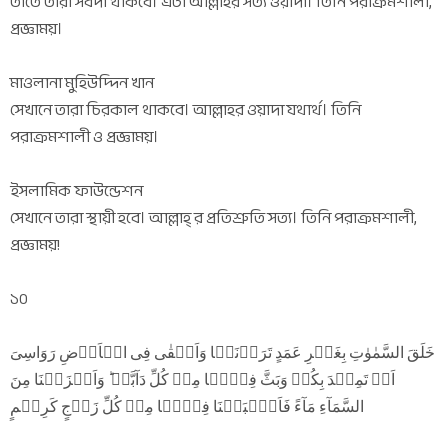
তাতে তারা সর্বদা থাকবে। এটা আল্লাহর সত্য ওয়াদা। তিনি পরাক্রমশালী,
প্রজ্ঞাময়।
মাওলানা মুহিউদ্দিন খান
সেখানে তারা চিরকাল থাকবে। আল্লাহর ওয়াদা যথার্থ। তিনি
পরাক্রমশালী ও প্রজ্ঞাময়।
ইসলামিক ফাউন্ডেশন
সেখানে তারা স্থায়ী হবে। আল্লাহ্ র প্রতিশ্রুতি সত্য। তিনি পরাক্রমশালী,
প্রজ্ঞাময়!
১০
خَلَقَ السَّمٰوٰتِ بِغَیۡرِ عَمَدٍ تَرَوۡنَہَا وَاَلۡقٰی فِی الۡاَرۡضِ رَوَاسِیَ
اَنۡ تَمِیۡدَ بِکُمۡ وَبَثَّ فِیۡہَا مِنۡ کُلِّ دَآبَّۃٍ ؕ وَاَنۡزَلۡنَا مِنَ
السَّمَآءِ مَآءً فَاَنۡۢبَتۡنَا فِیۡہَا مِنۡ کُلِّ زَوۡجٍ کَرِیۡمٍ