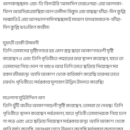
খালাকাছছামা-ওয়া-তি বিগাইরি ‘আমাদিন তারাওনাহা-ওয়া আলাকা-
ফিল আরদিরাওয়াছিয়া আন তামীদা বিকুম ওয়া বাছছা ফীহা-মিন কুল্লি
দাব্বাতিওঁ ওয়া আনঝালনামিনাছছামাই মাআন ফাআমবাতনা-ফীহা-
মিন কুল্লি ঝাওজিন কারীম।
মুফতী তাকী উসমানী
তিনি তোমাদের দৃষ্টিগোচর হয় এমন স্তম্ভ ছাড়া আকাশমণ্ডলী সৃষ্টি
করেছেন ৩ এবং তিনি পৃথিবীতে পাহাড়ের ভার স্থাপন করেছেন, যাতে তা
তোমাদের নিয়ে দোল না খায় ৪ আর তিনি তাতে ছড়িয়ে দিয়েছেন সব
রকম জীবজন্তু। আমি আকাশ থেকে বারিবর্ষণ করেছি তারপর তাতে
(অর্থাৎ পৃথিবীতে) সর্বপ্রকার মূল্যবান উদ্ভিদ উদগত করেছি।
মাওলানা মুহিউদ্দিন খান
তিনি খুঁটি ব্যতীত আকাশমন্ডলী সৃষ্টি করেছেন; তোমরা তা দেখছ। তিনি
পৃথিবীতে স্থাপন করেছেন পর্বতমালা, যাতে পৃথিবী তোমাদেরকে নিয়ে ঢলে
না পড়ে এবং এতে ছড়িয়ে দিয়েছেন সর্বপ্রকার জন্তু। আমি আকাশ থেকে
পানি বর্ষণ করেছি, অতঃপর তাতে উদগত করেছি সর্বপ্রকার কল্যাণকর