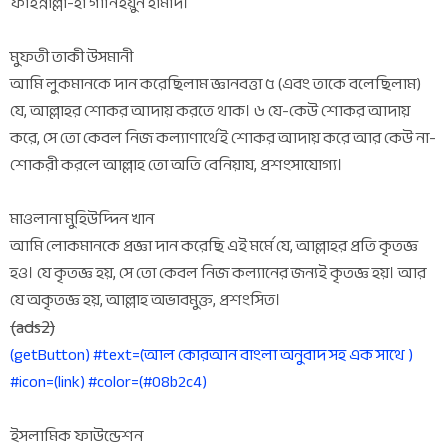
ফাইন্নাল্লা-হা গানিইয়ুন হামীদ।
মুফতী তাকী উসমানী
আমি লুকমানকে দান করেছিলাম জ্ঞানবত্তা ৫ (এবং তাকে বলেছিলাম)
যে, আল্লাহর শোকর আদায় করতে থাক। ৬ যে-কেউ শোকর আদায়
করে, সে তো কেবল নিজ কল্যাণার্থেই শোকর আদায় করে আর কেউ না-
শোকরী করলে আল্লাহ তো অতি বেনিয়ায, প্রশংসাযোগ্য।
মাওলানা মুহিউদ্দিন খান
আমি লোকমানকে প্রজ্ঞা দান করেছি এই মর্মে যে, আল্লাহর প্রতি কৃতজ্ঞ
হও। যে কৃতজ্ঞ হয়, সে তো কেবল নিজ কল্যানের জন্যই কৃতজ্ঞ হয়। আর
যে অকৃতজ্ঞ হয়, আল্লাহ অভাবমুক্ত, প্রশংসিত।
(ads2)
(getButton) #text=(আল কোরআন বাংলা অনুবাদ সহ এক সাথে )
#icon=(link) #color=(#08b2c4)
ইসলামিক ফাউন্ডেশন