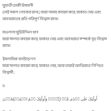
মুফতী তাকী উসমানী
(সেই সকল লোকের জন্য,) যারা নামায কায়েম করে, যাকাত দেয় এবং
আখেরাতের প্রতি পরিপূর্ণ বিশ্বাস রাখে।
মাওলানা মুহিউদ্দিন খান
যারা সালাত কায়েম করে, যাকাত দেয় এবং আখেরাত সম্পর্কে দৃঢ় বিশ্বাস
রাখে।
ইসলামিক ফাউন্ডেশন
যারা সালাত কায়েম করে, যাকাত দেয়, আর তারাই আখিরাতে নিশ্চিত
বিশ্বাসী ;
৫
اُولٰٓئِکَ عَلٰی ہُدًی مِّنۡ رَّبِّہِمۡ وَاُولٰٓئِکَ ہُمُ الۡمُفۡلِحُوۡنَ