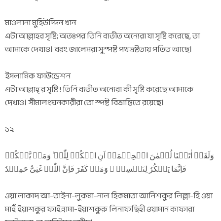
মাওলানা মুহিউদ্দিন খান
এটা আল্লাহর সৃষ্টি; অতঃপর তিনি ব্যতীত অন্যেরা যা সৃষ্টি করেছে, তা
আমাকে দেখাও। বরং জালেমরা সুস্পষ্ট পথভ্রষ্টতায় পতিত আছে।
ইসলামিক ফাউন্ডেশন
এটা আল্লাহ্ র সৃষ্টি ! তিনি ব্যতীত অন্যেরা কী সৃষ্টি করেছে আমাকে
দেখাও। সীমালংঘনকারীরা তো স্পষ্ট বিভ্রান্তিতে রয়েছে।
১২
وَلَقَدۡ اٰتَیۡنَا لُقۡمٰنَ الۡحِکۡمَۃَ اَنِ اشۡکُرۡ لِلّٰہِ ؕ وَمَنۡ یَّشۡکُرۡ
فَاِنَّمَا یَشۡکُرُ لِنَفۡسِہٖ ۚ وَمَنۡ کَفَرَ فَاِنَّ اللّٰہَ غَنِیٌّ حَمِیۡدٌ
ওয়া লাকাদ আ-তাইনা-লুকমা-নাল হিকমাতা আনিশকুর লিল্লা-হি ওয়া
মাইঁ ইয়াশকুর ফাইন্নামা-ইয়াশকুরু লিনাফছিহী ওয়ামান কাফারা