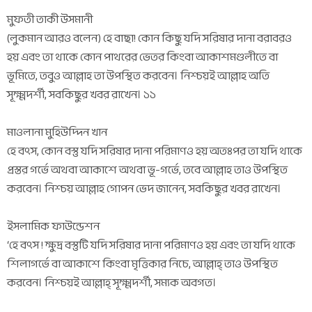
মুফতী তাকী উসমানী
(লুকমান আরও বলেন) হে বাছা! কোন কিছু যদি সরিষার দানা বরাবরও
হয় এবং তা থাকে কোন পাথরের ভেতর কিংবা আকাশমণ্ডলীতে বা
ভূমিতে, তবুও আল্লাহ তা উপস্থিত করবেন। নিশ্চয়ই আল্লাহ অতি
সূক্ষ্মদর্শী, সবকিছুর খবর রাখেন। ১১
মাওলানা মুহিউদ্দিন খান
হে বৎস, কোন বস্তু যদি সরিষার দানা পরিমাণও হয় অতঃপর তা যদি থাকে
প্রস্তর গর্ভে অথবা আকাশে অথবা ভূ-গর্ভে, তবে আল্লাহ তাও উপস্থিত
করবেন। নিশ্চয় আল্লাহ গোপন ভেদ জানেন, সবকিছুর খবর রাখেন।
ইসলামিক ফাউন্ডেশন
‘হে বৎস ! ক্ষুদ্র বস্তুটি যদি সরিষার দানা পরিমাণও হয় এবং তা যদি থাকে
শিলাগর্ভে বা আকাশে কিংবা মৃত্তিকার নিচে, আল্লাহ্ তাও উপস্থিত
করবেন। নিশ্চয়ই আল্লাহ্ সূক্ষ্মদর্শী, সম্যক অবগত।