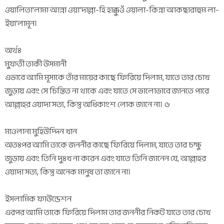
ওয়ালিতা‘লামা আন্না ওয়া‘দাল্লা-হি হাক্কুওঁ ওয়ালা-কিন্না আকছারাহুম লা-
ইয়া‘লামূন।
অর্থঃ
মুফতী তাকী উসমানী
এভাবে আমি মূসাকে তাঁর মায়ের কাছে ফিরিয়ে দিলাম, যাতে তার চোখ
জুড়ায় এবং সে চিন্তিত না থাকে এবং যাতে সে ভালোভাবে জানতে পারে
আল্লাহর ওয়াদা সত্য, কিন্তু অধিকাংশ লোক জানে না। ৬
মাওলানা মুহিউদ্দিন খান
অতঃপর আমি তাকে জননীর কাছে ফিরিয়ে দিলাম, যাতে তার চক্ষু
জুড়ায় এবং তিনি দুঃখ না করেন এবং যাতে তিনি জানেন যে, আল্লাহর
ওয়াদা সত্য, কিন্তু অনেক মানুষ তা জানে না।
ইসলামিক ফাউন্ডেশন
এরপর আমি তাকে ফিরিয়ে দিলাম তার জননীর নিকট যাতে তার চোখ