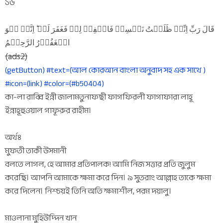
১৬
قَالَ رَبِّ اِنِّیۡ ظَلَمۡتُ نَفۡسِیۡ فَاغۡفِرۡ لِیۡ فَغَفَرَ لَہٗ ؕ اِنَّہٗ ہُوَ
الۡغَفُوۡرُ الرَّحِیۡمُ
(ads2)
(getButton) #text=(আল কোরআন বাংলা অনুবাদ সহ এক সাথে )
#icon=(link) #color=(#b50404)
কা-লা রাব্বি ইন্নী জালামতুনাফছী ফাগফিরলী ফাগাফারা লাহূ
ইন্নাহূহুওয়াল গাফূরুর রাহীম।
অর্থঃ
মুফতী তাকী উসমানী
বলতে লাগল, হে আমার প্রতিপালক! আমি নিজ সত্তার প্রতি জুলুম
করেছি। আপনি আমাকে ক্ষমা করে দিন। ৯ সুতরাং আল্লাহ তাকে ক্ষমা
করে দিলেন। নিশ্চয়ই তিনি অতি ক্ষমাশীল, পরম দয়ালু।
মাওলানা মুহিউদ্দিন খান