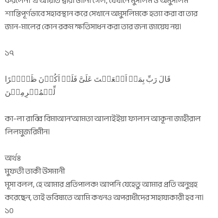
করলেন। এ আয়াত দ্বারা জানা গেল, যেখানে মুসলিম ও অমুসলিম
শান্তিপূর্ণভাবে সহাবস্থান করে সেখানে অমুসলিমকে হত্যা করা বা তার
জান-মালের কোন রকম ক্ষতিসাধন করা তার জন্য জায়েয নয়।
১৭
قَالَ رَبِّ بِمَاۤ اَنۡعَمۡتَ عَلَیَّ فَلَنۡ اَکُوۡنَ ظَہِیۡرًا
لِّلۡمُجۡرِمِیۡنَ
কা-লা রাব্বি বিমাআন‘আমতা আলাইইয়া ফালান আকূনা জাহীরাল
লিলমুজরিমীন।
অর্থঃ
মুফতী তাকী উসমানী
মূসা বলল, হে আমার প্রতিপালক! আপনি যেহেতু আমার প্রতি অনুগ্রহ
করেছেন, তাই ভবিষ্যতে আমি কখনও অপরাধীদের সাহায্যকারী হব না।
১০