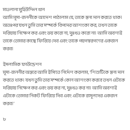
মাওলানা মুহিউদ্দিন খান
আমি মূসা-জননীকে আদেশ পাঠালাম যে, তাকে স্তন্য দান করতে থাক।
অতঃপর যখন তুমি তার সম্পর্কে বিপদের আশংকা কর, তখন তাকে
দরিয়ায় নিক্ষেপ কর এবং ভয় করো না, দুঃখও করো না। আমি অবশ্যই
তাকে তোমার কাছে ফিরিয়ে দেব এবং তাকে পয়গম্বরগণের একজন
করব।
ইসলামিক ফাউন্ডেশন
মূসা-জননীর অন্তরে আমি ইঙ্গিতে নির্দেশ করলাম, ‘শিশুটিকে স্তন্য দান
করতে থাক। যখন তুমি তার সম্পর্কে কোন আশংকা করবে তখন এটাকে
দরিয়ায় নিক্ষেপ কর এবং ভয় কর না, দুঃখও কর না। আমি অবশ্যই
এটাকে তোমার নিকট ফিরিয়ে দিব এবং এটাকে রাসূলদের একজন
করব।’
৮