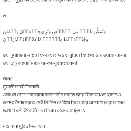
৬
وَنُمَکِّنَ لَہُمۡ فِی الۡاَرۡضِ وَنُرِیَ فِرۡعَوۡنَ وَہَامٰنَ
وَجُنُوۡدَہُمَا مِنۡہُمۡ مَّا کَانُوۡا یَحۡذَرُوۡنَ
ওয়া নুমাক্কিনা লাহুম ফিল আরদি ওয়া নুরিয়া ফির‘আওনা ওয়া হা-মা-না
ওয়া জুনূদাহুমামিনহুম মা-কা-নূইয়াহযারূন।
অর্থঃ
মুফতী তাকী উসমানী
এবং সে দেশে তাদেরকে ক্ষমতাসীন করতে আর ফির‘আওন, হামান ও
তাদের সৈন্যদেরকে সেই জিনিস দেখিয়ে দিতে, যার আশঙ্কা তারা তাদের
(অর্থাৎ বনী ইসরাঈলের) দিক থেকে করছিল। ২
মাওলানা মুহিউদ্দিন খান