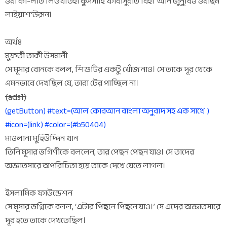
ওয়া কা-লাত লিউখতিহী কুসসীহি ফাবাসুরাত বিহী ‘আন জুনুবিওঁ ওয়াহুম
লাইয়াশ‘উরূন।
অর্থঃ
মুফতী তাকী উসমানী
সে মূসার বোনকে বলল, শিশুটির একটু খোঁজ নাও। সে তাকে দূর থেকে
এমনভাবে দেখছিল যে, তারা টের পাচ্ছিল না।
(ads1)
(getButton) #text=(আল কোরআন বাংলা অনুবাদ সহ এক সাথে )
#icon=(link) #color=(#b50404)
মাওলানা মুহিউদ্দিন খান
তিনি মূসার ভগিণীকে বললেন, তার পেছন পেছন যাও। সে তাদের
অজ্ঞাতসারে অপরিচিতা হয়ে তাকে দেখে যেতে লাগল।
ইসলামিক ফাউন্ডেশন
সে মূসার ভগ্নিকে বলল, ‘এটার পিছনে পিছনে যাও।’ সে এদের অজ্ঞাতসারে
দূর হতে তাকে দেখতেছিল।