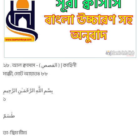
২৮ . আল ক্বাসাস - ( القصص ) | কাহিনী
মাক্কী, মোট আয়াতঃ ৮৮
بِسْمِ اللَّهِ الرَّحْمَـٰنِ الرَّحِيمِ
১
طٰسٓمّٓ
তা-ছিম মীম।