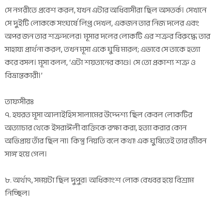
সে নগরীতে প্রবেশ করল, যখন এটার অধিবাসীরা ছিল অসতর্ক। সেখানে
সে দুইটি লোককে সংঘর্ষে লিপ্ত দেখল, একজন তার নিজ দলের এবং
অপর জন তার শত্রুদলের। মূসার দলের লোকটি এর শত্রুর বিরুদ্ধে তার
সাহায্য প্রার্থনা করল, তখন মূসা একে ঘুষি মারল; এভাবে সে তাকে হত্যা
করে বসল। মূসা বলল, ‘এটা শয়তানের কাণ্ড। সে তো প্রকাশ্য শত্রু ও
বিভ্রান্তকারী।’
তাফসীরঃ
৭. হযরত মূসা আলাইহিস সালামের উদ্দেশ্য ছিল কেবল লোকটির
অত্যাচার থেকে ইসরাঈলী ব্যক্তিকে রক্ষা করা, হত্যা করার কোন
অভিপ্রায় তাঁর ছিল না। কিন্তু নিয়তি বলে কথা! এক ঘুষিতেই তার জীবন
সাঙ্গ হয়ে গেল।
৮. অর্থাৎ, সময়টা ছিল দুপুর। অধিকাংশ লোক বেখবর হয়ে বিশ্রাম
নিচ্ছিল।