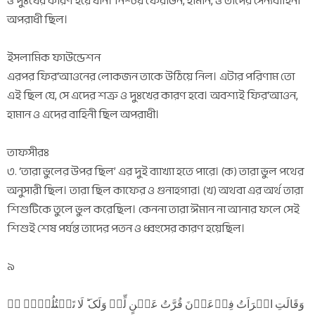
ও দুঃখের কারণ হয়ে যান। নিশ্চয় ফেরাউন, হামান, ও তাদের সৈন্যবাহিনী
অপরাধী ছিল।
ইসলামিক ফাউন্ডেশন
এরপর ফির‘আওনের লোকজন তাকে উঠিয়ে নিল। এটার পরিণাম তো
এই ছিল যে, সে এদের শত্রু ও দুঃখের কারণ হবে। অবশ্যই ফির‘আওন,
হামান ও এদের বাহিনী ছিল অপরাধী।
তাফসীরঃ
৩. ‘তারা ভুলের উপর ছিল’ এর দুই ব্যাখ্যা হতে পারে। (ক) তারা ভুল পথের
অনুসারী ছিল। তারা ছিল কাফের ও গুনাহগার। (খ) অথবা এর অর্থ তারা
শিশুটিকে তুলে ভুল করেছিল। কেননা তারা ঈমান না আনার ফলে সেই
শিশুই শেষ পর্যন্ত তাদের পতন ও ধ্বংসের কারণ হয়েছিল।
৯
وَقَالَتِ امۡرَاَتُ فِرۡعَوۡنَ قُرَّتُ عَیۡنٍ لِّیۡ وَلَکَ ؕ لَا تَقۡتُلُوۡہُ ٭ۖ