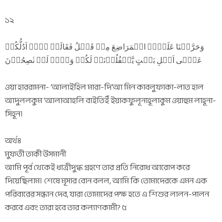
১২
وَحَرَّمۡنَا عَلَیۡہِ الۡمَرَاضِعَ مِنۡ قَبۡلُ فَقَالَتۡ ہَلۡ اَدُلُّکُمۡ
عَلٰۤی اَہۡلِ بَیۡتٍ یَّکۡفُلُوۡنَہٗ لَکُمۡ وَہُمۡ لَہٗ نٰصِحُوۡنَ
ওয়া হাররামনা- ‘আলাইহিল মারা-দি‘আ মিন কাবলুফাকা-লাত হাল
আদুললকুম ‘আলাআহলি বাইতিইঁ ইয়াকফুলূনাহূলাকুম ওয়াহুম লাহূনা-
সিহূন।
অর্থঃ
মুফতী তাকী উসমানী
আমি পূর্ব থেকেই ধাত্রীদুগ্ধ গ্রহণে তার প্রতি নিরোধ আরোপ করে
দিয়েছিলাম। শেষে মূসার বোন বলল, আমি কি তোমাদেরকে এমন এক
পরিবারের সন্ধান দেব, যারা তোমাদের পক্ষ হতে এ শিশুর লালন-পালন
করবে এবং তারা হবে তার কল্যাণকামী? ৫