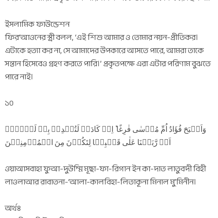
ইসলামিক ফাউন্ডেশন
ফির‘আওনের স্ত্রী বলল, ‘এই শিশু আমার ও তোমার নয়ন-প্রীতিকর।
এটাকে হত্যা কর না, সে আমাদের উপকারে আসতে পারে, আমরা তাকে
সন্তান হিসেবেও গ্রহণ করতে পারি।’ প্রকৃতপক্ষে এরা এটার পরিণাম বুঝতে
পারে নাই।
১০
وَاَصۡبَحَ فُؤَادُ اُمِّ مُوۡسٰی فٰرِغًا ؕ اِنۡ کَادَتۡ لَتُبۡدِیۡ بِہٖ لَوۡلَاۤ
اَنۡ رَّبَطۡنَا عَلٰی قَلۡبِہَا لِتَکُوۡنَ مِنَ الۡمُؤۡمِنِیۡنَ
ওয়াআসবাহা ফুআ-দুউম্মি মূছা-ফা-রিগান ইন কা-দাত লাতুবদী বিহী
লাওলাআর রাবাতনা-‘আলা-কালবিহা-লিতাকূনা মিনাল মু’মিনীন।
অর্থঃ