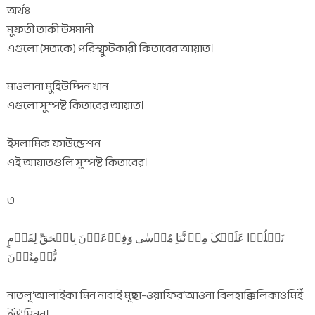
অর্থঃ
মুফতী তাকী উসমানী
এগুলো (সত্যকে) পরিস্ফুটকারী কিতাবের আয়াত।
মাওলানা মুহিউদ্দিন খান
এগুলো সুস্পষ্ট কিতাবের আয়াত।
ইসলামিক ফাউন্ডেশন
এই আয়াতগুলি সুস্পষ্ট কিতাবের।
৩
نَتۡلُوۡا عَلَیۡکَ مِنۡ نَّبَاِ مُوۡسٰی وَفِرۡعَوۡنَ بِالۡحَقِّ لِقَوۡمٍ
یُّؤۡمِنُوۡنَ
নাতলূ‘আলাইকা মিন নাবাই মূছা-ওয়াফির‘আওনা বিলহাক্কিলিকাওমিইঁ
ইউ’মিনূন।