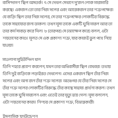
বাসিন্দাগণ ছিল অসতর্ক। ৭ সে দেখল সেখানে দু’জন লোক মারামারি
করছে। একজন তো তার নিজ দলের এবং আরেকজন তার শত্রুপক্ষের।
যে ব্যক্তি ছিল তার নিজ দলের, সে তার শত্রুপক্ষের লোকটির বিরুদ্ধে
তাকে সাহায্যের জন্য ডাকল। তখন মূসা তাকে একটি ঘুষি মারল আর তা
তার কর্ম সাবাড় করে দিল। ৮ (তারপর) সে (আক্ষেপ করে) বলল, এটা
শয়তানের কাণ্ড। মূলত সে এক প্রকাশ্য শত্রু, যার কাজই ভুল পথে নিয়ে
যাওয়া।
মাওলানা মুহিউদ্দিন খান
তিনি শহরে প্রবেশ করলেন, যখন তার অধিবাসীরা ছিল বেখবর। তথায়
তিনি দুই ব্যক্তিকে লড়াইরত দেখলেন। এদের একজন ছিল তাঁর নিজ
দলের এবং অন্য জন তাঁর শত্রু দলের। অতঃপর যে তাঁর নিজ দলের সে
তাঁর শত্রু দলের লোকটির বিরুদ্ধে তাঁর কাছে সাহায্য প্রার্থনা করল। তখন
মূসা তাকে ঘুষি মারলেন এবং এতেই তার মৃত্যু হয়ে গেল। মূসা বললেন,
এটা শয়তানের কাজ। নিশ্চয় সে প্রকাশ্য শত্রু, বিভ্রান্তকারী।
ইসলামিক ফাউন্ডেশন