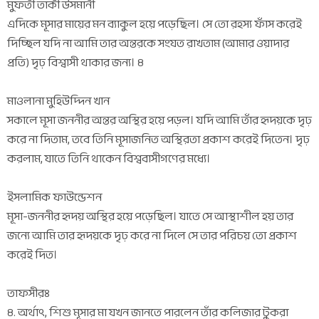
মুফতী তাকী উসমানী
এদিকে মূসার মায়ের মন ব্যাকুল হয়ে পড়েছিল। সে তো রহস্য ফাঁস করেই
দিচ্ছিল যদি না আমি তার অন্তরকে সংযত রাখতাম (আমার ওয়াদার
প্রতি) দৃঢ় বিশ্বাসী থাকার জন্য। ৪
মাওলানা মুহিউদ্দিন খান
সকালে মূসা জননীর অন্তর অস্থির হয়ে পড়ল। যদি আমি তাঁর হৃদয়কে দৃঢ়
করে না দিতাম, তবে তিনি মূসাজনিত অস্থিরতা প্রকাশ করেই দিতেন। দৃঢ়
করলাম, যাতে তিনি থাকেন বিশ্ববাসীগণের মধ্যে।
ইসলামিক ফাউন্ডেশন
মূসা-জননীর হৃদয় অস্থির হয়ে পড়েছিল। যাতে সে আস্থাশীল হয় তার
জন্যে আমি তার হৃদয়কে দৃঢ় করে না দিলে সে তার পরিচয় তো প্রকাশ
করেই দিত।
তাফসীরঃ
৪. অর্থাৎ, শিশু মূসার মা যখন জানতে পারলেন তাঁর কলিজার টুকরা