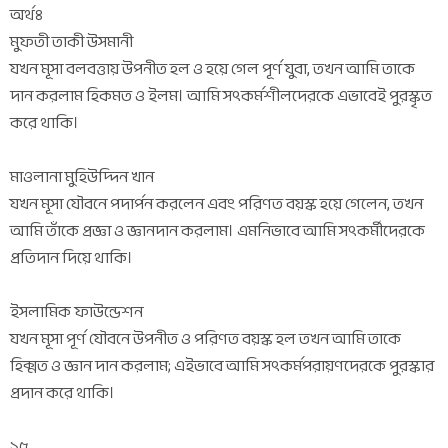
অর্থঃ
মুফতী তাকী উসমানী
যখন মূসা বলবত্তায় উপনীত হল ও হয়ে গেল পূর্ণ যুবা, তখন আমি তাকে
দান করলাম হিকমত ও ইলম। আমি সৎকর্মশীলদেরকে এভাবেই পুরস্কৃত
করে থাকি।
মাওলানা মুহিউদ্দিন খান
যখন মূসা যৌবনে পদার্পন করলেন এবং পরিণত বয়স্ক হয়ে গেলেন, তখন
আমি তাঁকে প্রজ্ঞা ও জ্ঞানদান করলাম। এমনিভাবে আমি সৎকর্মীদেরকে
প্রতিদান দিয়ে থাকি।
ইসলামিক ফাউন্ডেশন
যখন মূসা পূর্ণ যৌবনে উপনীত ও পরিণত বয়স্ক হল তখন আমি তাকে
হিক্মত ও জ্ঞান দান করলাম; এইভাবে আমি সৎকর্মপরায়ণদেরকে পুরস্কার
প্রদান করে থাকি।
১৫