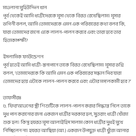
মাওলানা মুহিউদ্দিন খান
পূর্ব থেকেই আমি ধাত্রীদেরকে মূসা থেকে বিরত রেখেছিলাম। মূসার
ভগিনী বলল, আমি তোমাদেরকে এমন এক পরিবারের কথা বলব কি,
যারা তোমাদের জন্যে একে লালন-পালন করবে এবং তারা হবে তার
হিতাকাঙ্ক্ষী?
ইসলামিক ফাউন্ডেশন
পূর্ব হতেই আমি ধাত্রী-স্তন্যপানে তাকে বিরত রেখেছিলাম। মূসার ভগ্নি
বলল, ‘তোমাদেরকে কি আমি এমন এক পরিবারের সন্ধান দিব যারা
তোমাদের হয়ে এটাকে লালন-পালন করবে এবং এটার মঙ্গলকামী হবে ?’
তাফসীরঃ
৫. ফির‘আওনের স্ত্রী শিশুটিকে লালন-পালন করার সিদ্ধান্ত নিলে তাকে
দুধ পান করানোর জন্য একজন ধাত্রীর দরকার হল, সুতরাং ধাত্রী খোঁজা
শুরু হল। কিন্তু হযরত মূসা আলাইহিস সালাম কোন ধাত্রীর দুধই মুখে
নিচ্ছিলেন না। হযরত আছিয়া (আ.) একজন উপযুক্ত ধাত্রী খুঁজে আনার