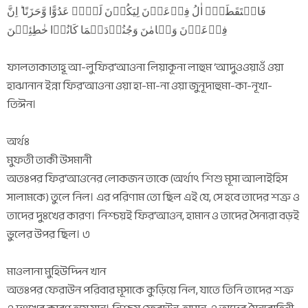
فَالۡتَقَطَہٗۤ اٰلُ فِرۡعَوۡنَ لِیَکُوۡنَ لَہُمۡ عَدُوًّا وَّحَزَنًا ؕ اِنَّ
فِرۡعَوۡنَ وَہَامٰنَ وَجُنُوۡدَہُمَا کَانُوۡا خٰطِئِیۡنَ
ফালতাকাতাহূ আ-লুফির‘আওনা লিয়াকূনা লাহুম ‘আদুওওয়াওঁ ওয়া
হাঝানান ইন্না ফির‘আওনা ওয়া হা-মা-না ওয়া জুনূদাহুমা-কা-নূখা-
তিঈন।
অর্থঃ
মুফতী তাকী উসমানী
অতঃপর ফির‘আওনের লোকজন তাকে (অর্থাৎ শিশু মূসা আলাইহিস
সালামকে) তুলে নিল। এর পরিণাম তো ছিল এই যে, সে হবে তাদের শত্রু ও
তাদের দুঃখের কারণ। নিশ্চয়ই ফির‘আওন, হামান ও তাদের সৈন্যরা বড়ই
ভুলের উপর ছিল। ৩
মাওলানা মুহিউদ্দিন খান
অতঃপর ফেরাউন পরিবার মূসাকে কুড়িয়ে নিল, যাতে তিনি তাদের শত্রু