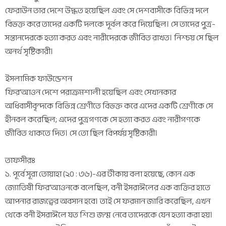
ফেরাউন তার দেশে উদ্ধত হয়েছিল এবং সে দেশবাসীকে বিভিন্ন দলে
বিভক্ত করে তাদের একটি দলকে দূর্বল করে দিয়েছিল। সে তাদের পুত্র-
সন্তানদেরকে হত্যা করত এবং নারীদেরকে জীবিত রাখত। নিশ্চয় সে ছিল
অনর্থ সৃষ্টিকারী।
ইসলামিক ফাউন্ডেশন
ফির‘আওন দেশে পরাক্রমশালী হয়েছিল এবং সেখানকার
অধিবাসীবৃন্দকে বিভিন্ন শ্রেণীতে বিভক্ত করে এদের একটি শ্রেণীকে সে
হীনবল করেছিল; এদের পুত্রগণকে সে হত্যা করত এবং নারীগণকে
জীবিত থাকতে দিত। সে তো ছিল বিপর্যয় সৃষ্টিকারী।
তাফসীরঃ
১. পূর্বে সূরা তোয়াহা (২০ : ৩৬)-এর টীকায় বলা হয়েছে, কোন এক
জ্যোতিষী ফির‘আওনকে বলেছিল, বনী ইসরাঈলের এক ব্যক্তির হাতে
আপনার রাজত্বের অবসান হবে। তাই সে ফরমান জারি করেছিল, এখন
থেকে বনী ইসরাঈলে যত শিশু জন্ম নেবে তাদেরকে যেন হত্যা করা হয়।