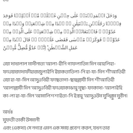
وَدَخَلَ الۡمَدِیۡنَۃَ عَلٰی حِیۡنِ غَفۡلَۃٍ مِّنۡ اَہۡلِہَا فَوَجَدَ
فِیۡہَا رَجُلَیۡنِ یَقۡتَتِلٰنِ ٭۫ ہٰذَا مِنۡ شِیۡعَتِہٖ وَہٰذَا مِنۡ
عَدُوِّہٖ ۚ فَاسۡتَغَاثَہُ الَّذِیۡ مِنۡ شِیۡعَتِہٖ عَلَی الَّذِیۡ مِنۡ
عَدُوِّہٖ ۙ فَوَکَزَہٗ مُوۡسٰی فَقَضٰی عَلَیۡہِ ٭۫ قَالَ ہٰذَا مِنۡ
عَمَلِ الشَّیۡطٰنِ ؕ اِنَّہٗ عَدُوٌّ مُّضِلٌّ مُّبِیۡنٌ
ওয়া দাখালাল মাদীনাতা ‘আলা-হীনি গাফলাতিম মিন আহলিহা-
ফাওয়াজাদাফীহারাজুলাইনি ইয়াকতাতিলা-নি হা-যা-মিন শী‘আতিহী
ওয়া হা-যা-মিন আদুওবিহী ফাছতাগা-ছাহুল্লাযী মিন শী‘আতিহী
‘আলাল্লাযী মিন ‘আদুওবিহী ফাওয়াকাঝাহূ মূছা-ফাকাদা-‘আলাইহি
কা-লা হা-যা-মিন ‘আমালিশশাইতা-নি ইন্নাহূ ‘আদুওউম মুদিল্লুম মুবীন।
অর্থঃ
মুফতী তাকী উসমানী
এবং (একদা) সে নগরে এমন এক সময় প্রবেশ করল, যখন তার