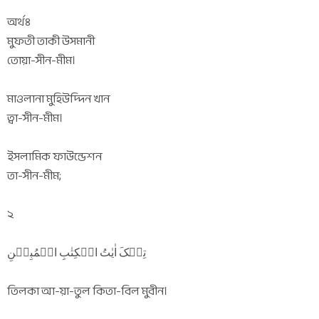
অর্থঃ
মুফতী তাকী উসমানী
তোয়া-সীন-মীম।
মাওলানা মুহিউদ্দিন খান
ত্বা-সীন-মীম।
ইসলামিক ফাউন্ডেশন
তা-সীন-মীম;
২
تِلۡکَ اٰیٰتُ الۡکِتٰبِ الۡمُبِیۡنِ
তিলকা আ-য়া-তুল কিতা-বিল মুবীন।