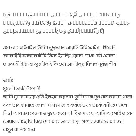
وَاَوۡحَیۡنَاۤ اِلٰۤی اُمِّ مُوۡسٰۤی اَنۡ اَرۡضِعِیۡہِ ۚ فَاِذَا
خِفۡتِ عَلَیۡہِ فَاَلۡقِیۡہِ فِی الۡیَمِّ وَلَا تَخَافِیۡ وَلَا تَحۡزَنِیۡ ۚ
اِنَّا رَآدُّوۡہُ اِلَیۡکِ وَجَاعِلُوۡہُ مِنَ الۡمُرۡسَلِیۡنَ
ওয়া আওহাইনাইলাউম্মিা মূছাআন আরদি‘ঈহি ফাইযা-খিফতি
‘আলাইহি ফাআলকীহি ফিল ইয়াম্মি ওয়ালা-তাখা-ফী ওয়ালা-
তাহঝানী ইন্না-রাদ্দূহু ইলাইকি ওয়া জা-‘ইলূহু মিনাল মুরছালীন।
অর্থঃ
মুফতী তাকী উসমানী
আমি মূসার মায়ের প্রতি ইলহাম করলাম, তুমি তাকে দুধ পান করাতে থাক।
যখন তার ব্যাপারে কোন আশঙ্কা বোধ করবে তখন তাকে নদীতে ফেলে
দিও। আর ভয় পেও না ও দুঃখ করো না। বিশ্বাস রেখ, আমি অবশ্যই তাকে
তোমার কাছে ফিরিয়ে দেব এবং তাকে রাসূলগণের মধ্য হতে একজন
রাসূল বানিয়ে দেব।