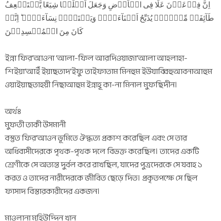
اِنَّ فِرۡعَوۡنَ عَلَا فِی الۡاَرۡضِ وَجَعَلَ اَہۡلَہَا شِیَعًا یَّسۡتَضۡعِفُ
طَآئِفَۃً مِّنۡہُمۡ یُذَبِّحُ اَبۡنَآءَہُمۡ وَیَسۡتَحۡیٖ نِسَآءَہُمۡ ؕ اِنَّہٗ
کَانَ مِنَ الۡمُفۡسِدِیۡنَ
ইন্না ফির‘আওনা ‘আলা-ফিল আরদিওয়াজা‘আলা আহলাহা-
শিইয়া‘আইঁ ইয়াছতাদ‘ইফু তাইফাতাম মিনহুম ইউযাব্বিহুআবনাআহুম
ওয়াইয়াছতাহয়ী নিছাআহুম ইন্নাহূ কা-না মিনাল মুফছিদীন।
অর্থঃ
মুফতী তাকী উসমানী
বস্তুত ফির‘আওন ভূমিতে ঔদ্ধত্য প্রকাশ করেছিল এবং সে তার
অধিবাসীদেরকে পৃথক-পৃথক দলে বিভক্ত করেছিল। তাদের একটি
শ্রেণীকে সে অত্যন্ত দুর্বল করে রাখছিল, যাদের পুত্রদেরকে সে যবাহ ১
করত ও তাদের নারীদেরকে জীবিত ছেড়ে দিত। প্রকৃতপক্ষে সে ছিল
ফাসাদ বিস্তারকারীদের একজন।
মাওলানা মুহিউদ্দিন খান