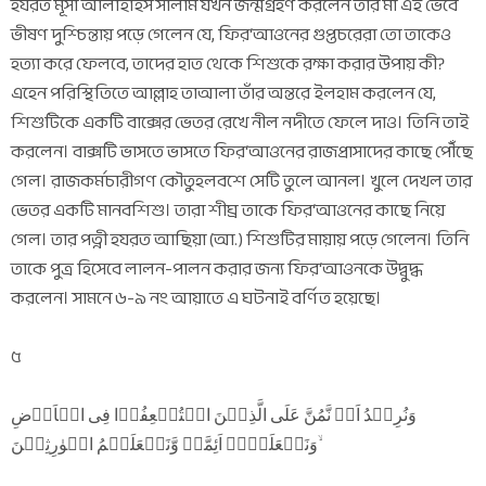
হযরত মূসা আলাইহিস সালাম যখন জন্মগ্রহণ করলেন তাঁর মা এই ভেবে
ভীষণ দুশ্চিন্তায় পড়ে গেলেন যে, ফির‘আওনের গুপ্তচরেরা তো তাকেও
হত্যা করে ফেলবে, তাদের হাত থেকে শিশুকে রক্ষা করার উপায় কী?
এহেন পরিস্থিতিতে আল্লাহ তাআলা তাঁর অন্তরে ইলহাম করলেন যে,
শিশুটিকে একটি বাক্সের ভেতর রেখে নীল নদীতে ফেলে দাও। তিনি তাই
করলেন। বাক্সটি ভাসতে ভাসতে ফির‘আওনের রাজপ্রাসাদের কাছে পৌঁছে
গেল। রাজকর্মচারীগণ কৌতুহলবশে সেটি তুলে আনল। খুলে দেখল তার
ভেতর একটি মানবশিশু। তারা শীঘ্র তাকে ফির‘আওনের কাছে নিয়ে
গেল। তার পত্নী হযরত আছিয়া (আ.) শিশুটির মায়ায় পড়ে গেলেন। তিনি
তাকে পুত্র হিসেবে লালন-পালন করার জন্য ফির‘আওনকে উদ্বুদ্ধ
করলেন। সামনে ৬-৯ নং আয়াতে এ ঘটনাই বর্ণিত হয়েছে।
৫
وَنُرِیۡدُ اَنۡ نَّمُنَّ عَلَی الَّذِیۡنَ اسۡتُضۡعِفُوۡا فِی الۡاَرۡضِ
وَنَجۡعَلَہُمۡ اَئِمَّۃً وَّنَجۡعَلَہُمُ الۡوٰرِثِیۡنَ ۙ