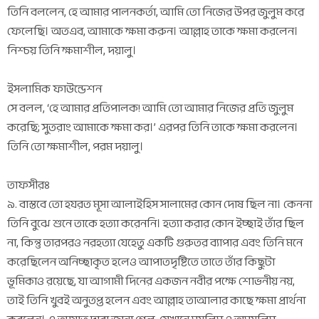
তিনি বললেন, হে আমার পালনকর্তা, আমি তো নিজের উপর জুলুম করে
ফেলেছি। অতএব, আমাকে ক্ষমা করুন। আল্লাহ তাকে ক্ষমা করলেন।
নিশ্চয় তিনি ক্ষমাশীল, দয়ালু।
ইসলামিক ফাউন্ডেশন
সে বলল, ‘হে আমার প্রতিপালক! আমি তো আমার নিজের প্রতি জুলুম
করেছি; সুতরাং আমাকে ক্ষমা কর।’ এরপর তিনি তাকে ক্ষমা করলেন।
তিনি তো ক্ষমাশীল, পরম দয়ালু।
তাফসীরঃ
৯. বাস্তবে তো হযরত মূসা আলাইহিস সালামের কোন দোষ ছিল না। কেননা
তিনি বুঝে শুনে তাকে হত্যা করেননি। হত্যা করার কোন ইচ্ছাই তাঁর ছিল
না, কিন্তু তারপরও নরহত্যা যেহেতু একটি গুরুতর ব্যাপার এবং তিনি মনে
করেছিলেন অনিচ্ছাকৃত হলেও আপাতদৃষ্টিতে তাতে তাঁর কিছুটা
ভূমিকাও রয়েছে, যা আগামী দিনের একজন নবীর পক্ষে শোভনীয় নয়,
তাই তিনি খুবই অনুতপ্ত হলেন এবং আল্লাহ তাআলার কাছে ক্ষমা প্রার্থনা