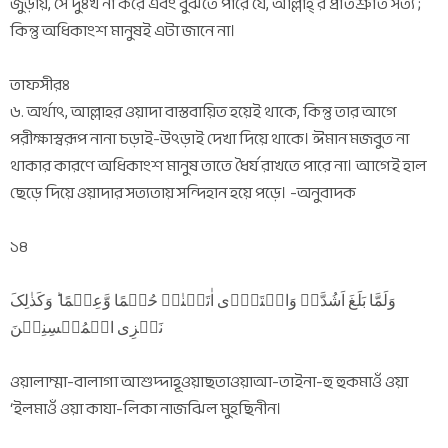
জুড়ায়, সে দুঃখ না করে এবং বুঝতে পারে যে, আল্লাহ্ র প্রতিশ্রুতি সত্য ;
কিন্তু অধিকাংশ মানুষই এটা জানে না।
তাফসীরঃ
৬. অর্থাৎ, আল্লাহর ওয়াদা বাস্তবায়িত হয়েই থাকে, কিন্তু তার আগে
পরীক্ষাস্বরূপ নানা চড়াই-উৎড়াই দেখা দিয়ে থাকে। ঈমান মজবুত না
থাকার কারণে অধিকাংশ মানুষ তাতে ধৈর্য রাখতে পারে না। আগেই হাল
ছেড়ে দিয়ে ওয়াদার সত্যতায় সন্দিহান হয়ে পড়ে। -অনুবাদক
১৪
وَلَمَّا بَلَغَ اَشُدَّہٗ وَاسۡتَوٰۤی اٰتَیۡنٰہُ حُکۡمًا وَّعِلۡمًا ؕ وَکَذٰلِکَ
نَجۡزِی الۡمُحۡسِنِیۡنَ
ওয়ালাম্মা-বালাগা আশুদ্দাহূওয়াছতাওয়াআ-তাইনা-হু হুকমাওঁ ওয়া
‘ইলমাওঁ ওয়া কাযা-লিকা নাজঝিল মুহছিনীন।