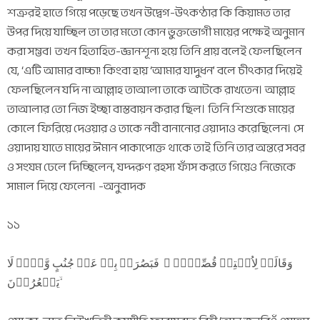
শত্রুরই হাতে গিয়ে পড়েছে তখন উদ্বেগ-উৎকণ্ঠার কি কিয়ামত তার
উপর দিয়ে যাচ্ছিল তা তার মতো কোন ভুক্তভোগী মায়ের পক্ষেই অনুমান
করা সম্ভব। তখন হিতাহিত-জ্ঞানশূন্য হয়ে তিনি প্রায় বলেই ফেলছিলেন
যে, ‘এটি আমার বাচ্চা! কিংবা হায় ‘আমার যাদুধন’ বলে চীৎকার দিয়েই
ফেলছিলেন যদি না আল্লাহ তাআলা তাকে আটকে রাখতেন। আল্লাহ
তাআলার তো নিজ ইচ্ছা বাস্তবায়ন করার ছিল। তিনি শিশুকে মায়ের
কোলে ফিরিয়ে দেওয়ার ও তাকে নবী বানানোর ওয়াদাও করেছিলেন। সে
ওয়াদায় যাতে মায়ের ঈমান পাকাপোক্ত থাকে তাই তিনি তার অন্তরে সবর
ও সংযম ঢেলে দিচ্ছিলেন, যদ্দরুণ রহস্য ফাঁস করতে গিয়েও নিজেকে
সামাল দিয়ে ফেলেন। -অনুবাদক
১১
وَقَالَتۡ لِاُخۡتِہٖ قُصِّیۡہِ ۫ فَبَصُرَتۡ بِہٖ عَنۡ جُنُبٍ وَّہُمۡ لَا
یَشۡعُرُوۡنَ ۙ