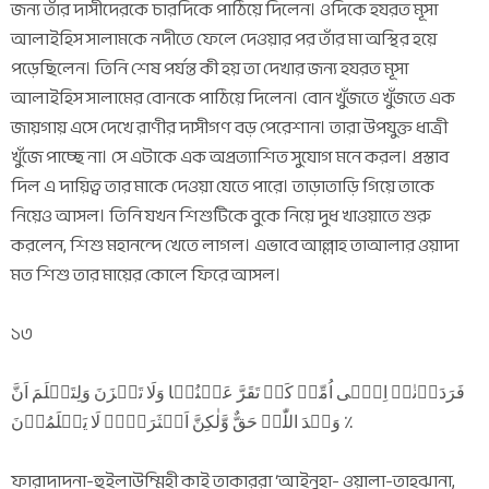
জন্য তাঁর দাসীদেরকে চারদিকে পাঠিয়ে দিলেন। ওদিকে হযরত মূসা
আলাইহিস সালামকে নদীতে ফেলে দেওয়ার পর তাঁর মা অস্থির হয়ে
পড়েছিলেন। তিনি শেষ পর্যন্ত কী হয় তা দেখার জন্য হযরত মূসা
আলাইহিস সালামের বোনকে পাঠিয়ে দিলেন। বোন খুঁজতে খুঁজতে এক
জায়গায় এসে দেখে রাণীর দাসীগণ বড় পেরেশান। তারা উপযুক্ত ধাত্রী
খুঁজে পাচ্ছে না। সে এটাকে এক অপ্রত্যাশিত সুযোগ মনে করল। প্রস্তাব
দিল এ দায়িত্ব তার মাকে দেওয়া যেতে পারে। তাড়াতাড়ি গিয়ে তাকে
নিয়েও আসল। তিনি যখন শিশুটিকে বুকে নিয়ে দুধ খাওয়াতে শুরু
করলেন, শিশু মহানন্দে খেতে লাগল। এভাবে আল্লাহ তাআলার ওয়াদা
মত শিশু তার মায়ের কোলে ফিরে আসল।
১৩
فَرَدَدۡنٰہُ اِلٰۤی اُمِّہٖ کَیۡ تَقَرَّ عَیۡنُہَا وَلَا تَحۡزَنَ وَلِتَعۡلَمَ اَنَّ
وَعۡدَ اللّٰہِ حَقٌّ وَّلٰکِنَّ اَکۡثَرَہُمۡ لَا یَعۡلَمُوۡنَ ٪
ফারাদাদনা-হুইলাউম্মিহী কাই তাকাররা ‘আইনুহা- ওয়ালা-তাহঝানা,