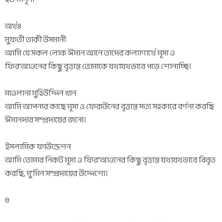
অর্থঃ
মুফতী তাকী উসমানী
আমি যে সকল লোক ঈমান আনে তাদের কল্যাণার্থে মূসা ও
ফির‘আওনের কিছু বৃত্তান্ত তোমাকে যথাযথভাবে পড়ে শোনাচ্ছি।
মাওলানা মুহিউদ্দিন খান
আমি আপনার কাছে মূসা ও ফেরাউনের বৃত্তান্ত সত্য সহকারে বর্ণনা করছি
ঈমানদার সম্প্রদায়ের জন্যে।
ইসলামিক ফাউন্ডেশন
আমি তোমার নিকট মূসা ও ফির‘আওনের কিছু বৃত্তান্ত যথাযথভাবে বিবৃত
করছি, মু’মিন সম্প্রদায়ের উদ্দেশ্যে।
৪