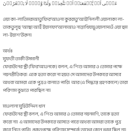
عَسٰۤی اَنۡ یَّنۡفَعَنَاۤ اَوۡ نَتَّخِذَہٗ وَلَدًا وَّہُمۡ لَا یَشۡعُرُوۡنَ
ওয়া কা-লাতিমরাআতুফির‘আওনা কুররাতু‘আইনিললী ওয়ালাকা লা-
তাকতুলূহু ‘আছা আইঁ ইয়ানফা‘আনাআও নাত্তাখিযাহূওয়ালাদাওঁ ওয়া হুম
লা-ইয়াশ‘উরূন।
অর্থঃ
মুফতী তাকী উসমানী
ফেরাউনের স্ত্রী (ফির‘আওনকে) বলল, এ শিশু আমার ও তোমার পক্ষে
নয়নপ্রীতিকর। একে হত্যা করো না হয়ত সে আমাদের উপকারে আসবে
অথবা আমরা একে পুত্রও বানাতে পারি। আর (এ সিদ্ধান্ত গ্রহণকালে) তারা
পরিণাম বুঝতে পারছিল না।
মাওলানা মুহিউদ্দিন খান
ফেরাউনের স্ত্রী বলল, এ শিশু আমার ও তোমার নয়নমণি, তাকে হত্যা
করো না। এ আমাদের উপকারে আসতে পারে অথবা আমরা তাকে পুত্র
করে নিতে পারি। প্রকৃতপক্ষে পরিণাম সম্পর্কে তাদের কোন খবর ছিল না।