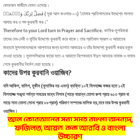
কোরআন মাজীদে যেমন এসেছে :
فَصَلِّ لِرَبِّكَ وَٱنۡحَرۡ ( সুরা আল কওসার-০২) ‘তোমার প্রতিপালকের উদ্দেশ্যে সালাত
আদায় কর ও পশু কুরবানী কর।’
Therefore to your Lord turn in Prayer and Sacrifice. কাফির-মুশরিকরা
তাদের দেব-দেবী ও মূর্তির উদ্দেশ্যে কুরবানী করে থাকে। তার প্রতিবাদ স্বরূপ এ আয়াতের
মাধ্যমে মুসলমানদেরকে আল্লাহর জন্য ছালাত আদায়ের ও তাঁর উদ্দেশ্যে কুরবানী করার হুকুম
দেওয়া হয়েছে। মুফাসসিরদের কারো মতে এ আয়াতে বিশেষভাবে ঈদুল আযহার নামাজ ও নামায
শেষে কুরবানীর নির্দেশ দেয়া হয়েছে।
কাদের উপর কুরবানি ওয়াজিব?
যদি আকিল, বালিগ, মুকীম (মুসাফির নয় এমন) ব্যক্তি ১০ই যিলহাজ্জ ফজর হতে ১২ই
যিলহাজ্জ সন্ধ্যা পর্যন্ত সময়ের মধ্যে নিসাব (সাড়ে বায়ান্ন তোলা রুপা প্রায় ৬১৩ গ্রাম বা
সাড়ে সাত তোলা সোনা প্রায় ৮৮গ্রাম) পরিমাণ সম্পদের মালিক হয়,তবে তার উপর কুরবানী
ওয়াজিব।
আল কোরআনের সূরা সমূহ বাংলা অনুবাদ,
ফজিলত, আয়ত, রুকু আরবি ও বাংলা
উচ্চারণ