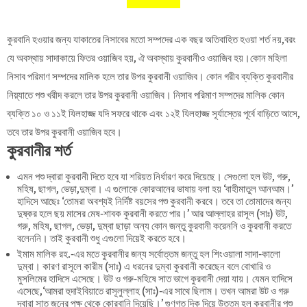
কুরবানি হওয়ার জন্য যাকাতের নিসাবের মতো সম্পদের এক বছর অতিবাহিত হওয়া শর্ত নয়,বরং
যে অবস্থায় সাদাকায়ে ফিতর ওয়াজিব হয়, ঐ অবস্থায় কুরবানীও ওয়াজিব হয়।কোন মহিলা
নিসাব পরিমাণ সম্পদের মালিক হলে তার উপর কুরবানী ওয়াজিব। কোন গরীব ব্যক্তি কুরবানীর
নিয়্যাতে পশু খরীদ করলে তার উপর কুরবানী ওয়াজিব। নিসাব পরিমাণ সম্পদের মালিক কোন
ব্যক্তি ১০ ও ১১ই যিলহাজ্জ যদি সফরে থাকে এবং ১২ই যিলহাজ্জ সূর্যাস্তের পূর্বে বাড়িতে আসে,
তবে তার উপর কুরবানী ওয়াজিব হবে।
কুরবানীর শর্ত
এমন পশু দ্বারা কুরবানী দিতে হবে যা শরিয়ত নির্ধারণ করে দিয়েছে। সেগুলো হল উট, গরু,
মহিষ, ছাগল, ভেড়া,দুম্বা। এ গুলোকে কোরআনের ভাষায় বলা হয় ‘বাহীমাতুল আনআম।’
হাদিসে আছেঃ ‘তোমরা অবশ্যই নির্দিষ্ট বয়সের পশু কুরবানী করবে। তবে তা তোমাদের জন্য
দুষ্কর হলে ছয় মাসের মেষ-শাবক কুরবানী করতে পার।’ আর আল্লাহর রাসূল (সাঃ) উট,
গরু, মহিষ, ছাগল, ভেড়া, দুম্বা ছাড়া অন্য কোন জন্তু কুরবানী করেননি ও কুরবানী করতে
বলেননি। তাই কুরবানী শুধু এগুলো দিয়েই করতে হবে।
ইমাম মালিক রহ.-এর মতে কুরবানীর জন্য সর্বোত্তম জন্তু হল শিংওয়ালা সাদা-কালো
দুম্বা। কারণ রাসূলে কারীম (সাঃ) এ ধরনের দুম্বা কুরবানী করেছেন বলে বোখারি ও
মুসলিমের হাদিসে এসেছে। উট ও গরু-মহিষে সাত ভাগে কুরবানী দেয়া যায়। যেমন হাদিসে
এসেছে,‘আমরা হুদাইবিয়াতে রাসূলুল্লাহ (সাঃ)-এর সাথে ছিলাম। তখন আমরা উট ও গরু
দ্বারা সাত জনের পক্ষ থেকে কোরবানি দিয়েছি।’ গুণগত দিক দিয়ে উত্তম হল কুরবানীর পশু