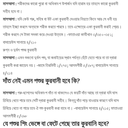
মাসআলা :
শরীকদের কারো পুরো বা অধিকাংশ উপার্জন যদি হারাম হয় তাহলে কারো কুরবানী
সহীহ হবে না।
মাসআলা
: যদি কেউ গরু, মহিষ বা উট একা কুরবানী দেওয়ার নিয়তে কিনে আর সে ধনী হয়
তাহলে ইচ্ছা করলে অন্যকে শরীক করতে পারবে। তবে এক্ষেত্রে একা কুরবানী করাই শ্রেয়।
শরীক করলে সে টাকা সদকা করে দেওয়া উত্তম। -ফাতাওয়া কাযীখান ৩/৩৫০-৩৫১;
বাদায়েউস সানায়ে ৪/২১০
রুগ্ন ও দুর্বল পশুর কুরবানী
মাসআলা :
এমন শুকনো দুর্বল পশু, যা জবাইয়ের স্থান পর্যন্ত হেঁটে যেতে পারে না তা দ্বারা
কুরবানী করা জায়েয নয়। -জামে তিরমিযী ১/২৭৫; আলমগীরী ৫/২৯৭; বাদায়েউস সানায়ে
৪/২১৪
দাঁত নেই এমন পশুর কুরবানী হবে কি?
মাসআলা :
গরু-ছাগলের অধিকাংশ দাঁত না থাকলেও যে কয়টি দাঁত আছে তা দ্বারা যদি ঘাস
চিবিয়ে খেতে পারে তবে সেটি দ্বারা কুরবানী সহীহ। কিন্তু দাঁত পড়ে যাওয়ার কারণে যদি ঘাস
চিবিয়ে খেতে না পারে তবে ঐ পশু কুরবানী করা যাবে না। -বাদায়েউস সানায়ে ৪/২১৫; ফাতাওয়া
আলমগীরী ৫/২৯৮
যে পশুর শিং ভেঙ্গে বা ফেটে গেছে তার কুরবানি হবে?