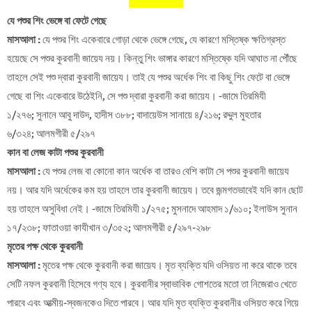
যে পশুর শিং ভেঙ্গে বা ফেটে গেছে
মাসআলা :
যে পশুর শিং একেবারে গোড়া থেকে ভেঙ্গে গেছে, যে কারণে মস্তিষ্ক ক্ষতিগ্রস্ত
হয়েছে সে পশুর কুরবানী জায়েয নয়। কিন্তু শিং ভাঙ্গার কারণে মস্তিষ্কে যদি আঘাত না পৌঁছে
তাহলে সেই পশু দ্বারা কুরবানী জায়েয। তাই যে পশুর অর্ধেক শিং বা কিছু শিং ফেটে বা ভেঙ্গে
গেছে বা শিং একেবারে উঠেইনি, সে পশু দ্বারা কুরবানী করা জায়েয। -জামে তিরমিযী
১/২৭৬; সুনানে আবু দাউদ, হাদীস ৩৮৮; বাদায়েউস সানায়ে ৪/২১৬; রদ্দুল মুহতার
৬/৩২৪; আলমগীরী ৫/২৯৭
কান বা লেজ কাটা পশুর কুরবানী
মাসআলা :
যে পশুর লেজ বা কোনো কান অর্ধেক বা তারও বেশি কাটা সে পশুর কুরবানী জায়েয
নয়। আর যদি অর্ধেকের কম হয় তাহলে তার কুরবানী জায়েয। তবে জন্মগতভাবেই যদি কান ছোট
হয় তাহলে অসুবিধা নেই। -জামে তিরমিযী ১/২৭৫; মুসনাদে আহমাদ ১/৬১০; ইলাউস সুনান
১৭/২৩৮; ফাতাওয়া কাযীখান ৩/৩৫২; আলমগীরী ৫/২৯৭-২৯৮
মৃতের পক্ষ থেকে কুরবানী
মাসআলা :
মৃতের পক্ষ থেকে কুরবানী করা জায়েয। মৃত ব্যক্তি যদি ওসিয়ত না করে থাকে তবে
সেটি নফল কুরবানী হিসেবে গণ্য হবে। কুরবানীর স্বাভাবিক গোশতের মতো তা নিজেরাও খেতে
পারবে এবং আত্মীয়-স্বজনকেও দিতে পারবে। আর যদি মৃত ব্যক্তি কুরবানীর ওসিয়ত করে গিয়ে