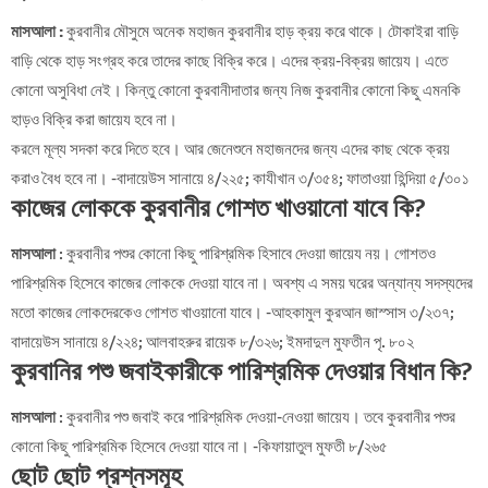
মাসআলা :
কুরবানীর মৌসুমে অনেক মহাজন কুরবানীর হাড় ক্রয় করে থাকে। টোকাইরা বাড়ি
বাড়ি থেকে হাড় সংগ্রহ করে তাদের কাছে বিক্রি করে। এদের ক্রয়-বিক্রয় জায়েয। এতে
কোনো অসুবিধা নেই। কিন্তু কোনো কুরবানীদাতার জন্য নিজ কুরবানীর কোনো কিছু এমনকি
হাড়ও বিক্রি করা জায়েয হবে না।
করলে মূল্য সদকা করে দিতে হবে। আর জেনেশুনে মহাজনদের জন্য এদের কাছ থেকে ক্রয়
করাও বৈধ হবে না। -বাদায়েউস সানায়ে ৪/২২৫; কাযীখান ৩/৩৫৪; ফাতাওয়া হিন্দিয়া ৫/৩০১
কাজের লোককে কুরবানীর গোশত খাওয়ানো যাবে কি?
মাসআলা
: কুরবানীর পশুর কোনো কিছু পারিশ্রমিক হিসাবে দেওয়া জায়েয নয়। গোশতও
পারিশ্রমিক হিসেবে কাজের লোককে দেওয়া যাবে না। অবশ্য এ সময় ঘরের অন্যান্য সদস্যদের
মতো কাজের লোকদেরকেও গোশত খাওয়ানো যাবে। -আহকামুল কুরআন জাস্সাস ৩/২৩৭;
বাদায়েউস সানায়ে ৪/২২৪; আলবাহরুর রায়েক ৮/৩২৬; ইমদাদুল মুফতীন পৃ. ৮০২
কুরবানির পশু জবাইকারীকে পারিশ্রমিক দেওয়ার বিধান কি?
মাসআলা
: কুরবানীর পশু জবাই করে পারিশ্রমিক দেওয়া-নেওয়া জায়েয। তবে কুরবানীর পশুর
কোনো কিছু পারিশ্রমিক হিসেবে দেওয়া যাবে না। -কিফায়াতুল মুফতী ৮/২৬৫
ছোট ছোট প্রশ্নসমূহ