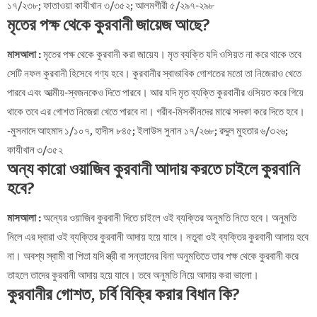
১৭/২৩৮; ফাতাওয়া কাযীখান ৩/৩৫২; আলমগীরী ৫/২৯৭-২৯৮
মৃতের পক্ষ থেকে কুরবানী জায়েজ আছে?
মাসআলা :
মৃতের পক্ষ থেকে কুরবানী করা জায়েয। মৃত ব্যক্তি যদি ওসিয়ত না করে থাকে তবে
সেটি নফল কুরবানী হিসেবে গণ্য হবে। কুরবানীর স্বাভাবিক গোশতের মতো তা নিজেরাও খেতে
পারবে এবং আত্মীয়-স্বজনকেও দিতে পারবে। আর যদি মৃত ব্যক্তি কুরবানীর ওসিয়ত করে গিয়ে
থাকে তবে এর গোশত নিজেরা খেতে পারবে না। গরীব-মিসকীনদের মাঝে সদকা করে দিতে হবে।
-মুসনাদে আহমাদ ১/১০৭, হাদীস ৮৪৫; ইলাউস সুনান ১৭/২৬৮; রদ্দুল মুহতার ৬/৩২৬;
কাযীখান ৩/৩৫২
অন্য কারো ওয়াজিব কুরবানী আদায় করতে চাইলে কুরবানি
হবে?
মাসআলা :
অন্যের ওয়াজিব কুরবানী দিতে চাইলে ওই ব্যক্তির অনুমতি নিতে হবে। অনুমতি
নিলে এর দ্বারা ওই ব্যক্তির কুরবানী আদায় হয়ে যাবে। নতুবা ওই ব্যক্তির কুরবানী আদায় হবে
না। অবশ্য স্বামী বা পিতা যদি স্ত্রী বা সন্তানের বিনা অনুমতিতে তার পক্ষ থেকে কুরবানী করে
তাহলে তাদের কুরবানী আদায় হয়ে যাবে। তবে অনুমতি নিয়ে আদায় করা ভালো।
কুরবানীর গোশত, চর্বি বিক্রি করার বিধান কি?