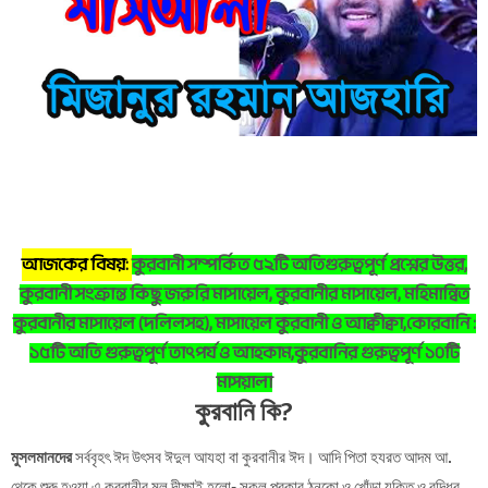
আজকের বিষয়:
কুরবানী সম্পর্কিত ৫২টি অতিগুরুত্বপূর্ণ প্রশ্নের উত্তর,
কুরবানী সংক্রান্ত কিছু জরুরি মাসায়েল, কুরবানীর মাসায়েল, মহিমান্বিত
কুরবানীর মাসায়েল (দলিলসহ), মাসায়েল কুরবানী ও আক্বীক্বা,কোরবানি :
১৫টি অতি গুরুত্বপূর্ণ তাৎপর্য ও আহকাম,কুরবানির গুরুত্বপূর্ণ ১০টি
মাসয়ালা
কুরবানি কি?
মুসলমানদের
সর্ববৃহৎ ঈদ উৎসব ঈদুল আযহা বা কুরবানীর ঈদ। আদি পিতা হযরত আদম আ.
থেকে শুরু হওয়া এ কুরবানীর মূল দীক্ষাই হলো- সকল প্রকার ঠুনকো ও খোঁড়া যুক্তি ও বুদ্ধির