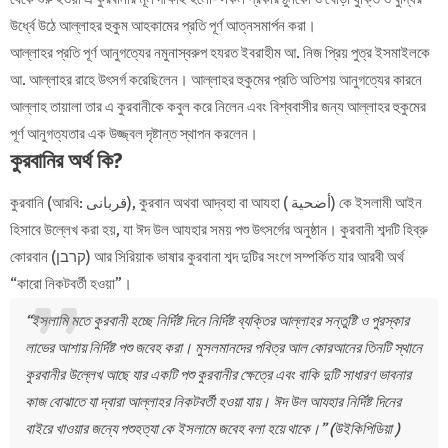
উর্ধ্বে উঠে আল্লাহর হুকুম আহকামের প্রতি পূর্ণ আত্নসমার্পন করা।
আল্লাহর প্রতি পূর্ণ আনুগত্যের নমুনাস্বরুপ হযরত ইবরাহীম আ. নিজ প্রিয় পুত্র ইসমাইলকে
আ. আল্লাহর রাহে উৎসর্গ করেছিলেন। আল্লাহর হুকুমের প্রতি অতিশয় আনুগত্যের কারনে
আল্লাহ তায়ালা তার এ কুরবানীকে কবুল করে নিলেন এবং বিশ্ববাসীর জন্য আল্লাহর হুকুমের
পূর্ণ আনুগত্যতার এক উজ্জ্বল দৃষ্টান্ত স্থাপন করলেন।
কুরবানির অর্থ কি?
কুরবানি
(আরবি: قربانى‎‎), কুরবান অথবা আদ্বহা বা আযহা ( أضحية) কে ইসলামী আইন
হিসাবে উল্লেখ করা হয়, যা ঈদ উল আযহার সময় পশু উৎসর্গের অনুষ্ঠান। কুরবানী শব্দটি হিব্রু
কোরবান (קרבן‬) আর সিরিয়াক ভাষার কুরবানা শব্দ দুটির সংগে সম্পর্কিত যার আরবী অর্থ
“কারো নিকটবর্তী হওয়া”।
“ইসলামি মতে কুরবানী হচ্ছে নির্দিষ্ট দিনে নির্দিষ্ট ব্যক্তির আল্লাহর সন্তুষ্টি ও পুরস্কার
লাভের আশায় নির্দিষ্ট পশু জবেহ করা। মুসলমানদের পবিত্র আল কোরআনের তিনটি স্থানে
কুরবানীর উল্লেখ আছে যার একটি পশু কুরবানীর ক্ষেত্রে এবং বাকি দুটি সাধারণ ভাবনার
কাজ বোঝাতে যা দ্বারা আল্লাহর নিকটবর্তী হওয়া যায়। ঈদ উল আযহার নির্দিষ্ট দিনের
বাইরে খাওয়ার জন্যে পশুহত্যা কে ইসলামে জবেহ বলা হয়ে থাকে।” (উইকিপিডিয়া )