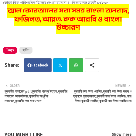
কোনো কিছু পারিশ্রমিক হিসেবে দেওয়া যাবে না। -কিফায়াতুল মুফতী ৮/২৬৫
আল কোরআনের সূরা সমূহ বাংলা অনুবাদ,
ফজিলত, আয়ত, রুকু আরবি ও বাংলা
উচ্চারণ
Tags
হাদিস
Facebook
Twit
Wha
OLDER
NEWER
কুরবানীর মাসায়েল pdf,কুরবানির প্রশ্ন উত্তর,কুরবানীর
কুরবানী কার উপর ওয়াজিব,কুরবানী কার উপর ফরজ ও
ter
tsa
মাসায়েল আলকাউসার,কুরবানির আধুনিক
সুন্নাতে মুয়াক্কাদাহ,কুরবানী কার উপর ওয়াজিব?,কার
মাসায়েল,কুরবানীর পশু মারা গেলে
উপর কুরবানী ওয়াজিব,কুরবানী কার উপর ওয়াজিব নয়
pp
YOU MIGHT LIKE
Show more