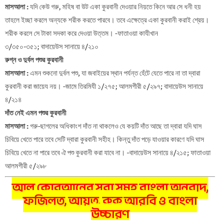
মাসআলা :
যদি কেউ গরু, মহিষ বা উট একা কুরবানী দেওয়ার নিয়তে কিনে আর সে ধনী হয়
তাহলে ইচ্ছা করলে অন্যকে শরীক করতে পারবে। তবে এক্ষেত্রে একা কুরবানী করাই শ্রেয়।
শরীক করলে সে টাকা সদকা করে দেওয়া উত্তম। -ফাতাওয়া কাযীখান
৩/৩৫০-৩৫১; বাদায়েউস সানায়ে ৪/২১০
রুগ্ন ও দুর্বল পশুর কুরবানী
মাসআলা :
এমন শুকনো দুর্বল পশু, যা জবাইয়ের স্থান পর্যন্ত হেঁটে যেতে পারে না তা দ্বারা
কুরবানী করা জায়েয নয়। -জামে তিরমিযী ১/২৭৫; আলমগীরী ৫/২৯৭; বাদায়েউস সানায়ে
৪/২১৪
দাঁত নেই এমন পশুর কুরবানী
মাসআলা :
গরু-ছাগলের অধিকাংশ দাঁত না থাকলেও যে কয়টি দাঁত আছে তা দ্বারা যদি ঘাস
চিবিয়ে খেতে পারে তবে সেটি দ্বারা কুরবানী সহীহ। কিন্তু দাঁত পড়ে যাওয়ার কারণে যদি ঘাস
চিবিয়ে খেতে না পারে তবে ঐ পশু কুরবানী করা যাবে না। -বাদায়েউস সানায়ে ৪/২১৫; ফাতাওয়া
আলমগীরী ৫/২৯৮
আল কোরআনের সূরা সমূহ বাংলা অনুবাদ,
ফজিলত, আয়ত, রুকু আরবি ও বাংলা
উচ্চারণ