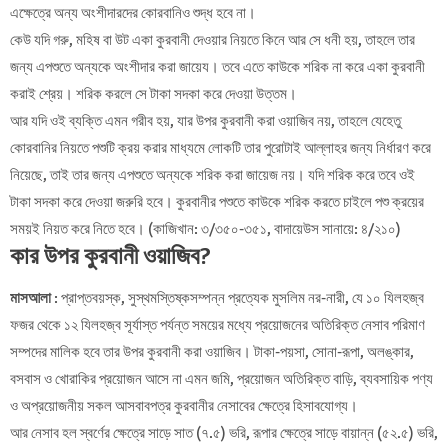
এক্ষেত্রে অন্য অংশীদারদের কোরবানিও শুদ্ধ হবে না।
কেউ যদি গরু, মহিষ বা উট একা কুরবানী দেওয়ার নিয়তে কিনে আর সে ধনী হয়, তাহলে তার
জন্য এপশুতে অন্যকে অংশীদার করা জায়েয। তবে এতে কাউকে শরিক না করে একা কুরবানী
করাই শ্রেয়। শরিক করলে সে টাকা সদকা করে দেওয়া উত্তম।
আর যদি ওই ব্যক্তি এমন গরীব হয়, যার উপর কুরবানী করা ওয়াজিব নয়, তাহলে যেহেতু
কোরবানির নিয়তে পশুটি ক্রয় করার মাধ্যমে লোকটি তার পুরোটাই আল্লাহর জন্য নির্ধারণ করে
নিয়েছে, তাই তার জন্য এপশুতে অন্যকে শরিক করা জায়েজ নয়। যদি শরিক করে তবে ওই
টাকা সদকা করে দেওয়া জরুরি হবে। কুরবানীর পশুতে কাউকে শরিক করতে চাইলে পশু ক্রয়ের
সময়ই নিয়ত করে নিতে হবে। (কাজিখান: ৩/৩৫০-৩৫১, বাদায়েউস সানায়ে: ৪/২১০)
কার উপর কুরবানী ওয়াজিব?
মাসআলা
: প্রাপ্তবয়স্ক, সুস্থমস্তিষ্কসম্পন্ন প্রত্যেক মুসলিম নর-নারী, যে ১০ যিলহজ্ব
ফজর থেকে ১২ যিলহজ্ব সূর্যাস্ত পর্যন্ত সময়ের মধ্যে প্রয়োজনের অতিরিক্ত নেসাব পরিমাণ
সম্পদের মালিক হবে তার উপর কুরবানী করা ওয়াজিব। টাকা-পয়সা, সোনা-রূপা, অলঙ্কার,
বসবাস ও খোরাকির প্রয়োজন আসে না এমন জমি, প্রয়োজন অতিরিক্ত বাড়ি, ব্যবসায়িক পণ্য
ও অপ্রয়োজনীয় সকল আসবাবপত্র কুরবানীর নেসাবের ক্ষেত্রে হিসাবযোগ্য।
আর নেসাব হল স্বর্ণের ক্ষেত্রে সাড়ে সাত (৭.৫) ভরি, রূপার ক্ষেত্রে সাড়ে বায়ান্ন (৫২.৫) ভরি,