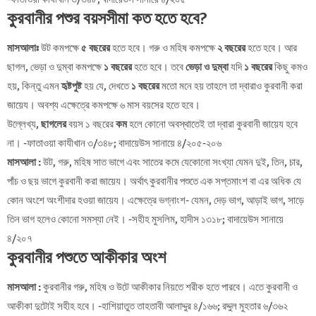
কুরবানীর পশুর বয়সসীমা কত হতে হবে?
মাসআলাঃ
উট কমপক্ষে
৫ বছরের
হতে হবে। গরু ও মহিষ কমপক্ষে
২ বছরের
হতে হবে। আর
ছাগল, ভেড়া ও দুম্বা কমপক্ষে
১ বছরের
হতে হবে। তবে
ভেড়া ও দুম্বা
যদি
১ বছরের
কিছু কমও
হয়, কিন্তু এমন
হৃষ্টপুষ্ট
হয় যে, দেখতে
১ বছরের
মতো মনে হয় তাহলে তা দ্বারাও কুরবানী করা
জায়েয। অবশ্য এক্ষেত্রে কমপক্ষে ৬ মাস বয়সের হতে হবে।
উল্লেখ্য,
ছাগলের
বয়স ১ বছরের
কম
হলে কোনো অবস্থাতেই তা দ্বারা কুরবানী জায়েয হবে
না। -ফাতাওয়া কাযীখান ৩/৩৪৮; বাদায়েউস সানায়ে ৪/২০৫-২০৬
মাসআলা :
উট, গরু, মহিষ সাত ভাগে এবং সাতের কমে যেকোনো সংখ্যা যেমন দুই, তিন, চার,
পাঁচ ও ছয় ভাগে কুরবানী করা জায়েয। অর্থাৎ কুরবানীর পশুতে এক সপ্তমাংশ বা এর অধিক যে
কোন অংশে অংশীদার হওয়া জায়েয। এক্ষেত্রে ভগ্নাংশ- যেমন, দেড় ভাগ, আড়াই ভাগ, সাড়ে
তিন ভাগ হলেও কোনো সমস্যা নেই। -সহীহ মুসলিম, হাদীস ১৩১৮; বাদায়েউস সানায়ে
৪/২০৭
কুরবানীর পশুতে আকীকার অংশ
মাসআলা :
কুরবানীর গরু, মহিষ ও উটে আকীকার নিয়তে শরীক হতে পারবে। এতে কুরবানী ও
আকীকা দুটোই সহীহ হবে। -হাশিয়াতুত তাহতাবী আলাদ্দুর ৪/১৬৬; রদ্দুল মুহতার ৬/৩৬২