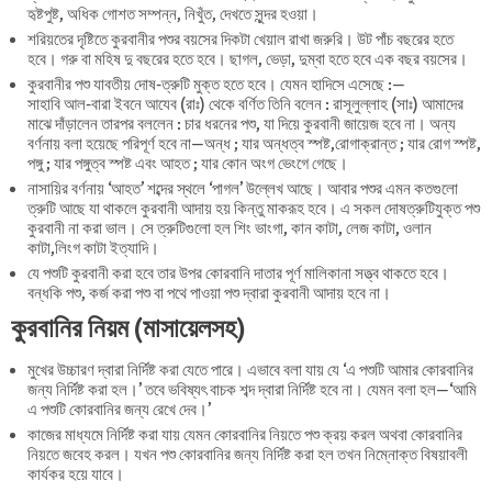
হৃষ্টপুষ্ট, অধিক গোশত সম্পন্ন, নিখুঁত, দেখতে সুন্দর হওয়া।
শরিয়তের দৃষ্টিতে কুরবানীর পশুর বয়সের দিকটা খেয়াল রাখা জরুরি। উট পাঁচ বছরের হতে
হবে। গরু বা মহিষ দু বছরের হতে হবে। ছাগল, ভেড়া, দুম্বা হতে হবে এক বছর বয়সের।
কুরবানীর পশু যাবতীয় দোষ-ত্রুটি মুক্ত হতে হবে। যেমন হাদিসে এসেছে :—
সাহাবি আল-বারা ইবনে আযেব (রাঃ) থেকে বর্ণিত তিনি বলেন : রাসূলুল্লাহ (সাঃ) আমাদের
মাঝে দাঁড়ালেন তারপর বললেন : চার ধরনের পশু, যা দিয়ে কুরবানী জায়েজ হবে না। অন্য
বর্ণনায় বলা হয়েছে পরিপূর্ণ হবে না—অন্ধ ; যার অন্ধত্ব স্পষ্ট,রোগাক্রান্ত ; যার রোগ স্পষ্ট,
পঙ্গু ; যার পঙ্গুত্ব স্পষ্ট এবং আহত ; যার কোন অংগ ভেংগে গেছে।
নাসায়ির বর্ণনায় ‘আহত’ শব্দের স্থলে ‘পাগল’ উল্লেখ আছে। আবার পশুর এমন কতগুলো
ত্রুটি আছে যা থাকলে কুরবানী আদায় হয় কিন্তু মাকরূহ হবে। এ সকল দোষত্রুটিযুক্ত পশু
কুরবানী না করা ভাল। সে ত্রুটিগুলো হল শিং ভাংগা, কান কাটা, লেজ কাটা, ওলান
কাটা,লিংগ কাটা ইত্যাদি।
যে পশুটি কুরবানী করা হবে তার উপর কোরবানি দাতার পূর্ণ মালিকানা সত্ত্ব থাকতে হবে।
বন্ধকি পশু, কর্জ করা পশু বা পথে পাওয়া পশু দ্বারা কুরবানী আদায় হবে না।
কুরবানির নিয়ম (মাসায়েলসহ)
মুখের উচ্চারণ দ্বারা নির্দিষ্ট করা যেতে পারে। এভাবে বলা যায় যে ‘এ পশুটি আমার কোরবানির
জন্য নির্দিষ্ট করা হল।’ তবে ভবিষ্যৎ বাচক শব্দ দ্বারা নির্দিষ্ট হবে না। যেমন বলা হল—‘আমি
এ পশুটি কোরবানির জন্য রেখে দেব।’
কাজের মাধ্যমে নির্দিষ্ট করা যায় যেমন কোরবানির নিয়তে পশু ক্রয় করল অথবা কোরবানির
নিয়তে জবেহ করল। যখন পশু কোরবানির জন্য নির্দিষ্ট করা হল তখন নিম্নোক্ত বিষয়াবলী
কার্যকর হয়ে যাবে।