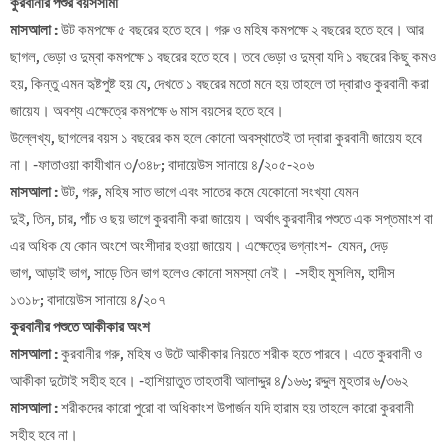
কুরবানীর পশুর বয়সসীমা
মাসআলা :
উট কমপক্ষে ৫ বছরের হতে হবে। গরু ও মহিষ কমপক্ষে ২ বছরের হতে হবে। আর
ছাগল, ভেড়া ও দুম্বা কমপক্ষে ১ বছরের হতে হবে। তবে ভেড়া ও দুম্বা যদি ১ বছরের কিছু কমও
হয়, কিন্তু এমন হৃষ্টপুষ্ট হয় যে, দেখতে ১ বছরের মতো মনে হয় তাহলে তা দ্বারাও কুরবানী করা
জায়েয। অবশ্য এক্ষেত্রে কমপক্ষে ৬ মাস বয়সের হতে হবে।
উল্লেখ্য, ছাগলের বয়স ১ বছরের কম হলে কোনো অবস্থাতেই তা দ্বারা কুরবানী জায়েয হবে
না। -ফাতাওয়া কাযীখান ৩/৩৪৮; বাদায়েউস সানায়ে ৪/২০৫-২০৬
মাসআলা :
উট, গরু, মহিষ সাত ভাগে এবং সাতের কমে যেকোনো সংখ্যা যেমন
দুই, তিন, চার, পাঁচ ও ছয় ভাগে কুরবানী করা জায়েয। অর্থাৎ কুরবানীর পশুতে এক সপ্তমাংশ বা
এর অধিক যে কোন অংশে অংশীদার হওয়া জায়েয। এক্ষেত্রে ভগ্নাংশ- যেমন, দেড়
ভাগ, আড়াই ভাগ, সাড়ে তিন ভাগ হলেও কোনো সমস্যা নেই। -সহীহ মুসলিম, হাদীস
১৩১৮; বাদায়েউস সানায়ে ৪/২০৭
কুরবানীর পশুতে আকীকার অংশ
মাসআলা :
কুরবানীর গরু, মহিষ ও উটে আকীকার নিয়তে শরীক হতে পারবে। এতে কুরবানী ও
আকীকা দুটোই সহীহ হবে। -হাশিয়াতুত তাহতাবী আলাদ্দুর ৪/১৬৬; রদ্দুল মুহতার ৬/৩৬২
মাসআলা :
শরীকদের কারো পুরো বা অধিকাংশ উপার্জন যদি হারাম হয় তাহলে কারো কুরবানী
সহীহ হবে না।