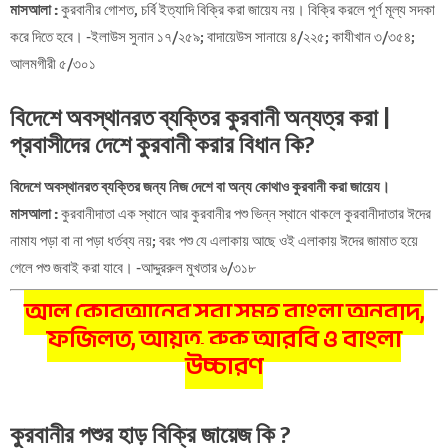
মাসআলা :
কুরবানীর গোশত, চর্বি ইত্যাদি বিক্রি করা জায়েয নয়। বিক্রি করলে পূর্ণ মূল্য সদকা
করে দিতে হবে। -ইলাউস সুনান ১৭/২৫৯; বাদায়েউস সানায়ে ৪/২২৫; কাযীখান ৩/৩৫৪;
আলমগীরী ৫/৩০১
বিদেশে অবস্থানরত ব্যক্তির কুরবানী অন্যত্র করা |
প্রবাসীদের দেশে কুরবানী করার বিধান কি?
বিদেশে অবস্থানরত ব্যক্তির জন্য নিজ দেশে বা অন্য কোথাও কুরবানী করা জায়েয।
মাসআলা :
কুরবানীদাতা এক স্থানে আর কুরবানীর পশু ভিন্ন স্থানে থাকলে কুরবানীদাতার ঈদের
নামায পড়া বা না পড়া ধর্তব্য নয়; বরং পশু যে এলাকায় আছে ওই এলাকায় ঈদের জামাত হয়ে
গেলে পশু জবাই করা যাবে। -আদ্দুররুল মুখতার ৬/৩১৮
আল কোরআনের সূরা সমূহ বাংলা অনুবাদ,
ফজিলত, আয়ত, রুকু আরবি ও বাংলা
উচ্চারণ
কুরবানীর পশুর হাড় বিক্রি জায়েজ কি ?