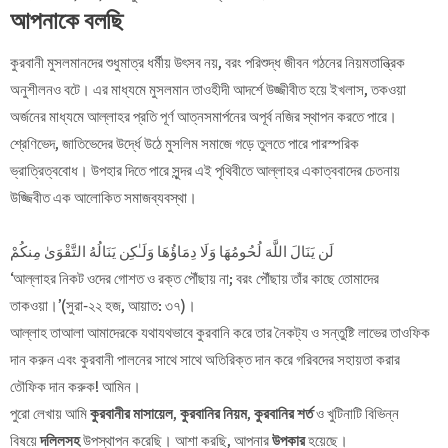
আপনাকে বলছি
কুরবানী মুসলমানদের শুধুমাত্র ধর্মীয় উৎসব নয়, বরং পরিশুদ্ধ জীবন গঠনের নিয়মতান্ত্রিক
অনুশীলনও বটে। এর মাধ্যমে মুসলমান তাওহীদী আদর্শে উজ্জীবীত হয়ে ইখলাস, তকওয়া
অর্জনের মাধ্যমে আল্লাহর প্রতি পূর্ণ আত্নসমার্পনের অপূর্ব নজির স্থাপন করতে পারে।
শ্রেণিভেদ, জাতিভেদের উর্দ্ধে উঠে মুসলিম সমাজে গড়ে তুলতে পারে পারস্পরিক
ভ্রাত্রিত্ববোধ। উপহার দিতে পারে সুন্দর এই পৃথিবীতে আল্লাহর একাত্ববাদের চেতনায়
উজ্জিবীত এক আলোকিত সমাজব্যবস্থা।
لَن يَنَالَ اللَّهَ لُحُومُهَا وَلَا دِمَاؤُهَا وَلَـٰكِن يَنَالُهُ التَّقْوَىٰ مِنكُمْ
‘আল্লাহর নিকট ওদের গোশত ও রক্ত পৌঁছায় না; বরং পৌঁছায় তাঁর কাছে তোমাদের
তাকওয়া।’(সুরা-২২ হজ, আয়াত: ৩৭)।
আল্লাহ তাআলা আমাদেরকে যথাযথভাবে কুরবানি করে তার নৈকট্য ও সন্তুষ্টি লাভের তাওফিক
দান করুন এবং কুরবানী পালনের সাথে সাথে অতিরিক্ত দান করে গরিবদের সহায়তা করার
তৌফিক দান করুক! আমিন।
পুরো লেখায় আমি
কুরবানীর মাসায়েল
,
কুরবানির নিয়ম
,
কুরবানির শর্ত
ও খুটিনাটি বিভিন্ন
বিষয়ে
দলিলসহ
উপস্থাপন করেছি। আশা করছি, আপনার
উপকার
হয়েছে।