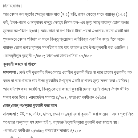
হিসাবযোগ্য।
আর নেসাব হল স্বর্ণের ক্ষেত্রে সাড়ে সাত (৭.৫) ভরি, রূপার ক্ষেত্রে সাড়ে বায়ান্ন (৫২.৫)
ভরি, টাকা-পয়সা ও অন্যান্য বস্তুর ক্ষেত্রে নিসাব হল- এর মূল্য সাড়ে বায়ান্ন তোলা রূপার
মূল্যের সমপরিমাণ হওয়া। আর সোনা বা রূপা কিংবা টাকা-পয়সা এগুলোর কোনো একটি যদি
পৃথকভাবে নেসাব পরিমাণ না থাকে কিন্তু প্রয়োজন অতিরিক্ত একাধিক বস্তু মিলে সাড়ে
বায়ান্ন তোলা রূপার মূল্যের সমপরিমাণ হয়ে যায় তাহলেও তার উপর কুরবানী করা ওয়াজিব।
-আলমুহীতুল বুরহানী ৮/৪৫৫; ফাতাওয়া তাতারখানিয়া ১৭/৪০৫
কুরবানী করতে না পারলে
মাসআলা :
কেউ যদি কুরবানীর দিনগুলোতে ওয়াজিব কুরবানী দিতে না পারে তাহলে কুরবানীর পশু
ক্রয় না করে থাকলে তার উপর কুরবানীর উপযুক্ত একটি ছাগলের মূল্য সদকা করা ওয়াজিব।
আর যদি পশু ক্রয় করেছিল, কিন্তু কোনো কারণে কুরবানী দেওয়া হয়নি তাহলে ঐ পশু জীবিত
সদকা করে দিবে। -বাদায়েউস সানায়ে ৪/২০৪; ফাতাওয়া কাযীখান ৩/৩৪৫
কোন্ কোন্ পশু দ্বারা কুরবানী করা যাবে
মাসআলা :
উট, গরু, মহিষ, ছাগল, ভেড়া ও দুম্বা দ্বারা কুরবানী করা জায়েয। এসব গৃহপালিত
পশু ছাড়া অন্যান্য পশু যেমন হরিণ, বন্যগরু ইত্যাদি দ্বারা কুরবানী করা জায়েয নয়।
-ফাতাওয়া কাযীখান ৩/৩৪৮; বাদায়েউস সানায়ে ৪/২০৫