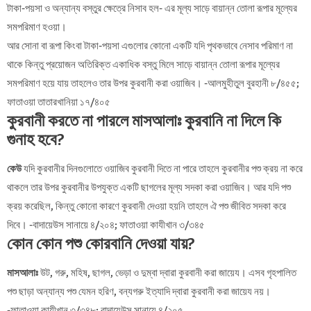
টাকা-পয়সা ও অন্যান্য বস্তুর ক্ষেত্রে নিসাব হল- এর মূল্য সাড়ে বায়ান্ন তোলা রূপার মূল্যের
সমপরিমাণ হওয়া।
আর সোনা বা রূপা কিংবা টাকা-পয়সা এগুলোর কোনো একটি যদি পৃথকভাবে নেসাব পরিমাণ না
থাকে কিন্তু প্রয়োজন অতিরিক্ত একাধিক বস্তু মিলে সাড়ে বায়ান্ন তোলা রূপার মূল্যের
সমপরিমাণ হয়ে যায় তাহলেও তার উপর কুরবানী করা ওয়াজিব। -আলমুহীতুল বুরহানী ৮/৪৫৫;
ফাতাওয়া তাতারখানিয়া ১৭/৪০৫
কুরবানী করতে না পারলে মাসআলাঃ কুরবানি না দিলে কি
গুনাহ হবে?
কেউ
যদি কুরবানীর দিনগুলোতে ওয়াজিব কুরবানী দিতে না পারে তাহলে কুরবানীর পশু ক্রয় না করে
থাকলে তার উপর কুরবানীর উপযুক্ত একটি ছাগলের মূল্য সদকা করা ওয়াজিব। আর যদি পশু
ক্রয় করেছিল, কিন্তু কোনো কারণে কুরবানী দেওয়া হয়নি তাহলে ঐ পশু জীবিত সদকা করে
দিবে। -বাদায়েউস সানায়ে ৪/২০৪; ফাতাওয়া কাযীখান ৩/৩৪৫
কোন কোন পশু কোরবানি দেওয়া যায়
?
মাসআলাঃ
উট, গরু, মহিষ, ছাগল, ভেড়া ও দুম্বা দ্বারা কুরবানী করা জায়েয। এসব গৃহপালিত
পশু ছাড়া অন্যান্য পশু যেমন হরিণ, বন্যগরু ইত্যাদি দ্বারা কুরবানী করা জায়েয নয়।
-ফাতাওয়া কাযীখান ৩/৩৪৮; বাদায়েউস সানায়ে ৪/২০৫