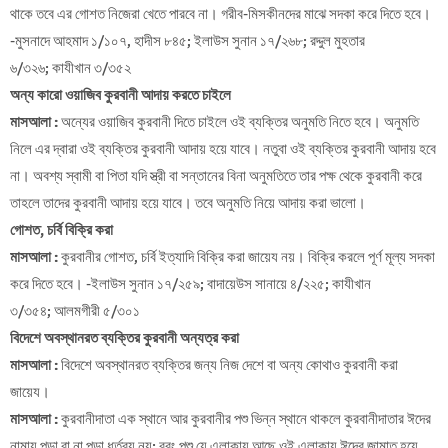
থাকে তবে এর গোশত নিজেরা খেতে পারবে না। গরীব-মিসকীনদের মাঝে সদকা করে দিতে হবে।
-মুসনাদে আহমাদ ১/১০৭, হাদীস ৮৪৫; ইলাউস সুনান ১৭/২৬৮; রদ্দুল মুহতার
৬/৩২৬; কাযীখান ৩/৩৫২
অন্য কারো ওয়াজিব কুরবানী আদায় করতে চাইলে
মাসআলা :
অন্যের ওয়াজিব কুরবানী দিতে চাইলে ওই ব্যক্তির অনুমতি নিতে হবে। অনুমতি
নিলে এর দ্বারা ওই ব্যক্তির কুরবানী আদায় হয়ে যাবে। নতুবা ওই ব্যক্তির কুরবানী আদায় হবে
না। অবশ্য স্বামী বা পিতা যদি স্ত্রী বা সন্তানের বিনা অনুমতিতে তার পক্ষ থেকে কুরবানী করে
তাহলে তাদের কুরবানী আদায় হয়ে যাবে। তবে অনুমতি নিয়ে আদায় করা ভালো।
গোশত
,
চর্বি বিক্রি করা
মাসআলা :
কুরবানীর গোশত, চর্বি ইত্যাদি বিক্রি করা জায়েয নয়। বিক্রি করলে পূর্ণ মূল্য সদকা
করে দিতে হবে। -ইলাউস সুনান ১৭/২৫৯; বাদায়েউস সানায়ে ৪/২২৫; কাযীখান
৩/৩৫৪; আলমগীরী ৫/৩০১
বিদেশে অবস্থানরত ব্যক্তির কুরবানী অন্যত্র করা
মাসআলা :
বিদেশে অবস্থানরত ব্যক্তির জন্য নিজ দেশে বা অন্য কোথাও কুরবানী করা
জায়েয।
মাসআলা :
কুরবানীদাতা এক স্থানে আর কুরবানীর পশু ভিন্ন স্থানে থাকলে কুরবানীদাতার ঈদের
নামায পড়া বা না পড়া ধর্তব্য নয়; বরং পশু যে এলাকায় আছে ওই এলাকায় ঈদের জামাত হয়ে