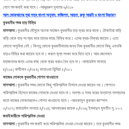
গেলে পশু জবাই করা যাবে। -আদ্দুররুল মুখতার ৬/৩১৮
আল কোরআনের সূরা সমূহ বাংলা অনুবাদ, ফজিলত, আয়ত, রুকু আরবি ও বাংলা উচ্চারণ
কুরবানীর পশুর হাড় বিক্রি
মাসআলা :
কুরবানীর মৌসুমে অনেক মহাজন কুরবানীর হাড় ক্রয় করে থাকে। টোকাইরা বাড়ি
বাড়ি থেকে হাড় সংগ্রহ করে তাদের কাছে বিক্রি করে। এদের ক্রয়-বিক্রয় জায়েয। এতে
কোনো অসুবিধা নেই। কিন্তু কোনো কুরবানীদাতার জন্য নিজ কুরবানীর কোনো কিছু এমনকি
হাড়ও বিক্রি করা জায়েয হবে না। করলে মূল্য সদকা করে দিতে হবে। আর জেনেশুনে
মহাজনদের জন্য এদের কাছ থেকে ক্রয় করাও বৈধ হবে না। -বাদায়েউস সানায়ে
৪/২২৫; কাযীখান ৩/৩৫৪; ফাতাওয়া হিন্দিয়া ৫/৩০১
কাজের লোককে কুরবানীর গোশত খাওয়ানো
মাসআলা :
কুরবানীর পশুর কোনো কিছু পারিশ্রমিক হিসাবে দেওয়া জায়েয নয়। গোশতও
পারিশ্রমিক হিসেবে কাজের লোককে দেওয়া যাবে না। অবশ্য এ সময় ঘরের অন্যান্য সদস্যদের
মতো কাজের লোকদেরকেও গোশত খাওয়ানো যাবে। -আহকামুল কুরআন জাস্সাস
৩/২৩৭; বাদায়েউস সানায়ে ৪/২২৪; আলবাহরুর রায়েক ৮/৩২৬; ইমদাদুল মুফতীন পৃ. ৮০২
জবাইকারীকে পারিশ্রমিক দেওয়া
মাসআলা :
কুরবানীর পশু জবাই করে পারিশ্রমিক দেওয়া-নেওয়া জায়েয। তবে কুরবানীর পশুর