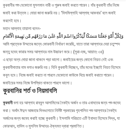
কুরবানীর পশু যেকোনো মুসলমান নারী ও পুরুষ জবাই করতে পারেন। যাঁর কুরবানী তাঁর নিজে
জবাই করা উত্তম। দোয়া জানা জরুরি নয়। ‘বিসমিল্লাহি আল্লাহু আকবার’ বলে জবাই
করলেই হবে।
মহান আল্লাহ তায়ালা বলেন-
وَلِكُلِّ أُمَّةٍ جَعَلْنَا مَنسَكًا لِّيَذْكُرُوا اسْمَ اللَّهِ عَلَىٰ مَا رَزَقَهُم مِّن بَهِيمَةِ الْأَنْعَامِ
আমি প্রত্যেক উম্মতের জন্যে কোরবানী নির্ধারণ করেছি, যাতে তারা আল্লাহর দেয়া চতুস্পদ
জন্তু যবেহ কারার সময় আল্লাহর নাম উচ্চারণ করে। (সুরা-হজ, আয়াত: ৩৪)
এ ছাড়া অন্য দোয়া জানা থাকলে পড়া ভালো। জবাইয়ের জন্য কোনো নিয়ত নেই এবং
কুরবানীদাতার নাম বলাও জরুরি নয়। যিনি কুরবানী দিচ্ছেন, তাঁর মনের ইচ্ছাই নিয়ত হিসেবে
কবুল হবে। নিজে জবাই করতে না পারলে যেকোনো কাউকে দিয়ে জবাই করাতে পারেন।
জবাইয়ের সময় নিজে উপস্থিত থাকতে পারলে ভালো।
কুরবানির শর্ত ও নিয়মাবলি
কুরবানী
বলা হয় আল্লাহ রাব্বুল আলামিনের নৈকট্য অর্জন ও তার এবাদতের জন্য পশু জবেহ
করা। অর্থাৎ ঈদুল আজহার দিনগুলোতে নির্দিষ্ট প্রকারের গৃহপালিত পশু আল্লাহর নৈকট্য
অর্জনের জন্য জবেহ করাই হচ্ছে কুরবানী। ইসলামি শরিয়তে এটি ইবাদত হিসেবে সিদ্ধ, যা
কোরআন, হাদিস ও মুসলিম উম্মাহর ঐক্যমত দ্বারা প্রমাণিত।