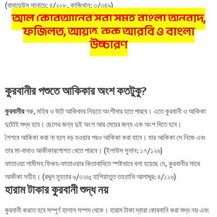
(বাদায়েউস সানায়ে: ৪/২০৮, কাজিখান: ৩/৩৪৯)
আল কোরআনের সূরা সমূহ বাংলা অনুবাদ,
ফজিলত, আয়ত, রুকু আরবি ও বাংলা
উচ্চারণ
কুরবানীর পশুতে আকিকার অংশ কতটুকু?
কুরবানীর
গরু, মহিষ ও উটে আকিকার নিয়তে অংশীদার হতে পারবে। এতে কুরবানী ও আকিকা
দুটোই শুদ্ধ হবে। ছেলের জন্য দুই অংশ আর মেয়ের জন্য এক অংশ দিতে হবে।
শৈশবে আকিকা করা না হলে বড় হওয়ার পরও আকিকা করা যাবে। যার আকিকা সে নিজে এবং
তার মা-বাবাও আকীকারগোশত খেতে পারবে। (ইলাউস সুনান: ১৭/১২৬)
ফাতাওয়া শামীসহ ফিকহ-ফাতাওয়ার কিতাবাদিতে স্পষ্টভাবে বলা হয়েছে যে, কুরবানীর সাথে
আকীকা সহীহ। (রদ্দুল মুহতার ৬/৩২৬; হাশিয়াতুত তহতাভি আলাদ্দুর: ৪/১১৬)
হারাম টাকার কুরবানী শুদ্ধ নয়
কুরবানী করতে হবে সম্পূর্ণ হালাল সম্পদ থেকে। হারাম টাকা দ্বারা কোরবানি করা শুদ্ধ নয় এবং