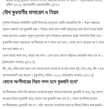
রয়েছে কিন্তু কুরবানী করে না সে যেন আমাদের ঈদগাহে না আসে।’ -মুস্তাদরাকে হাকেম,
হাদীস ৩৫১৯; আত্তারগীব ওয়াত্তারহীব ২/১৫৫
যৌথ কুরবানীর মাসায়েল ও নিয়ম
মুসলিম
উম্মাহর সার্বজনীন দুইটি উৎসবের অন্যতম একটি কোরবানির ঈদ। ঈদুল আজহার
প্রধান আকর্ষণ পশু কুরবানী করা। নিজের অর্থে কেনা পশুটি আল্লাহর নামে উৎসর্গ করে জবাই
করার মাধ্যমে একজন প্রকৃত মুসলমান মূলত নিজেকে আল্লাহর কাছে সমপর্ণের শিক্ষা নেয়।
কুরবানীর পশুতে প্রত্যেক অংশীদারের অংশ সমান হতে হবে। কারো অংশ অন্যের অংশ থেকে
কম হতে পারবে না।
যেমন কারো আধা ভাগ, কারো দেড় ভাগ। এমন হলে কোনো শরিকের কোরবানি শুদ্ধ হবে না।
(বাদায়েউস সানায়ে: ৪/২০৭)
উট, গরু, মহিষ সাত ভাগে এবং সাতের কমে যেকোনো সংখ্যা যেমন দুই, তিন, চার, পাঁচ ও ছয়
ভাগেকোরবানি করা জায়েয। (মুসলিম, হাদিস: ১৩১৮; বাদায়েউস সানায়ে: ৪/২০৭)
কোনো অংশীদারের নিয়ত গলদ হলে কুরবানি হবে?
অংশীদারদের কেউ যদি আল্লাহ তাআলার হুকুম পালনের উদ্দেশ্যে কুরবানী না করে, শুধু গোশত
খাওয়ার নিয়তে কুরবানী করে; তাহলে তার কুরবানী শুদ্ধ হবে না। তাকে অংশীদার বানালে
অংশীদারদেরও কুরবানী হবে না। তাই অত্যন্ত সতর্কতার সঙ্গে অংশীদার নির্বাচন করা জরুরি।