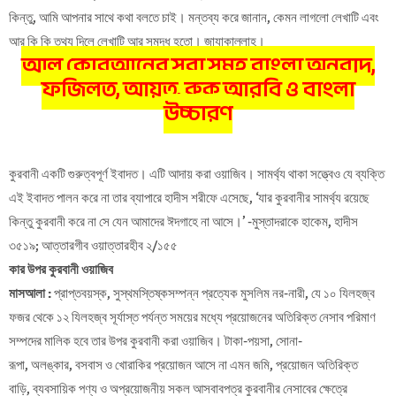
কিন্তু, আমি আপনার সাথে কথা বলতে চাই। মন্তব্য করে জানান, কেমন লাগলো লেখাটি এবং
আর কি কি তথ্য দিলে লেখাটি আর সমৃদ্ধ হতো। জাযাকাল্লাহ।
আল কোরআনের সূরা সমূহ বাংলা অনুবাদ,
ফজিলত, আয়ত, রুকু আরবি ও বাংলা
উচ্চারণ
কুরবানী একটি গুরুত্বপূর্ণ ইবাদত। এটি আদায় করা ওয়াজিব। সামর্থ্য থাকা সত্ত্বেও যে ব্যক্তি
এই ইবাদত পালন করে না তার ব্যাপারে হাদীস শরীফে এসেছে, ‘যার কুরবানীর সামর্থ্য রয়েছে
কিন্তু কুরবানী করে না সে যেন আমাদের ঈদগাহে না আসে।’ -মুস্তাদরাকে হাকেম, হাদীস
৩৫১৯; আত্তারগীব ওয়াত্তারহীব ২/১৫৫
কার উপর কুরবানী ওয়াজিব
মাসআলা :
প্রাপ্তবয়স্ক, সুস্থমস্তিষ্কসম্পন্ন প্রত্যেক মুসলিম নর-নারী, যে ১০ যিলহজ্ব
ফজর থেকে ১২ যিলহজ্ব সূর্যাস্ত পর্যন্ত সময়ের মধ্যে প্রয়োজনের অতিরিক্ত নেসাব পরিমাণ
সম্পদের মালিক হবে তার উপর কুরবানী করা ওয়াজিব। টাকা-পয়সা, সোনা-
রূপা, অলঙ্কার, বসবাস ও খোরাকির প্রয়োজন আসে না এমন জমি, প্রয়োজন অতিরিক্ত
বাড়ি, ব্যবসায়িক পণ্য ও অপ্রয়োজনীয় সকল আসবাবপত্র কুরবানীর নেসাবের ক্ষেত্রে